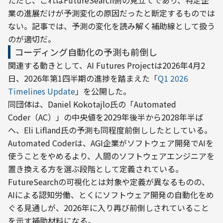
ただし、これはFutureSearch側の見立てであり、特定企
業の進展だけが予測変化の原因だったと断定するものでは
ない。記事では、予測の変化を読み解く補助線として扱う
のが適切だ。
コーディング自動化の予測も前倒し
関連する動きとして、AI Futures Projectは2026年4月2
日、2026年第1四半期の進捗を踏まえた「
Q1 2026 
Timelines Update
」を公開した。
同団体は、Daniel Kokotajlo氏の「Automated 
Coder（AC）」の中央値を2029年後半から2028年半ば
へ、Eli Lifland氏の予測も同程度前倒ししたとしている。
Automated Coderは、AGI企業がソフトウェア開発でAIを
使うことをやめるより、人間のソフトウェアエンジニアを
置き換える方を選ぶ段階として定義されている。
FutureSearchの可視化とは対象や定義が異なるものの、
AIによる認知労働、とくにソフトウェア開発の自動化をめ
ぐる見通しが、2026年に入り再び前倒しされていること
を示す補助材料になる。