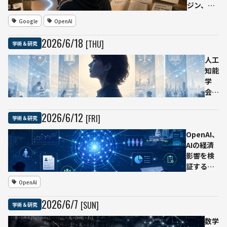
ジン、学
習に向く
Google
OpenAI
のはどち
らか——
2026
/
6
/
18
[THU]
学術＆研究
ジョージ
ア工科大
人工
学ら、
知能
ChatGPT
学
と
会、
Google
設立
検索の学
40
2026
/
6
/
12
[FRI]
学術＆研究
習効果を
周年
比較
OpenAI、
でAI
AIの経済
社会
影響を検
実装
証する研
へ提
究者向け
言
OpenAI
プラット
「人
フォーム
間の
2026
/
6
/
7
[SUN]
学術＆研究
設立 労
思考
働市場や
を代
数学