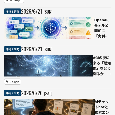
Anthropic
れるのか
――Anthropic
2026
/
6
/
21
[SUN]
学術＆研究
が利用デー
タ40万件
OpenAI、
を分析
モデル公
開前に
「実利用
時のふる
まい」を
2026
/
6
/
21
[SUN]
学術＆研究
予測する
AGIの次に
研究 過
来る「超知
去の会話
能」をどう
で候補モ
測るか
デルの応
Google
答をシミ
Google
DeepMind
ュレーシ
論文が示
ョン
2026
/
6
/
20
[SAT]
学術＆研究
す、AIベン
チマークと
AIチャッ
予測研究
トbotと
検索エン