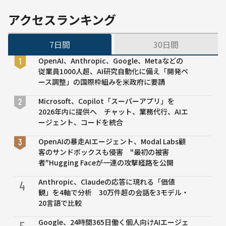
貢献
トの実
の帰
用化進
アクセスランキング
属を
む
重視
Nature
7日間
30日間
が報
道、麻
OpenAI、Anthropic、Google、Metaなどの
痺患者
従業員1000人超、AI研究自動化に備え「開発ペ
のPC操
ース調整」の国際枠組みを米政府に要請
作や中
国語解
Microsoft、Copilot「スーパーアプリ」を
読も
2026年内に提供へ チャット、業務代行、AIエ
ージェント、コードを統合
OpenAIの暴走AIエージェント、Modal Labs顧
客のサンドボックスも侵害 "最初の被害
者"Hugging Faceが一連の攻撃経路を公開
Anthropic、Claudeの応答に現れる「価値
4
観」を4軸で分析 30万件超の会話を3モデル・
20言語で比較
Google、24時間365日働く個人向けAIエージェ