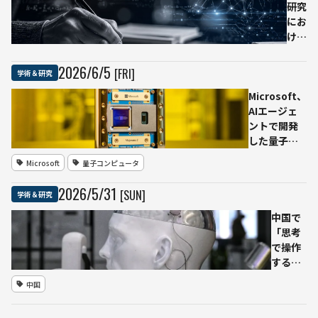
教育、企
替し
研究
業行動を
な
にお
実証研究
い」
ける
へ
活用
AI利
と、
用へ
2026
/
6
/
5
[FRI]
学術＆研究
研究
提
基
Microsoft、
言
盤・
AIエージェ
研究
教
ントで開発
者
育・
した量子チ
16
倫
ップ
人が
Microsoft
量子コンピュータ
理・
「Majorana
「ラ
制度
2」発表 量
イデ
2026
/
5
/
31
[SUN]
学術＆研究
整備
子ビットの
ン宣
を重
信頼性1000
言」
中国で
視
倍、2029年
発
「思考
の実用規模
表、
で操作
へ前進
人間
する」
の著
AI搭載
中国
者責
脳イン
任や
プラン