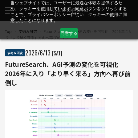
当ウェブサイトでは、ユーザーに最適な体験を提供するた
め、クッキーを使用しています。同意ボタンをクリックする
ことで、プライバシーポリシーに従い、クッキーの使用に同
意したことになります。
Top
>
学術＆研究
>
FutureSearch、AGI予測の変化を可視化 2026年に入
同意する
り「より早く来る」方向へ再び前倒し
2026
/
6
/
13
[SAT]
学術＆研究
FutureSearch、AGI予測の変化を可視化
2026年に入り「より早く来る」方向へ再び前
倒し