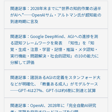
関連記事：2028年末までに“世界の知的作業の過半
がAIへ”──OpenAIサム・アルトマン氏が超知能の
到達時期に言及
関連記事：Google DeepMind、AGIへの進捗を測
る認知フレームワークを発表　「知性」を「知
覚・生成・注意・学習・記憶・推論・メタ認知・
実行機能・問題解決・社会的認知」の10の能力に
分解して評価
関連記事：諸説あるAGIの定義をスタンフォード大
などが明確化、「教養ある成人」がモデルケース
──GPT-4は27%、GPT-5は約6割に到達と試算
関連記事：OpenAI、2028年に「完全自動AI研究
者」実現を目指すロードマップを公開