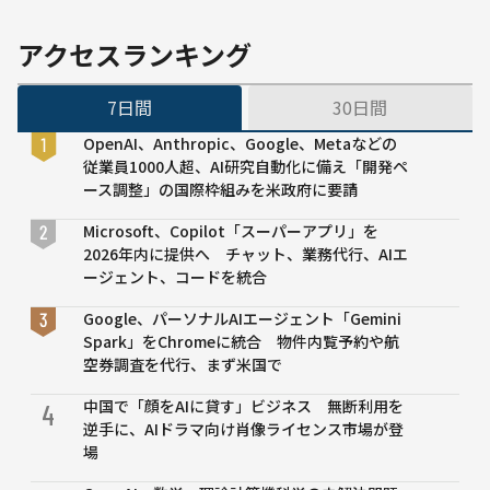
オン
ライ
アクセスランキング
ン視
聴は
7日間
30日間
無料
OpenAI、Anthropic、Google、Metaなどの
従業員1000人超、AI研究自動化に備え「開発ペ
ース調整」の国際枠組みを米政府に要請
Microsoft、Copilot「スーパーアプリ」を
2026年内に提供へ チャット、業務代行、AIエ
ージェント、コードを統合
Google、パーソナルAIエージェント「Gemini
Spark」をChromeに統合 物件内覧予約や航
空券調査を代行、まず米国で
中国で「顔をAIに貸す」ビジネス 無断利用を
4
逆手に、AIドラマ向け肖像ライセンス市場が登
場