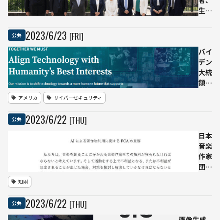
度の
生成
導入
AIの
を提
プラ
2023
/
6
/
23
[FRI]
公共
唱
イバ
シー
バイ
問題
デン
に対
大統
する
領、
共同
AIの
アメリカ
サイバーセキュリティ
声明
安全
を採
性確
2023
/
6
/
22
[THU]
公共
択
認と
利用
日本
リス
音楽
ク対
作家
処の
団体
必要
協議
知財
性を
会、
強調
生成
2023
/
6
/
22
[THU]
公共
AIに
よる
画像生成