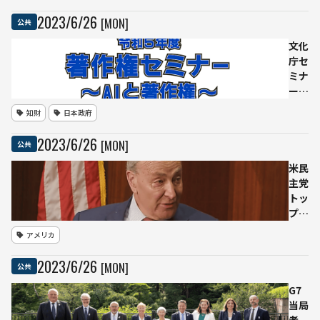
用 文部科
2023
/
6
/
26
[MON]
公共
学省が指
針案、7
文化
月公表
庁セ
ミナ
ー
「AI
知財
日本政府
と著
作
2023
/
6
/
26
[MON]
公共
権」
参加
米民
者の
主党
要望
トッ
に応
プ、
えア
AIリ
アメリカ
ーカ
スク
イブ
対策
2023
/
6
/
26
[MON]
公共
配信
とし
開始
て全
G7
面的
当局
法制
者、