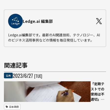
Ledge.ai 編集部
Ledge.ai編集部です。最新のAI関連技術、テクノロジー、AI
のビジネス活用事例などの情報を毎日発信しています。
関連記事
2023
/
6
/
27
[TUE]
公共
「定期テ
ストでの
使用は不
適切」
ChatGPT
日本政府
の教育利