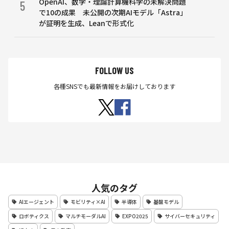
OpenAI、数学・理論計算機科学の未解決問題
5
で10の成果 未公開の次期AIモデル「Astra」
が証明を生成、Leanで形式化
FOLLOW US
各種SNSでも最新情報をお届けしております
人気のタグ
AIエージェント
モビリティ×AI
半導体
基盤モデル
ロボティクス
マルチモーダルAI
EXPO2025
サイバーセキュリティ