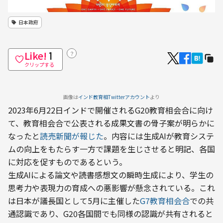
日本政府
Like!
？
1
クリップする
画像は
インド教育相Twitterアカウント
より
2023年6月22日インドで開催されるG20教育相会合に向け
て、教育相会合で公表される成果文書の骨子案が明らかに
なったと
読売新聞が報じた
。内容には生成AIが教育システ
ムの向上をもたらす一方で課題を生じさせると明記、各国
に対応を促すものであるという。
生成AIによる論文や読書感想文の瞬時生成により、学生の
思考力や表現力の育成への悪影響が懸念されている。これ
は日本が議長国として5月に主催した
G7教育相会合
での共
通認識であり、G20各国間でも同様の認識が共有されると