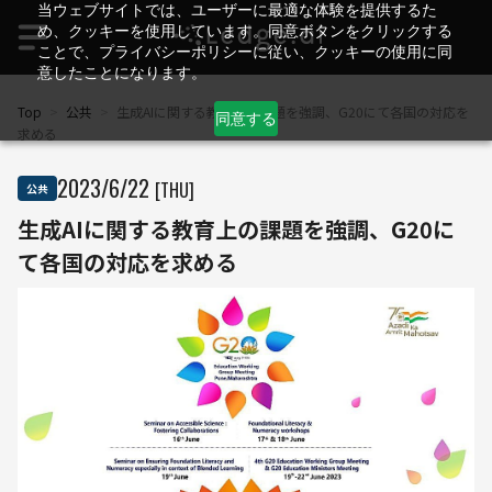
当ウェブサイトでは、ユーザーに最適な体験を提供するた
め、クッキーを使用しています。同意ボタンをクリックする
ことで、プライバシーポリシーに従い、クッキーの使用に同
意したことになります。
Top
>
公共
>
生成AIに関する教育上の課題を強調、G20にて各国の対応を
同意する
求める
2023
/
6
/
22
[THU]
公共
生成AIに関する教育上の課題を強調、G20に
て各国の対応を求める