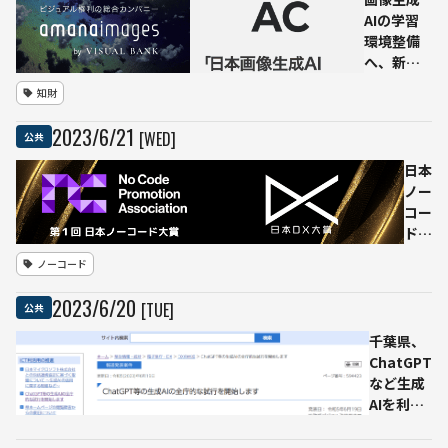
著作
AIの学習
物利
環境整備
用へ
へ、新た
意見
なコンソ
知財
表明
ーシアム
「JIGAC」
2023
/
6
/
21
[WED]
公共
設立
日本
ノー
コー
ド大
賞・
ノーコード
日本
DX
2023
/
6
/
20
[TUE]
公共
大賞
授賞
千葉県、
式が
ChatGPT
6月
など生成
23
AIを利用
日に
開始
開催