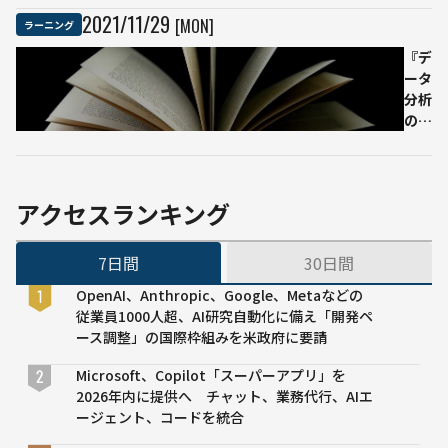
友フ
2021
/
11
/
29
[MON]
ラーニング
ァイ
ナン
『デ
ス＆
ータ
リー
分析
スが
のた
語る
めの
「金
統計
融業
学入
界に
門』
アクセスランキング
おけ
無料
るAI
PDF
7日間
30日間
活用
公開
の重
中
OpenAI、Anthropic、Google、Metaなどの
要性
デー
従業員1000人超、AI研究自動化に備え「開発ペ
と
タサ
ース調整」の国際枠組みを米政府に要請
DX
イエ
推進
ンテ
Microsoft、Copilot「スーパーアプリ」を
の現
ィス
2026年内に提供へ チャット、業務代行、AIエ
在
トら
ージェント、コードを統合
地」
執筆