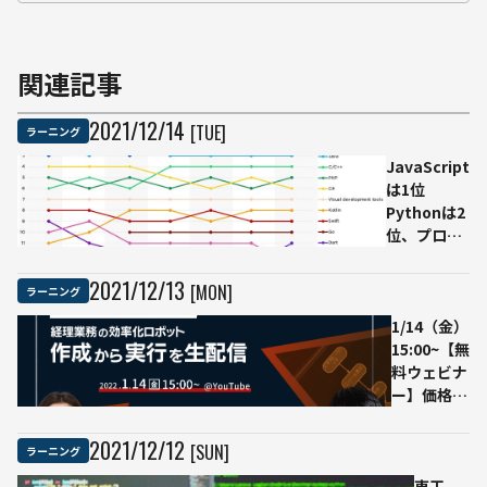
関連記事
2021
/
12
/
14
[TUE]
ラーニング
JavaScript
は1位
Pythonは2
位、プログ
ラミング言
語ランキン
2021
/
12
/
13
[MON]
ラーニング
グ
1/14（金）
15:00~【無
料ウェビナ
ー】価格破
壊の年30万
円から導入
2021
/
12
/
12
[SUN]
ラーニング
できるRPA
経理業務の
東工