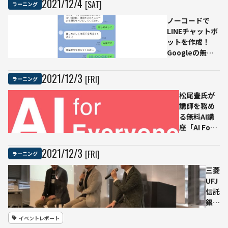
2021
/
12
/
4
[SAT]
ラーニング
公開
アッ
Python
プ迫
ノーコードで
の実装
る
LINEチャットボ
も学べ
ットを作成！
る
Googleの無料
サービス
「Dialogflow」
2021
/
12
/
3
[FRI]
ラーニング
を使ってみた
松尾豊氏が
講師を務め
る無料AI講
座「AI For
Everyone」
登録者数が1
2021
/
12
/
3
[FRI]
ラーニング
万5000人を
突破
三菱
UFJ
信託
銀行
と三
イベントレポート
井住