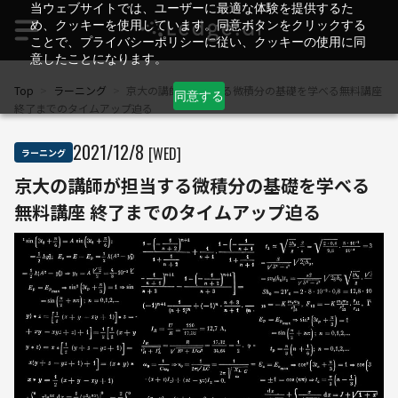
当ウェブサイトでは、ユーザーに最適な体験を提供するた
め、クッキーを使用しています。同意ボタンをクリックする
ことで、プライバシーポリシーに従い、クッキーの使用に同
意したことになります。
Top
>
ラーニング
>
京大の講師が担当する微積分の基礎を学べる無料講座
同意する
終了までのタイムアップ迫る
2021
/
12
/
8
[WED]
ラーニング
京大の講師が担当する微積分の基礎を学べる
無料講座 終了までのタイムアップ迫る