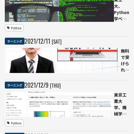
業務効率化
大、
ロボットを
Python
生配信で作
学べる
成
機械学
Python
習の講
義資料
2021
/
12
/
11
[SAT]
ラーニング
が無料
に：人
無料
工知能
で受
ニュー
けら
スまと
れる
め10選
京大
メソ
2021
/
12
/
9
[THU]
ラーニング
ッド
東京工
の統
業大
計入
学、機
門、
械学習
終了
の講義
まで
Python
ノート
のタ
が無料
イム