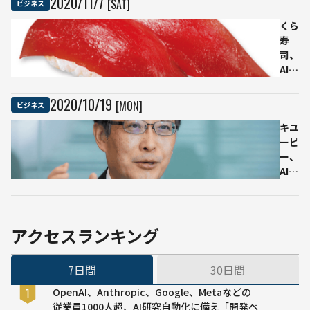
2020
/
11
/
7
[SAT]
ビジネス
最優秀賞に
開催
くら
寿
司、
AIが
まぐ
ろを
2020
/
10
/
19
[MON]
ビジネス
厳選
する
キユ
「極
ーピ
み熟
ー、
成AI
AI活
まぐ
用に
ろ」
成功
再登
した
場
4つ
アクセスランキング
のワ
ケ。
7日間
30日間
食品
の原
OpenAI、Anthropic、Google、Metaなどの
料検
従業員1000人超、AI研究自動化に備え「開発ペ