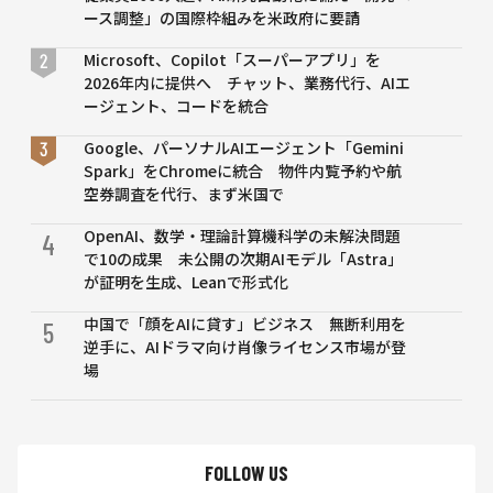
査の
ース調整」の国際枠組みを米政府に要請
事例
から
Microsoft、Copilot「スーパーアプリ」を
考え
2026年内に提供へ チャット、業務代行、AIエ
る
ージェント、コードを統合
Google、パーソナルAIエージェント「Gemini
Spark」をChromeに統合 物件内覧予約や航
空券調査を代行、まず米国で
OpenAI、数学・理論計算機科学の未解決問題
4
で10の成果 未公開の次期AIモデル「Astra」
が証明を生成、Leanで形式化
中国で「顔をAIに貸す」ビジネス 無断利用を
5
逆手に、AIドラマ向け肖像ライセンス市場が登
場
FOLLOW US