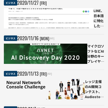
の意
画を
2020
/
11
/
27
[FRI]
ビジネス
見も
作成
LINE、
参考
でき
日本語
に
る、
に特化
3時
した
間以
「超巨
上の
大言語
作業
2020
/
11
/
16
[MON]
ビジネス
[AD]
モデ
を
マイクロソ
ル」を
15
フトなどAI
開発へ
分程
分野のキー
「日本
度に
プレイヤー
語版
が登壇、産
GPT-3
業界でのAI
か」
2020
/
11
/
13
[FRI]
ビジネス
[AD]
活用がわか
レッジ主催
る参加費無
のAI開発コ
料イベント
ンテスト、
「AI
Audiostock
Discovery
での「類似
Day
曲検索」が
2020」が