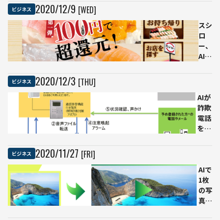
ツール と
2020
/
12
/
9
[WED]
ビジネス
んでもな
いバケモ
スシ
ノを生み
ロ
出してし
ー、
まっ
AIで
た……
お皿
を数
2020
/
12
/
3
[THU]
ビジネス
える
AIが
シス
詐欺
テム
電話
を導
を解
入
析す
店舗
るサ
スタ
2020
/
11
/
27
[FRI]
ビジネス
ービ
ッフ
スを
の確
AIで
NTT
認が
1枚
が開
不要
の写
始、
に
真か
警察
ら動