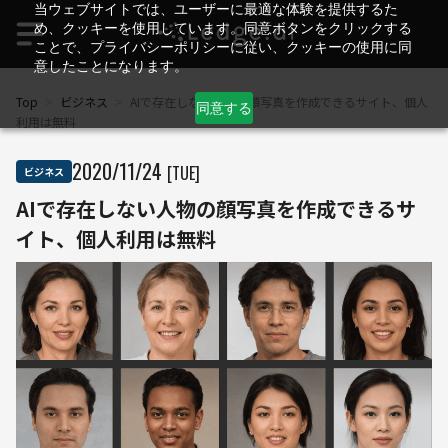
当ウェブサイトでは、ユーザーに最適な体験を提供するた
め、クッキーを使用しています。同意ボタンをクリックする
ことで、プライバシーポリシーに従い、クッキーの使用に同
意したことになります。
Top
>
ビジネス
>
AIで存在しない人物の顔写真を作成できるサイト、個人
同意する
利用は無料
2020
/
11
/
24
[TUE]
ビジネス
AIで存在しない人物の顔写真を作成できるサ
イト、個人利用は無料