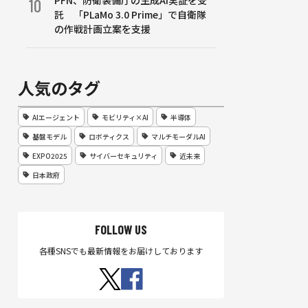
PFN、防衛装備庁の生成AI実証を受
10
託 「PLaMo 3.0 Prime」で自衛隊
の作戦計画立案を支援
人気のタグ
AIエージェント
モビリティ×AI
半導体
基盤モデル
ロボティクス
マルチモーダルAI
EXPO2025
サイバーセキュリティ
近未来
日本政府
FOLLOW US
各種SNSでも最新情報をお届けしております