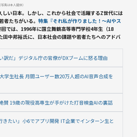
（写真は本人提供）
久しい日本。しかし、これから社会で活躍するZ世代には
た若者たちがいる。
特集『それ私が作りました！〜AIやス
回では、1996年に国立舞鶴高等専門学校4年生（18
た田中邦裕氏に、日本社会の課題や若者たちへのアドバ
い訳だ」デジタル庁の官僚がDXブームに怒る理由
大学生社長 月間ユーザー数20万人超のAI音声合成を
賛 19歳の現役高専生が手がけた打音検査AIの裏話
行きたい」小6でアプリ開発 IT企業でインターン生と