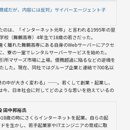
賛成だが、内容には反対」サイバーエージェント子
たのは、「インターネット元年」と言われる1995年の翌
門学校（舞鶴高専）4年生で18歳の若さだった。
遠く離れた舞鶴高専にある自身のWebサーバーにアクセ
に、寮の一室でレンタルサーバーサービスを始めた。
取引所マザーズ市場に上場。債務超過に陥るなどの逆境を
果たした。現在、同社ではグループ企業と連結で700名以
、世の中が大きく変わる」──。若くして創業・起業し、
は今、日本社会に対してどのような思いを抱えているの
役 田中邦裕氏
18歳の時にさくらインターネットを起業。自らの起
ドを生かし、若手起業家やITエンジニアの育成に取