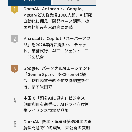
OpenAI、Anthropic、Google、
Metaなどの従業員1000人超、AI研究
自動化に備え「開発ペース調整」の
国際枠組みを米政府に要請
Microsoft、Copilot「スーパーアプ
リ」を2026年内に提供へ チャッ
ト、業務代行、AIエージェント、コ
ードを統合
Google、パーソナルAIエージェント
「Gemini Spark」をChromeに統
合 物件内覧予約や航空券調査を代
行、まず米国で
中国で「顔をAIに貸す」ビジネス
4
無断利用を逆手に、AIドラマ向け肖
像ライセンス市場が登場
OpenAI、数学・理論計算機科学の未
5
解決問題で10の成果 未公開の次期