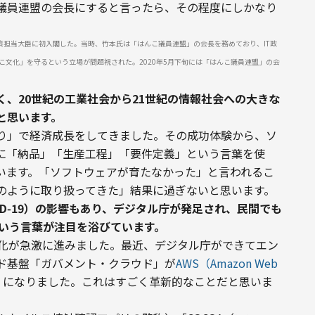
こ議員連盟の会長にすると言ったら、その程度にしかなり
T政策担当大臣に初入閣した。当時、竹本氏は「はんこ議員連盟」の会長を務めており、IT政
こ文化」を守るという立場が問題視された。2020年5月下旬には「はんこ議員連盟」の会
、20世紀の工業社会から21世紀の情報社会への大きな
と思います。
り」で経済成長をしてきました。その成功体験から、ソ
に「納品」「生産工程」「要件定義」という言葉を使
います。「ソフトウェアが育たなかった」と言われるこ
のように取り扱ってきた」結果に過ぎないと思います。
ID‑19）の影響もあり、デジタル庁が発足され、民間でも
という言葉が注目を浴びています。
ル化が急激に進みました。最近、デジタル庁ができてエン
ド基盤「ガバメント・クラウド」が
AWS（Amazon Web 
）
になりました。これはすごく革新的なことだと思いま