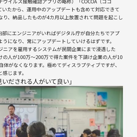
ウイルス接触確認アプリの略称）「COCOA（ココ
ていたから、運用中のアップデートも含めて対応できて
なり、納品したものが4カ月以上放置されて問題を起こし
内部にエンジニアがいればデジタル庁が自分たちでアプ
ようになり、常にアップデートしていけるはずです。
ジニアを雇用するシステムが民間企業にまで浸透した
の人が100万〜200万で得た案件を下請け企業の人が10
造自体がなくなります。極めてディスラプティブですが、
と感じます。
見いだされる人がいて良い」