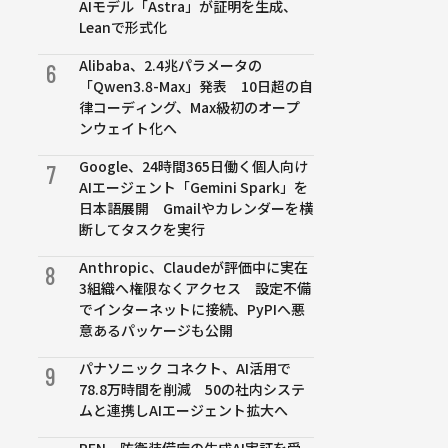
AIモデル「Astra」が証明を生成、
Leanで形式化
Alibaba、2.4兆パラメータの
6
「Qwen3.8-Max」発表 10日超の自
律コーディング、Max級初のオープ
ンウェイト化へ
Google、24時間365日働く個人向け
7
AIエージェント「Gemini Spark」を
日本語展開 Gmailやカレンダーを横
断してタスクを実行
Anthropic、Claudeが評価中に実在
8
3組織へ権限なくアクセス 設定不備
でインターネットに接続、PyPIへ悪
意あるパッケージも公開
パナソニック コネクト、AI活用で
9
78.8万時間を削減 50の社内システ
ムと連携しAIエージェント拡大へ