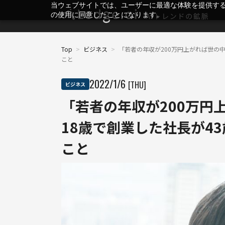
当ウェブサイトでは、ユーザーに最適な体験を提供す
の使用に同意したことになります。
Top
>
ビジネス
>
「若者の年収が200万円上がれば世の
こと
2022
/
1
/
6
[THU]
ビジネス
「若者の年収が200万円
18歳で創業した社長が4
こと