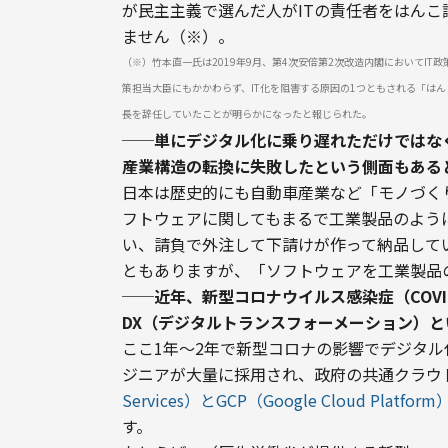
が民主主義で選んだ人がITの責任者をはん
ません（※）。
（※）竹本直一氏は2019年9月、第4次安倍第2次改造内閣においてI
策担当大臣にもかかわらず、IT化を阻害する原因の1つともされる「はん
長を辞任していたことが明らかになったと報じられた。
──単にデジタル化に乗り遅れただけではなく
産業構造の転換に失敗したという側面もある
日本は歴史的にも自動車産業など「モノづく
フトウェアに関してもまるで工業製品のよう
い、請負で外注して下請けが作って納品して
ともありますが、「ソフトウェアを工業製品
──近年、新型コロナウイルス感染症（COV
DX（デジタルトランスフォーメーション）
ここ1年〜2年で新型コロナの影響でデジタ
ジニアが大量に採用され、政府の共通クラウ
Services）とGCP（Google Cloud Platform
す。