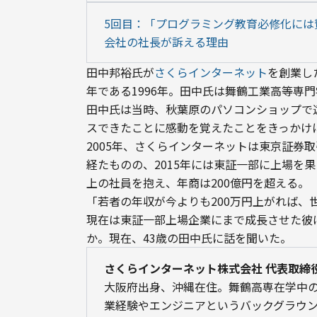
5回目：「プログラミング教育必修化には
会社の社長が訴える理由
田中邦裕氏が
さくらインターネット
を創業し
年である1996年。田中氏は舞鶴工業高等専
田中氏は当時、秋葉原のパソコンショップで
スできたことに感動を覚えたことをきっかけ
2005年、さくらインターネットは東京証券
経たものの、2015年には東証一部に上場を
上の社員を抱え、年商は200億円を超える。
「若者の年収が今よりも200万円上がれば
現在は東証一部上場企業にまで成長させた彼
か。現在、43歳の田中氏に話を聞いた。
さくらインターネット株式会社 代表取締
大阪府出身、沖縄在住。舞鶴高専在学中の
業経験やエンジニアというバックグラウン