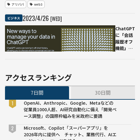
ィア
アリババ
web3
が渋
谷の
2023
/
4
/
26
[WED]
ビジネス
街に
進出
ChatGPT
した
に「会話
理由
履歴オフ
機能」が
追加、プ
ライバシ
ー保護へ
前進
アクセスランキング
7日間
30日間
OpenAI、Anthropic、Google、Metaなどの
従業員1000人超、AI研究自動化に備え「開発ペ
ース調整」の国際枠組みを米政府に要請
Microsoft、Copilot「スーパーアプリ」を
2026年内に提供へ チャット、業務代行、AIエ