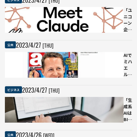
[THU]
「ユ
ニコ
ーン
企
業」
が
2023
/
4
/
27
[THU]
公共
10
分の
AIで
1に
ミハ
減っ
エ
た
ル・
が、
シュ
対話
ーマ
2023
/
4
/
27
[THU]
ビジネス
型AI
ッハ
関連
氏の
「生
の起
架空
成系
業は
イン
AIは
増加
タビ
BIを
ュー
補完
を掲
する
2023
/
4
/
26
[WED]
公共