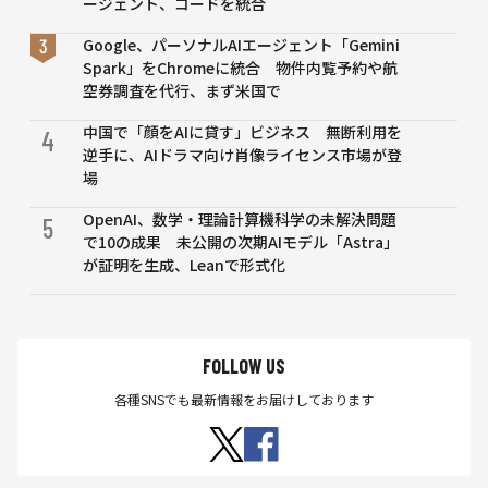
ージェント、コードを統合
Google、パーソナルAIエージェント「Gemini
Spark」をChromeに統合 物件内覧予約や航
空券調査を代行、まず米国で
中国で「顔をAIに貸す」ビジネス 無断利用を
4
逆手に、AIドラマ向け肖像ライセンス市場が登
場
OpenAI、数学・理論計算機科学の未解決問題
5
で10の成果 未公開の次期AIモデル「Astra」
が証明を生成、Leanで形式化
FOLLOW US
各種SNSでも最新情報をお届けしております