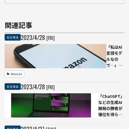
関連記事
2023
/
4
/
28
[FRI]
ビジネス
「私はAI
言語モデ
ルなの
で…」
Amazon
Amazon
レビュー
に
2023
/
4
/
28
[FRI]
ビジネス
ChatGPT
が使われ
「ChatGPT」
ている恐
などの生成AI
れ
開発の勝者が
優位を得られ
る分野は「検
索」
2023
/
4
/
27
ビジネス