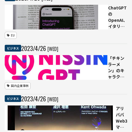
載し
存
ChatGPT
たド
在」
の
イツ
米大
OpenAI、
週刊
手BI
イタリア
誌の
企業
のデータ
編集
CEO
EU
保護機関
長が
が指
からのタ
解雇
摘
2023
/
4
/
26
[WED]
ビジネス
スク完了
は困難か
「チキン
ラーメ
ン」のキ
ャラクタ
ーが注意
国内企業事例
喚起、日
清食品HD
2023
/
4
/
26
[WED]
ビジネス
が
「NISSIN-
アリ
GPT」を
ババ
社員向け
Web3
に公開
マフ