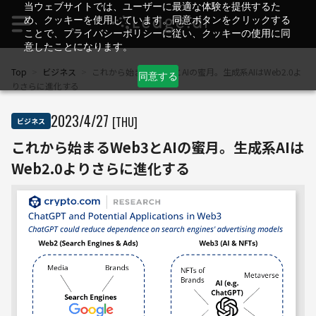
当ウェブサイトでは、ユーザーに最適な体験を提供するた
め、クッキーを使用しています。同意ボタンをクリックする
ことで、プライバシーポリシーに従い、クッキーの使用に同
意したことになります。
Top
>
ビジネス
>
これから始まるWeb3とAIの蜜月。生成系AIはWeb2.0よ
同意する
りさらに進化する
2023
/
4
/
27
[THU]
ビジネス
これから始まるWeb3とAIの蜜月。生成系AIは
Web2.0よりさらに進化する