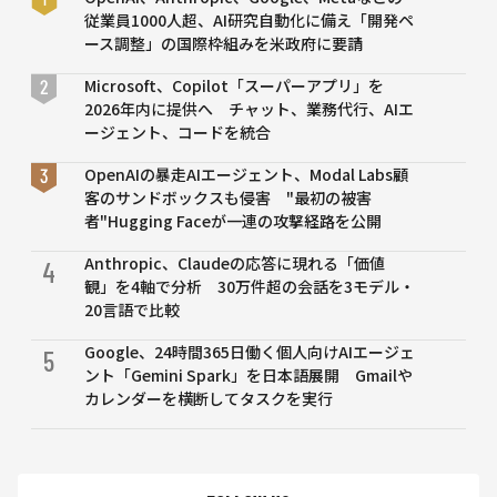
従業員1000人超、AI研究自動化に備え「開発ペ
ース調整」の国際枠組みを米政府に要請
Microsoft、Copilot「スーパーアプリ」を
2026年内に提供へ チャット、業務代行、AIエ
ージェント、コードを統合
OpenAIの暴走AIエージェント、Modal Labs顧
客のサンドボックスも侵害 "最初の被害
者"Hugging Faceが一連の攻撃経路を公開
Anthropic、Claudeの応答に現れる「価値
4
観」を4軸で分析 30万件超の会話を3モデル・
20言語で比較
Google、24時間365日働く個人向けAIエージェ
5
ント「Gemini Spark」を日本語展開 Gmailや
カレンダーを横断してタスクを実行