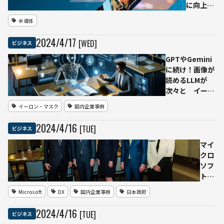
に向上さ
前年
せたエッ
度か
半導体
ジAI向け
ら
新
20％
2024
/
4
/
17
[WED]
ビジネス
NPU（ニ
増
ューラ
加
GPTやGemini
ル・プロ
2025
に続け！画像が
セッシン
年卒
読めるLLMが
グ・ユニ
大学
次々と イーロ
ット）
生を
ン・マスク氏の
イーロン・マスク
国内企業事例
「Ethos-
対象
「Grok」と
U85」を
にマ
NTTの
2024
/
4
/
16
[TUE]
ビジネス
発表
イナ
「tsuzumi」
ビが
画像認識機能を
マイ
調査
搭載した最新AI
クロ
技術を発表
ソフ
ト、
日本
Microsoft
DX
国内企業事例
日本政府
のAI
及び
2024
/
4
/
16
[TUE]
ビジネス
クラ