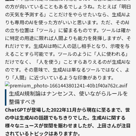
の方が向いていることもあるでしょうね。たとえば「明日
の天気を予測する」ことだけをやらせたいなら、生成AIよ
りも専用のAIを使った方がいいと思います。ただ、そのAI
の立ち位置は「ツール」に留まるものです。ツールは確か
に特定の用途に限れば人間よりも能力を発揮しますが、そ
れだけです。生成AIは時に人の話し相手となり、示唆を与
えることすら可能です。ツールのように「人に使われる」
だけでなく、「人を使う」ことすらありえるのが生成AIな
のです。その意味で、生成AIは単なるツールではなく、よ
り「人間」に近づいているような印象があります。
生成AI規制論はナンセンス、使いながらルールを
整備すべき
――ChatGPTが登場した2022年11月から現在に至るまで、世
の中は生成AIの話題でもちきりでした。生成AIに関する
様々なニュースが世間を賑わせましたが、上田さんが注目
されているトピックはありますか。