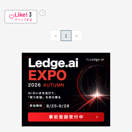
Like!
？
3
クリップする
<
1
>