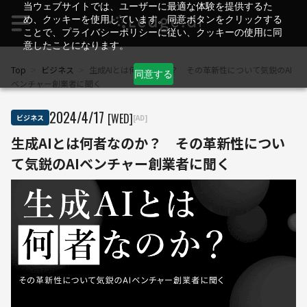
当ウェブサイトでは、ユーザーに最適な体験を提供するた
め、クッキーを使用しています。同意ボタンをクリックする
ことで、プライバシーポリシーに従い、クッキーの使用に同
意したことになります。
Top
>
ビジネス
>
生成AIとは何者なのか？ その革新性について気鋭のAI
同意する
ベンチャー創業者に聞く
2024
/
4
/
17
[WED]
ビジネス
[AD]
生成AIとは何者なのか？ その革新性につい
て気鋭のAIベンチャー創業者に聞く