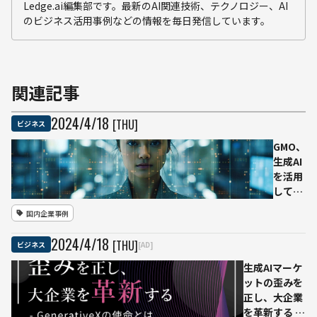
Ledge.ai編集部です。最新のAI関連技術、テクノロジー、AI
のビジネス活用事例などの情報を毎日発信しています。
関連記事
2024
/
4
/
18
[THU]
ビジネス
GMO、
生成AI
を活用
して業
務時間
国内企業事例
10万
6,000
2024
/
4
/
18
[THU]
ビジネス
[AD]
時間を
創出
生成AIマーケ
有料ツ
ットの歪みを
ールの
正し、大企業
利用状
を革新する -