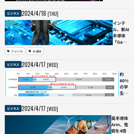
況トッ
GenerativeX
プ10も
の使命とは
2024
/
4
/
18
[THU]
ビジネス
発表
インテ
ル、新AI
半導体
「Gaudi
3」を発
アメリカ
半導体
表 ─
NVIDIA
2024
/
4
/
17
[WED]
ビジネス
の主力
製品を
約
上回る
60%
性能で
の学
市場挑
生が
戦
就活
でチ
2024
/
4
/
17
[WED]
ビジネス
ャッ
英半導体
トAI
Arm、性
を活
能を4倍
用、