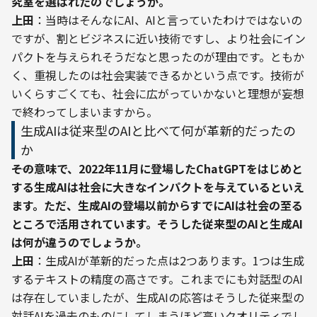
究室を選ばれたのでしょうか。
上田
：当時はそんなにAI、AIと言っていたわけではないの
ですが、割とビジネスに近い技術ですし、より社会にイン
パクトを与えられそうだなと思ったのが理由です。ともか
く、重視したのは社会実装できるかという点です。技術が
いくらすごくても、社会に広がっていかないと理想が妄想
で終わってしまいますから。
生成AIは従来型のAIと比べて何が革新的だったの
か
――その意味で、2022年11月に登場したChatGPTをはじめと
する生成AIは社会に大きなインパクトを与えているといえ
ます。ただ、生成AIの登場以前からすでにAIは社会の至る
ところで活用されています。そうした従来型のAIと生成AI
は何が違うのでしょうか。
上田
：生成AIが革新的だった点は2つあります。1つは生成
するテキストの精度の高さです。これまでにも対話型のAI
は存在していましたが、生成AIの応答はそうした従来型の
対話AIを過去のものにしてしまうほど高いクオリティでし