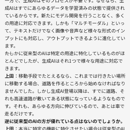
一方で、生成AIはそのプロセスが不要です。なぜなら、生
成AIはすでにあらゆるデータを学習済みの状態で提供され
ているからです。新たにモデル開発を行うことなく、多く
の用途に対応できます。しかも「マルチモーダル」といっ
て、テキストだけでなく画像や音声など様々な形式のイン
プットにも対応し、アウトプットできるように進化してい
ます。
――たしかに従来型のAIは特定の用途に特化しているものがほ
とんどでしたが、生成AIはそれ1つで様々な用途に対応で
きます。
上田
：移動手段でたとえるなら、これまでは行きたい場所
に移動する場合、道路を作るところから始めなければなり
ませんでした。しかし生成AI登場以降は、すでに道路、そ
れも高速道路が敷いてある状態になっているようなもので
す。それも、あらゆる方向に伸びているので、あとは車で
走るだけです。
――逆に従来型のAIの方が優れている点はないのでしょうか。
上田
：本当に特定の機能に特化させたい場合は従来型のAI