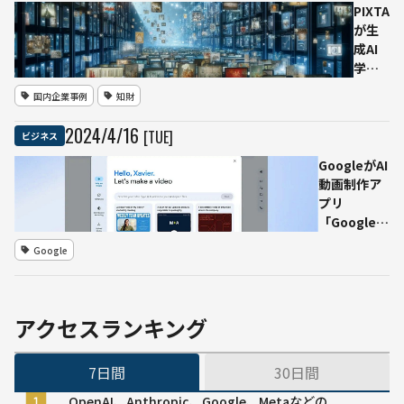
ウド
PIXTA
基盤
が生
増強
成AI
に
学習
4400
用素
国内企業事例
知財
億円
材と
投資
して
2024
/
4
/
16
[TUE]
ビジネス
コン
テン
GoogleがAI
ツ販
動画制作ア
売
プリ
へ
「Google
オプ
Vids」を発
Google
トア
表 Gemini
ウト
for Google
申請
Workspace
は4月
による機能
アクセスランキング
22日
強化 6月リ
まで
リース予定
7日間
30日間
に
OpenAI、Anthropic、Google、Metaなどの