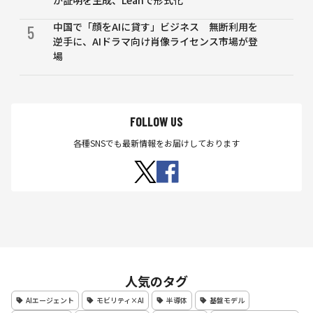
が証明を生成、Leanで形式化
中国で「顔をAIに貸す」ビジネス 無断利用を
5
逆手に、AIドラマ向け肖像ライセンス市場が登
場
FOLLOW US
各種SNSでも最新情報をお届けしております
人気のタグ
AIエージェント
モビリティ×AI
半導体
基盤モデル