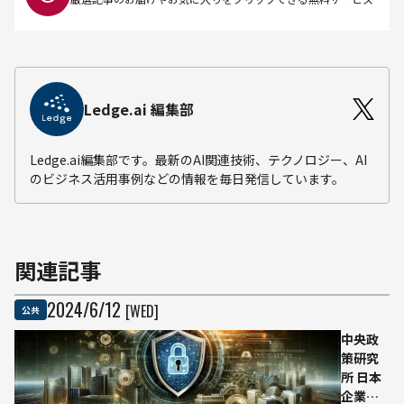
Ledge.ai 編集部
Ledge.ai編集部です。最新のAI関連技術、テクノロジー、AI
のビジネス活用事例などの情報を毎日発信しています。
関連記事
2024
/
6
/
12
[WED]
公共
中央政
策研究
所 日本
企業の