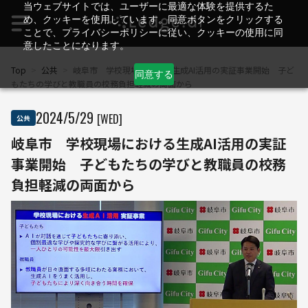
当ウェブサイトでは、ユーザーに最適な体験を提供するた
め、クッキーを使用しています。同意ボタンをクリックする
ことで、プライバシーポリシーに従い、クッキーの使用に同
意したことになります。
Top
>
公共
>
岐阜市 学校現場における生成AI活用の実証事業開始 子ど
同意する
もたちの学びと教職員の校務負担軽減の両面から
2024
/
5
/
29
[WED]
公共
岐阜市 学校現場における生成AI活用の実証
事業開始 子どもたちの学びと教職員の校務
負担軽減の両面から