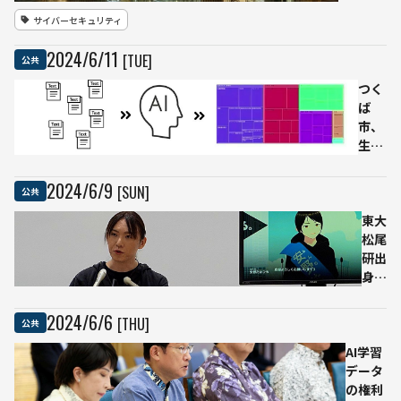
サイバ
サイバーセキュリティ
ーセキ
ュリテ
2024
/
6
/
11
[TUE]
公共
ィーに
関する
つく
ナレッ
ば
ジベー
市、
ス
生成
「CVL」
AIを
を公表
活用
2024
/
6
/
9
[SUN]
公共
した
政策
東大
提言
松尾
シス
研出
テム
身の
を国
AIエ
内で
ンジ
2024
/
6
/
6
[THU]
公共
初め
ニア
AI学習
て導
安野
データ
入
たか
の権利
へ
ひろ