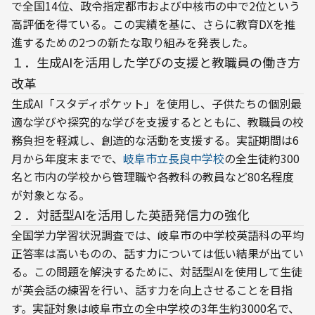
で全国14位、政令指定都市および中核市の中で2位という
高評価を得ている。この実績を基に、さらに教育DXを推
進するための2つの新たな取り組みを発表した。
１．生成AIを活用した学びの支援と教職員の働き方
改革
生成AI「スタディポケット」を使用し、子供たちの個別最
適な学びや探究的な学びを支援するとともに、教職員の校
務負担を軽減し、創造的な活動を支援する。実証期間は6
月から年度末までで、
岐阜市立長良中学校
の全生徒約300
名と市内の学校から管理職や各教科の教員など80名程度
が対象となる。
２．対話型AIを活用した英語発信力の強化
全国学力学習状況調査では、岐阜市の中学校英語科の平均
正答率は高いものの、話す力については低い結果が出てい
る。この問題を解決するために、対話型AIを使用して生徒
が英会話の練習を行い、話す力を向上させることを目指
す。実証対象は岐阜市立の全中学校の3年生約3000名で、