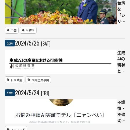
ラン
台湾
サム
を
ウエ
「シ
ア作
リコ
成の
ン・
中国
半導体
容疑
アイ
で逮
ラン
2024
/
5
/
25
[SAT]
公共
捕者
ド」
から
生成
「AI
AIの
アイ
現状
ラン
と日
ド」
本の
日本政府
国内企業事例
へ
取り
新総
組み
2024
/
5
/
24
[FRI]
公共
統の
に対
就任
する
不謹
演説
松尾
慎・
教授
不適
の考
切・
察
不正
ノーコード