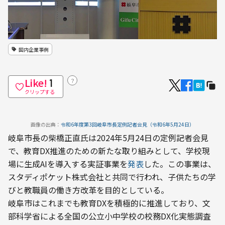
国内企業事例
Like!
？
1
クリップする
画像の出典：
令和6年度第3回岐阜市長定例記者会見（令和6年5月24日）
岐阜市長の柴橋正直氏は2024年5月24日の定例記者会見
で、教育DX推進のための新たな取り組みとして、学校現
場に生成AIを導入する実証事業を
発表
した。この事業は、
スタディポケット株式会社と共同で行われ、子供たちの学
びと教職員の働き方改革を目的としている。
岐阜市はこれまでも教育DXを積極的に推進しており、文
部科学省による全国の公立小中学校の校務DX化実態調査