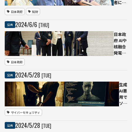
者に対
2024
氏の
価を
年度
都知
日本政府
知財
技術の
中に
事選
進歩と
も
出馬
2024
/
6
/
6
[THU]
公共
知的保
表
護両面
明
日本政
から
東京
府 AIや
「知的
都民
核融合
財産推
は次
発電な
進計画
なる
ど先端
日本政府
2024」
オー
技術へ
決定を
ドリ
の投資
2024
/
5
/
28
[TUE]
公共
発表
ー・
拡大
タン
「統合
生成
を選
イノベ
AI悪
ぶの
ーショ
用で
か
ン戦略
ソー
2024」
スコ
サイバーセキュリティ
発表
ード
入
2024
/
5
/
28
[TUE]
公共
手