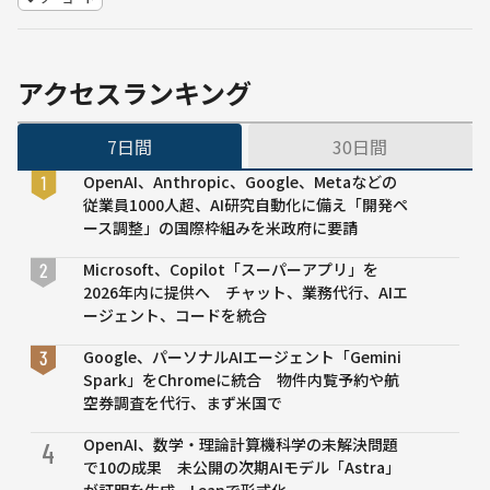
「こ
確発
れま
言は
でに
報告
ない
して
アクセスランキング
スピ
ニャ
ード
ン
7日間
30日間
感」
一歩
「最
先行
OpenAI、Anthropic、Google、Metaなどの
善手
く横
従業員1000人超、AI研究自動化に備え「開発ペ
を指
須賀
ース調整」の国際枠組みを米政府に要請
し続
市
けて
AIチ
Microsoft、Copilot「スーパーアプリ」を
い
ャッ
2026年内に提供へ チャット、業務代行、AIエ
る」
トボ
ージェント、コードを統合
AI戦
ット
略会
「ニ
Google、パーソナルAIエージェント「Gemini
議資
ャン
Spark」をChromeに統合 物件内覧予約や航
料公
ぺ
空券調査を代行、まず米国で
開
い」
OpenAI、数学・理論計算機科学の未解決問題
公開
4
で10の成果 未公開の次期AIモデル「Astra」