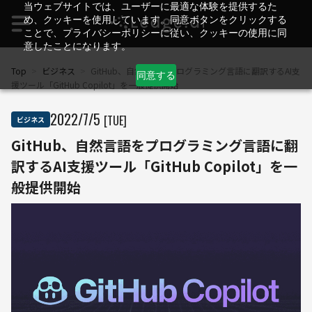
当ウェブサイトでは、ユーザーに最適な体験を提供するた
め、クッキーを使用しています。同意ボタンをクリックする
ことで、プライバシーポリシーに従い、クッキーの使用に同
意したことになります。
Top
>
ビジネス
>
GitHub、自然言語をプログラミング言語に翻訳するAI支
同意する
援ツール「GitHub Copilot」を一般提供開始
2022
/
7
/
5
[TUE]
ビジネス
GitHub、自然言語をプログラミング言語に翻
訳するAI支援ツール「GitHub Copilot」を一
般提供開始