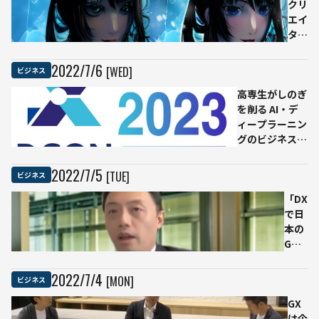
クリ
エイ
ター
が融
合し
2022
/
7
/
6
[WED]
ビジネス
た
高専生がしのぎ
2.5
を削る AI・デ
次元
ィープラーニン
イラ
グのビジネスコ
スト
ンテスト
レー
「DCON2023」
タ
2022
/
7
/
5
[TUE]
ビジネス
参加者募集を開
ー、
始
「DX
NFT
で日
プラ
本の
ット
GDP
フォ
は2
ーム
倍に
にて
2022
/
7
/
4
[MON]
ビジネス
な
作品
る」
販売
GX
松尾
開始
は企