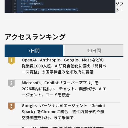
テム
ソフ
高
を共
ト、
品
同開
AIが
質
発
自然
3D
言語
ス
をプ
キ
アクセスランキング
ログ
ャ
ラミ
ン
7日間
30日間
ング
代
言語
行
OpenAI、Anthropic、Google、Metaなどの
に翻
サ
従業員1000人超、AI研究自動化に備え「開発ペ
訳す
ー
ース調整」の国際枠組みを米政府に要請
るツ
ビ
ール
ス
Microsoft、Copilot「スーパーアプリ」を
を一
を
2026年内に提供へ チャット、業務代行、AIエ
般提
提
ージェント、コードを統合
供開
供
Google、パーソナルAIエージェント「Gemini
始
開
Spark」をChromeに統合 物件内覧予約や航
始
空券調査を代行、まず米国で
メ
タ