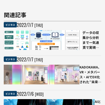
関連記事
2022
/
7
/
7
[THU]
ビジネス
データの収
集から分析
まで一気通
貫で実現。
日本企業の
ビジネスを
2022
/
7
/
7
[THU]
ビジネス
理解する
KADOKAWA、
DATAFLUCT
VR・メタバー
ならではの
ス・AIでDX化
データプラ
された”未来の
ットフォー
書店”を無料で
ムサービス
体験できるイ
とは
2022
/
7
/
6
[WED]
ビジネス
ベントを開催
AIと