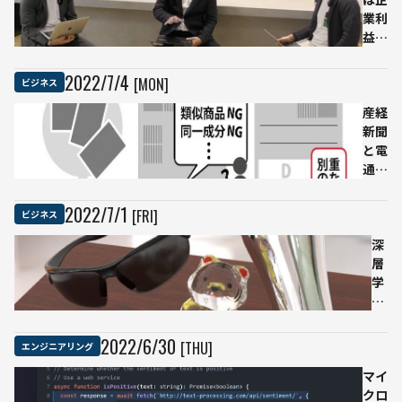
豊氏
業利
が語
益を
る、
生み
AI後
出す
2022
/
7
/
4
[MON]
ビジネス
進国
の
日本
か？
産経
が逆
もは
新聞
転す
や人
と電
る3
ごと
通グ
つの
では
ルー
ポイ
ない
プ、
2022
/
7
/
1
[FRI]
ビジネス
ント
「脱
新聞
炭
広告
深
素」
をAI
層
とIT
で紙
学
戦略
面配
習
置
を
「AI
活
2022
/
6
/
30
[THU]
エンジニアリング
割
用
付」
マイ
し
シス
クロ
た