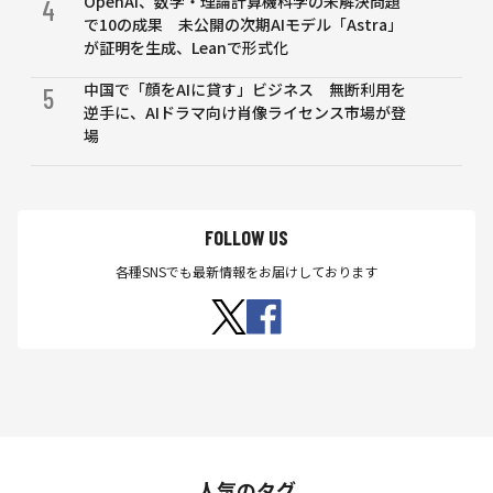
OpenAI、数学・理論計算機科学の未解決問題
4
バ
で10の成果 未公開の次期AIモデル「Astra」
ー
が証明を生成、Leanで形式化
ス
な
中国で「顔をAIに貸す」ビジネス 無断利用を
5
ど
逆手に、AIドラマ向け肖像ライセンス市場が登
で
場
す
ぐ
に
利
FOLLOW US
用
で
各種SNSでも最新情報をお届けしております
き
る
人気のタグ