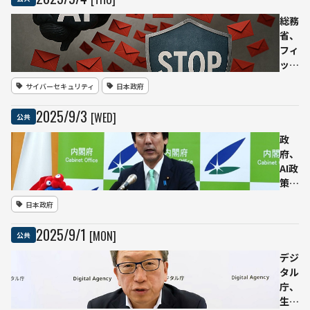
ト」を「過
度な期待」
総務
のピーク期
省、
に位置づけ
フィ
ッシ
ング
サイバーセキュリティ
日本政府
メー
ル対
2025
/
9
/
3
[WED]
公共
策強
化を
政
業界
府、
4団
AI政
体に
策の
要請
司令
日本政府
──
塔
生成
「人
2025
/
9
/
1
[MON]
公共
AI悪
工知
用に
能戦
デジ
懸
略本
タル
念、
部」
庁、
3か
を設
生成