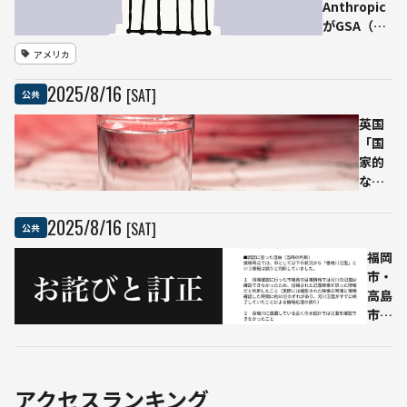
Anthropic
大・
がGSA（米
松尾
国一般調達
研、
アメリカ
局）と契約
政府
──米連邦
と連
2025
/
8
/
16
[SAT]
公共
三権に
携し
「Claude」
製造
英国
を年間1ド
業・
「国
ル、1年間
農業
家的
の限定プラ
DX
な水
ン
を後
不
押し
足」
2025
/
8
/
16
[SAT]
公共
へ対
応
福岡
──
市・
デー
高島
タセ
市長
ンタ
「虚
ーの
偽情
冷却
報」
水に
指摘
アクセスランキング