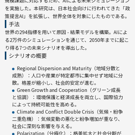
規模課題に対応するため、AIによる未来シミュレーション
を実施した。本研究は、日本社会向けに行われてきた「政
策提言AI」を拡張し、世界全体を対象にしたものである。
手法
世界の294指標を用いて原因 - 結果モデルを構築。AIによ
る2万件のシミュレーションを通じて、2050年までに起こ
り得る7つの未来シナリオを導出した。
シナリオの概要
Regional Dispersion and Maturity（地域分散と
成熟）：人口や産業が特定都市に集中せず地域に分
散。格差が縮小し、社会的安定が進む。
Green Growth and Cooperation（グリーン成長
と協調）：環境保護と経済成長を両立し、国際協力
によって持続可能性を高める。
Climate and Conflict Double Crisis（気候・紛争
二重危機）：気候変動の悪化と紛争増加が重なり、
社会に深刻な影響を与える。
Polarization（分極化）：格差拡大と社会分断が