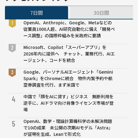
配慮
を謝
し、
罪
7日間
30日間
メー
──
ル・
香椎
OpenAI、Anthropic、Google、Metaなどの
写真
川氾
従業員1000人超、AI研究自動化に備え「開発ペ
の“デ
濫め
ース調整」の国際枠組みを米政府に要請
ータ
ぐる
断捨
SNS
Microsoft、Copilot「スーパーアプリ」を
離”を
投
2026年内に提供へ チャット、業務代行、AIエ
呼び
稿、
ージェント、コードを統合
かけ
AIフ
Google、パーソナルAIエージェント「Gemini
ェイ
Spark」をChromeに統合 物件内覧予約や航
ク警
空券調査を代行、まず米国で
戒が
誤認
中国で「顔をAIに貸す」ビジネス 無断利用を
4
の一
逆手に、AIドラマ向け肖像ライセンス市場が登
因に
場
OpenAI、数学・理論計算機科学の未解決問題
5
で10の成果 未公開の次期AIモデル「Astra」
が証明を生成、Leanで形式化