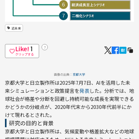
近未来
Like!
？
1
クリップする
画像の出典：
京都大学
京都大学と日立製作所は2025年7月7日、AIを活用した未
来シミュレーションと政策提言を
発表
した。分析では、地
球社会が格差や分断を回避し持続可能な成長を実現できる
かどうかの分岐点が、2020年代末から2030年代前半にか
けて現れるとされた。
研究の目的と背景
京都大学と日立製作所は、気候変動や格差拡大などの地球