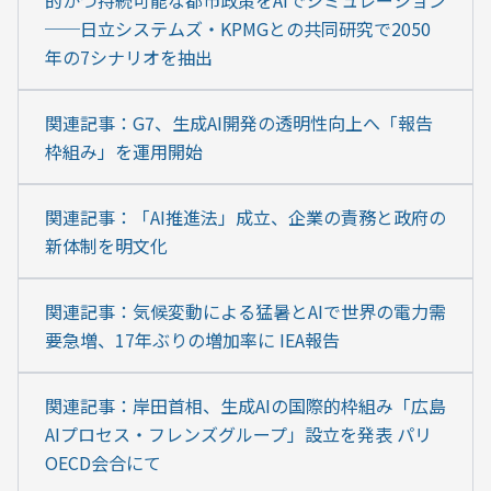
的かつ持続可能な都市政策をAIでシミュレーション
──日立システムズ・KPMGとの共同研究で2050
年の7シナリオを抽出
関連記事：G7、生成AI開発の透明性向上へ「報告
枠組み」を運用開始
関連記事：「AI推進法」成立、企業の責務と政府の
新体制を明文化
関連記事：気候変動による猛暑とAIで世界の電力需
要急増、17年ぶりの増加率に IEA報告
関連記事：岸田首相、生成AIの国際的枠組み「広島
AIプロセス・フレンズグループ」設立を発表 パリ
OECD会合にて