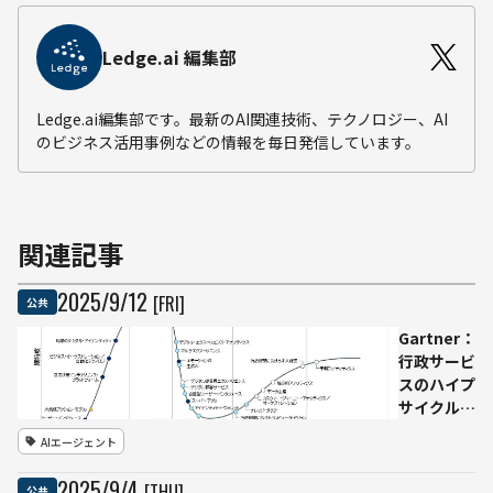
Ledge.ai 編集部
Ledge.ai編集部です。最新のAI関連技術、テクノロジー、AI
のビジネス活用事例などの情報を毎日発信しています。
関連記事
2025
/
9
/
12
[FRI]
公共
Gartner：
行政サービ
スのハイプ
サイクルで
「ソブリン
AIエージェント
AI」と「AI
エージェン
2025
/
9
/
4
[THU]
公共