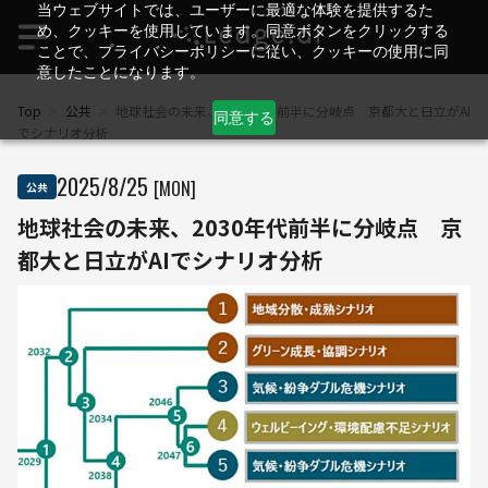
当ウェブサイトでは、ユーザーに最適な体験を提供するた
め、クッキーを使用しています。同意ボタンをクリックする
ことで、プライバシーポリシーに従い、クッキーの使用に同
意したことになります。
Top
>
公共
>
地球社会の未来、2030年代前半に分岐点 京都大と日立がAI
同意する
でシナリオ分析
2025
/
8
/
25
[MON]
公共
地球社会の未来、2030年代前半に分岐点 京
都大と日立がAIでシナリオ分析