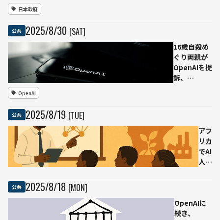
月ご
置
AI環
日本政府
とに
──
境
報告
城内
「源
2025
/
8
/
30
[SAT]
公共
義務
科学
内」
技術
の3
16歳自殺め
相が
か月
ぐり両親が
AI戦
実績
OpenAIを提
略担
を公
訴、
当に
表
ChatGPT
OpenAI
就任
──
が“自殺コー
職員
チ”に変貌し
2025
/
8
/
19
[TUE]
公共
の8
たと主張
割が
──OpenAI
アフ
利
は長時間対
リカ
用、
話では危機
でAI
1人
介入の効果
人材
平均
低下を認め
3万
70
改善を進め
人を
2025
/
8
/
18
[MON]
公共
回
る方針
育成
OpenAIに
──
続き、
東