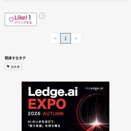
Like!
？
1
クリップする
<
1
>
関連するタグ
近未来