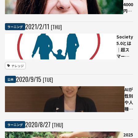
せる
4000
の被
懸念
円の
害を
を払
ベー
防
拭目
シッ
止、
2021
/
2
/
11
[THU]
ラーニング
指す
クイ
自治
Society
ンカ
体職
5.0とは
ム実
員の
｜超ス
験
業務
マート
「働
削減
社会の
かな
目指
ナレッジ
仕組
い人
す
み、解
が増
2020
/
9
/
15
[TUE]
公共
決する
え
社会問
る」
AIが
題につ
「タ
性別
いて
バコ
や人
や酒
種で
に使
差別
われ
する
2020
/
8
/
27
[THU]
ラーニング
る」
のは
は誤
2025
暴走