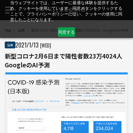
当ウェブサイトでは、ユーザーに最適な体験を提供するた
め、クッキーを使用しています。同意ボタンをクリックする
ことで、プライバシーポリシーに従い、クッキーの使用に同
意したことになります。
Top
>
公共
>
新型コロナ2月6日まで陽性者数23万4024人 GoogleのAI予測
同意する
2021
/
1
/
13
[WED]
公共
新型コロナ2月6日まで陽性者数23万4024人
GoogleのAI予測