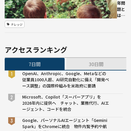
り、
年問
では
米カ
題と
ない
リフ
は｜
理由
ォル
少子
は
ナレッジ
ニア
高齢
「社
州
化が
会の
進む
歪
日本
み」
アクセスランキング
の課
にあ
題と
る
7日間
30日間
AIの
活躍
OpenAI、Anthropic、Google、Metaなどの
可能
従業員1000人超、AI研究自動化に備え「開発ペ
性
ース調整」の国際枠組みを米政府に要請
Microsoft、Copilot「スーパーアプリ」を
2026年内に提供へ チャット、業務代行、AIエ
ージェント、コードを統合
Google、パーソナルAIエージェント「Gemini
Spark」をChromeに統合 物件内覧予約や航