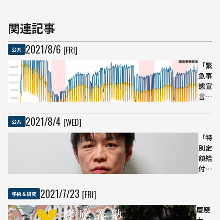
関連記事
2021
/
8
/
6
[FRI]
公共
「緊
急事
態宣
言は
2度
目以
2021
/
8
/
4
[WED]
公共
降は
さほ
「特
どの
別定
抑制
額給
効果
付金
がな
には
い」
びっ
2021
/
7
/
23
[FRI]
学術＆研究
「若
くり
慶應
者バ
し