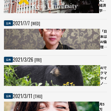
大、
ッシ
た」
経済
ング
ベー
学部
は誤
シッ
でデ
り」
クイ
ータ
人流
ンカ
2021
/
7
/
7
[WED]
公共
サイ
デー
ムで
エン
タ分
有名
「日
ス教
析で
な経
本は
育を
明ら
済学
AI倫
2022
かに
者が
理が
年度
熱く
とて
に開
なる
も弱
2021
/
3
/
26
[FRI]
公共
始
理
い」
DX
由：
東大
AIで
人材
井上
の文
クマ
の欠
智洋
系教
やイ
如が
氏イ
授が
ノシ
日本
ンタ
AI社
シを
の競
ビュ
会に
判別
2021
/
3
/
11
[THU]
公共
争力
ー
鳴ら
獣害
を低
月5
す警
や農
下さ
万
鐘
作物