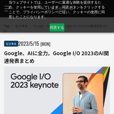
当ウェブサイトでは、ユーザーに最適な体験を提供するた
め、クッキーを使用しています。同意ボタンをクリックする
ことで、プライバシーポリシーに従い、クッキーの使用に同
意したことになります。
Top
>
ビジネス
>
Google、AIに全力。Google I/O 2023のAI関連発表まと
同意する
め
2023
/
5
/
15
[MON]
ビジネス
Google、AIに全力。Google I/O 2023のAI関
連発表まとめ