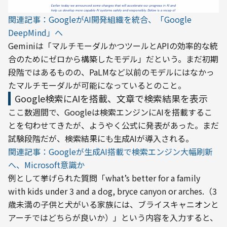
関連記事：GoogleがAI開発組織を統合、「Google 
DeepMind」へ
Geminiは「マルチモーダルかつツールとAPIの効率的な統
合のためにゼロから構築したモデル」だという。まだ初期
段階ではあるものの、PaLMなど以前のモデルにはなかっ
たマルチモーダルが可能になっているとのこと。
Google検索にAIを搭載、文章で検索結果を表示
ここ数週間で、Googleは検索エンジンにAIを搭載するこ
とを匂わせてきたが、ようやく公式に発表があった。まだ
試験段階だが、検索結果にも生成AIが導入される。
関連記事：Googleが生成AI搭載で検索エンジン大幅刷新
へ、Microsoft意識か
例として挙げられた質問「what’s better for a family 
with kids under 3 and a dog, bryce canyon or arches.（3
歳未満の子供と犬がいる家族には、ブライスキャニオンと
アーチではどちらが良いか）」という内容を入力すると、