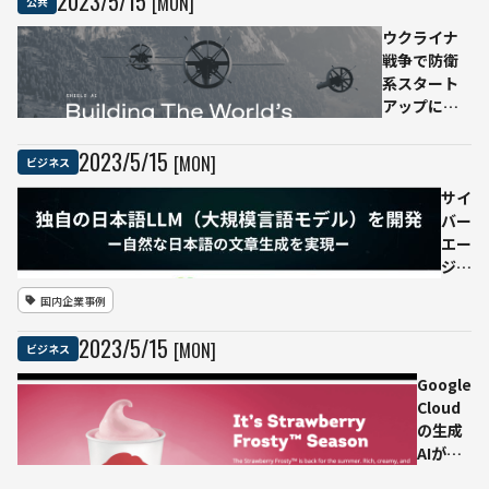
2023
/
5
/
15
[MON]
公共
発表
ウクライナ
戦争で防衛
系スタート
アップに投
資加速。ユ
ニコーン
2023
/
5
/
15
[MON]
ビジネス
「SHARPE」
にはAI活用
サイ
でも大注目
バー
エー
ジェ
ン
国内企業事例
ト、
日本
2023
/
5
/
15
[MON]
ビジネス
語特
化型
Google
の大
Cloud
規模
の生成
言語
AIがウ
モデ
ェンデ