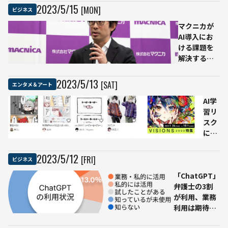
ルを
ィーズ
2023
/
5
/
15
[MON]
ビジネス
開発
のドラ
マクニカが
イブス
AI導入にお
ルーを
ける課題を
変え
解決する
る？
「AI TRY
NOW
2023
/
5
/
13
[SAT]
エンタメ＆アート
PROGRAM」
を提供開始 –
AI学
NVIDIAソフ
習リ
トウェアプ
スク
ラットフォ
にイ
ームの事前
ラス
検証が可能
トレ
2023
/
5
/
12
[FRI]
ビジネス
に
ータ
「ChatGPT」
ーが
弁護士の3割
抗
が利用、業務
議、
利用は期待と
pixiv
不安のどちら
の作