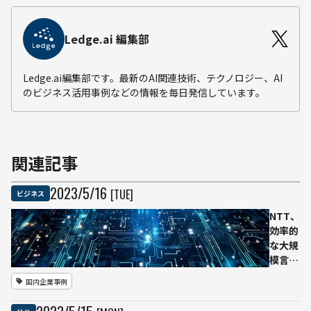
Ledge.ai 編集部
Ledge.ai編集部です。最新のAI関連技術、テクノロジー、AI
のビジネス活用事例などの情報を毎日発信しています。
関連記事
2023
/
5
/
16
[TUE]
ビジネス
NTT、
効率的
な大規
模言語
モデル
国内企業事例
の独自
開発を