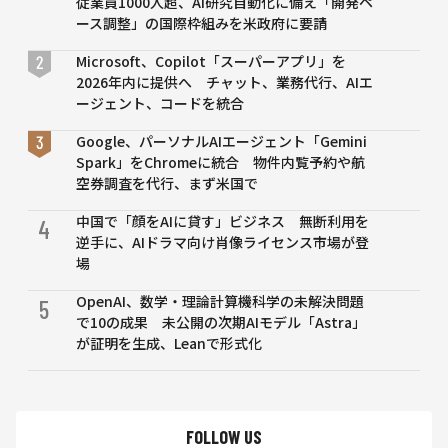
従業員1000人超、AI研究自動化に備え「開発ペ
ース調整」の国際枠組みを米政府に要請
Microsoft、Copilot「スーパーアプリ」を
2026年内に提供へ チャット、業務代行、AIエ
ージェント、コードを統合
Google、パーソナルAIエージェント「Gemini
Spark」をChromeに統合 物件内覧予約や航
空券調査を代行、まず米国で
中国で「顔をAIに貸す」ビジネス 無断利用を
4
逆手に、AIドラマ向け肖像ライセンス市場が登
場
OpenAI、数学・理論計算機科学の未解決問題
5
で10の成果 未公開の次期AIモデル「Astra」
が証明を生成、Leanで形式化
FOLLOW US