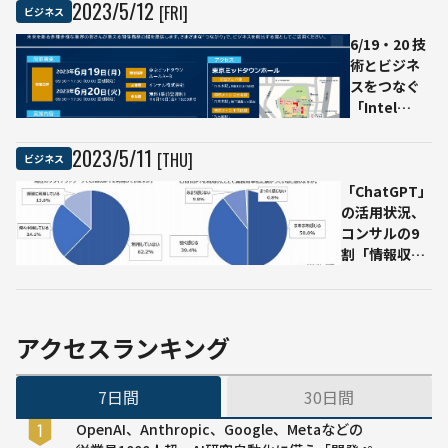
も存在
品非
2023
/
5
/
12
[FRI]
ビジネス
公
6/19・20 技
開・
術とビジネ
削除
スをつなぐ
の動
「Intel
き
Connection
2023」開催
2023
/
5
/
11
[THU]
ビジネス
「ChatGPT」
の活用状況、
コンサルの9
割「情報収
集」6割「資
料作成」
アクセスランキング
7日間
30日間
OpenAI、Anthropic、Google、Metaなどの