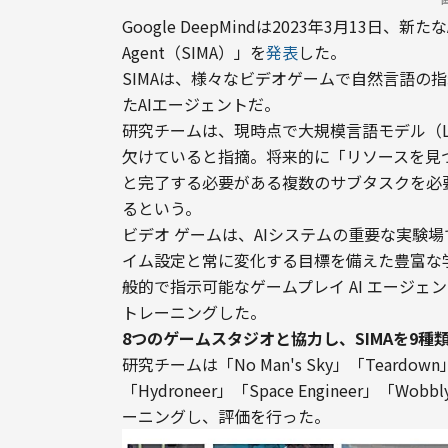
Google DeepMindは2023年3月13日、新たなAIエ
Agent（SIMA）」を
発表
した。
SIMAは、様々なビデオゲームで自然言語の
たAIエージェントだ。
研究チームは、現時点で大規模言語モデル（
欠けていると指摘。将来的に「リソースを見
と完了する必要がある複数のサブタスクを必
るという。
ビデオ ゲームは、AIシステムの重要な実験
イム設定と常に変化する目標を備えた豊富な
般的で指示可能なゲームプレイ AI エージェ
トレーニングした。
8つのゲームスタジオと協力し、SIMAを9
研究チームは「No Man's Sky」「Teardown」「V
「Hydroneer」「Space Engineer」「