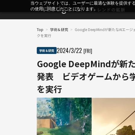
当ウェブサイトでは、ユーザーに最適な体験を提供す
の使用に同意したことになります。
Top
>
学術＆研究
>
Google DeepMindが新たな
クを実行
2024
/
3
/
22
[FRI]
学術＆研究
Google DeepMind
発表 ビデオゲームから
を実行