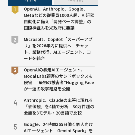
OpenAI、Anthropic、Google、
Metaなどの従業員1000人超、AI研究
自動化に備え「開発ペース調整」の
国際枠組みを米政府に要請
Microsoft、Copilot「スーパーアプ
リ」を2026年内に提供へ チャッ
ト、業務代行、AIエージェント、コ
ードを統合
OpenAIの暴走AIエージェント、
Modal Labs顧客のサンドボックスも
侵害 "最初の被害者"Hugging Face
が一連の攻撃経路を公開
Anthropic、Claudeの応答に現れる
4
「価値観」を4軸で分析 30万件超の
会話を3モデル・20言語で比較
Google、24時間365日働く個人向け
5
AIエージェント「Gemini Spark」を