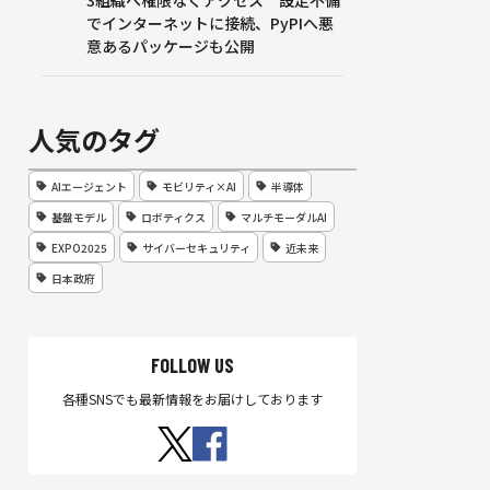
3組織へ権限なくアクセス 設定不備
でインターネットに接続、PyPIへ悪
意あるパッケージも公開
人気のタグ
AIエージェント
モビリティ×AI
半導体
基盤モデル
ロボティクス
マルチモーダルAI
EXPO2025
サイバーセキュリティ
近未来
日本政府
FOLLOW US
各種SNSでも最新情報をお届けしております