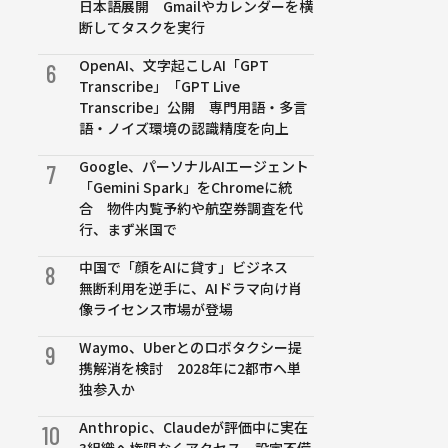
日本語展開 Gmailやカレンダーを横
断してタスクを実行
OpenAI、文字起こしAI「GPT
6
Transcribe」「GPT Live
Transcribe」公開 専門用語・多言
語・ノイズ環境の認識精度を向上
Google、パーソナルAIエージェント
7
「Gemini Spark」をChromeに統
合 物件内覧予約や航空券調査を代
行、まず米国で
中国で「顔をAIに貸す」ビジネス
8
無断利用を逆手に、AIドラマ向け肖
像ライセンス市場が登場
Waymo、Uberとのロボタクシー提
9
携解消を検討 2028年に2都市へ単
独参入か
Anthropic、Claudeが評価中に実在
10