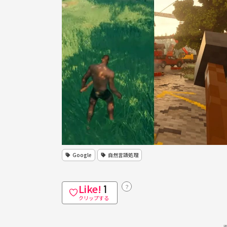
Google
自然言語処理
Like!
？
1
クリップする