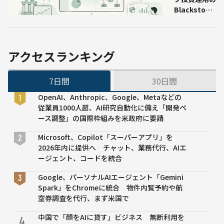
イム処理
Blackstone
などと新AIサ
ービス企業を
設立 中堅企
業のClaude
アクセスランキング
導入を支援
7日間
30日間
OpenAI、Anthropic、Google、Metaなどの
従業員1000人超、AI研究自動化に備え「開発ペ
ース調整」の国際枠組みを米政府に要請
Microsoft、Copilot「スーパーアプリ」を
2026年内に提供へ チャット、業務代行、AIエ
ージェント、コードを統合
Google、パーソナルAIエージェント「Gemini
Spark」をChromeに統合 物件内覧予約や航
空券調査を代行、まず米国で
中国で「顔をAIに貸す」ビジネス 無断利用を
4