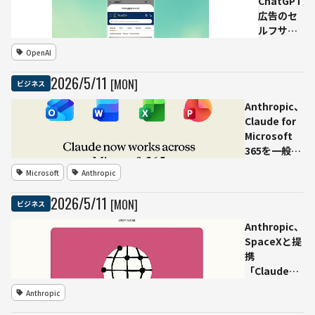
ChatGPT
広告のセ
ルフサー
ビス管理
OpenAI
ツールを
ベータ展
2026
/
5
/
11
[MON]
ビジネス
開 米広
告主が直
Anthropic、
接出稿可
Claude for
能に
Microsoft
365を一般提
供 Excel・
Microsoft
Anthropic
Word・
PowerPoint
2026
/
5
/
11
[MON]
ビジネス
で文脈を引き
継ぐAI作業支
Anthropic、
援
SpaceXと提
携
「Claude
Code」の利
Anthropic
用上限を倍