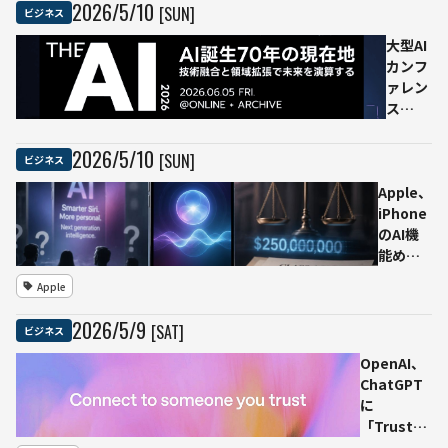
増、22万基
2026
/
5
/
10
[SUN]
ビジネス
超のNVIDIA
GPUを確保
大型AI
カンフ
ァレン
ス
「THE
AI
2026
/
5
/
10
[SUN]
ビジネス
2026」
Apple、
6月5日
iPhone
オンラ
のAI機
イン開
能めぐ
催決
る集団
定、本
Apple
訴訟で
日より
2.5億ド
参加申
2026
/
5
/
9
[SAT]
ビジネス
ル（約
込受付
390億
開始
OpenAI、
円）の
ChatGPT
和解に
に
合意
「Trusted
Siri強化
Contact」