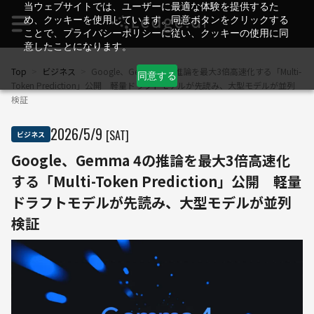
当ウェブサイトでは、ユーザーに最適な体験を提供するた
め、クッキーを使用しています。同意ボタンをクリックする
ことで、プライバシーポリシーに従い、クッキーの使用に同
意したことになります。
Top
>
ビジネス
>
Google、Gemma 4の推論を最大3倍高速化する「Multi-
同意する
Token Prediction」公開 軽量ドラフトモデルが先読み、大型モデルが並列
検証
2026
/
5
/
9
[SAT]
ビジネス
Google、Gemma 4の推論を最大3倍高速化
する「Multi-Token Prediction」公開 軽量
ドラフトモデルが先読み、大型モデルが並列
検証