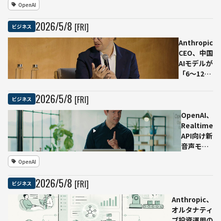
OpenAI
機能の
追加 自傷
広告が
リスクを検
2026
/
5
/
8
[FRI]
ビジネス
消費者
知した場合
を誤認
に事前登録
Anthropic
させた
した「信頼
CEO、中国
かが争
できる連絡
AIモデルが
点に
先」へ通知
「6〜12カ
月」で
Mythosに
2026
/
5
/
8
[FRI]
ビジネス
追いつく可
能性に言
OpenAI、
及 未修正
Realtime
の脆弱性へ
API向け新
の対応急ぐ
音声モデ
必要性を強
ル3種を発
OpenAI
調
表 音声
AIが推
2026
/
5
/
8
[FRI]
ビジネス
論・翻
訳・文字
Anthropic、
起こしを
オルタナティ
リアルタ
ブ投資運用の