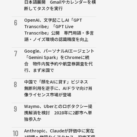
日本語展開 Gmailやカレンダーを横
断してタスクを実行
OpenAI、文字起こしAI「GPT
6
Transcribe」「GPT Live
Transcribe」公開 専門用語・多言
語・ノイズ環境の認識精度を向上
Google、パーソナルAIエージェント
7
「Gemini Spark」をChromeに統
合 物件内覧予約や航空券調査を代
行、まず米国で
中国で「顔をAIに貸す」ビジネス
8
無断利用を逆手に、AIドラマ向け肖
像ライセンス市場が登場
Waymo、Uberとのロボタクシー提
9
携解消を検討 2028年に2都市へ単
独参入か
Anthropic、Claudeが評価中に実在
10