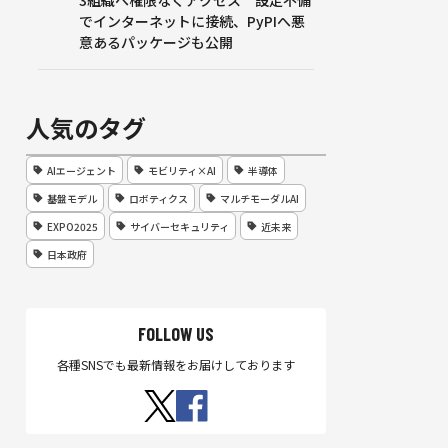
3組織へ権限なくアクセス 設定不備
でインターネットに接続、PyPIへ悪
意あるパッケージも公開
人気のタグ
AIエージェント
モビリティ×AI
半導体
基盤モデル
ロボティクス
マルチモーダルAI
EXPO2025
サイバーセキュリティ
近未来
日本政府
FOLLOW US
各種SNSでも最新情報をお届けしております