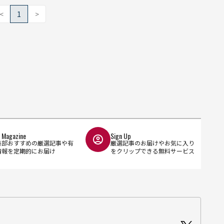
<
1
>
l Magazine
Sign Up
集部おすすめの厳選記事や有
厳選記事のお届けやお気に入り
情報を定期的にお届け
をクリップできる無料サービス