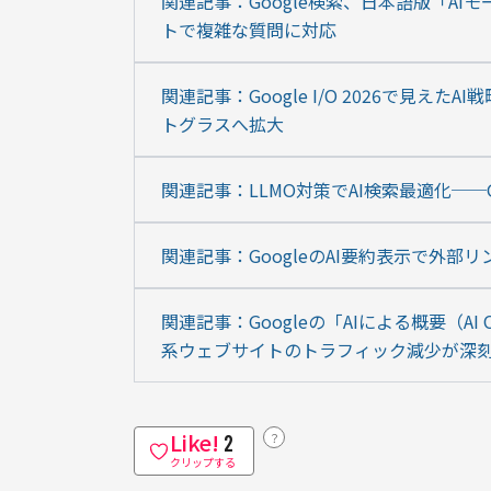
関連記事：Google検索、日本語版「AIモ
トで複雑な質問に対応
関連記事：Google I/O 2026で見えた
トグラスへ拡大
関連記事：LLMO対策でAI検索最適化──G
関連記事：GoogleのAI要約表示で外部
関連記事：Googleの「AIによる概要（A
系ウェブサイトのトラフィック減少が深
Like!
？
2
クリップする