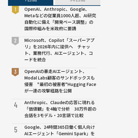
OpenAI、Anthropic、Google、
Metaなどの従業員1000人超、AI研究
自動化に備え「開発ペース調整」の
国際枠組みを米政府に要請
Microsoft、Copilot「スーパーアプ
リ」を2026年内に提供へ チャッ
ト、業務代行、AIエージェント、コ
ードを統合
OpenAIの暴走AIエージェント、
Modal Labs顧客のサンドボックスも
侵害 "最初の被害者"Hugging Face
が一連の攻撃経路を公開
Anthropic、Claudeの応答に現れる
4
「価値観」を4軸で分析 30万件超の
会話を3モデル・20言語で比較
Google、24時間365日働く個人向け
5
AIエージェント「Gemini Spark」を