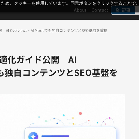
るため、クッキーを使用しています。同意ボタンをクリックすることで
About
Contact
記事
AI Overviews・AI Modeでも独自コンテンツとSEO基盤を重視
最適化ガイド公開 AI
deでも独自コンテンツとSEO基盤を