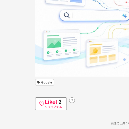
Google
Like!
？
2
クリップする
画像の出典：Cha