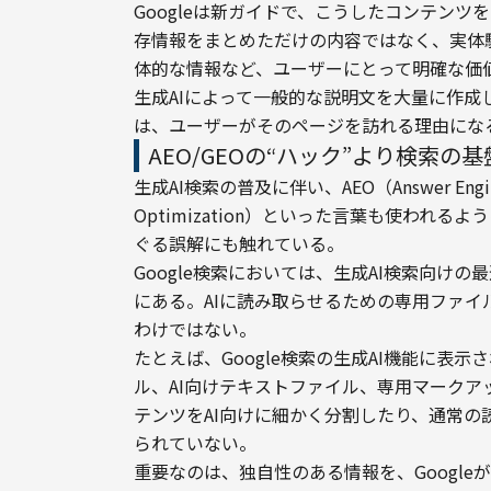
Googleは新ガイドで、こうしたコンテンツを「n
存情報をまとめただけの内容ではなく、実体
体的な情報など、ユーザーにとって明確な価
生成AIによって一般的な説明文を大量に作
は、ユーザーがそのページを訪れる理由にな
AEO/GEOの“ハック”より検索の
生成AI検索の普及に伴い、AEO（Answer Engine O
Optimization）といった言葉も使われる
ぐる誤解にも触れている。
Google検索においては、生成AI検索向け
にある。AIに読み取らせるための専用ファ
わけではない。
たとえば、Google検索の生成AI機能に表示
ル、AI向けテキストファイル、専用マークアッ
テンツをAI向けに細かく分割したり、通常
られていない。
重要なのは、独自性のある情報を、Googl