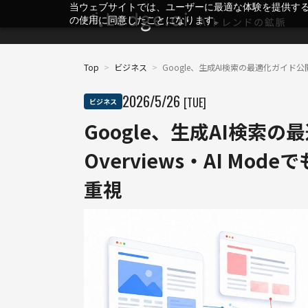
当ウェブサイトでは、ユーザーに最適な体験を提供す
の使用に同意したことになります。
Top
>
ビジネス
>
Google、生成AI検索の最適化ガイド公開 
2026
/
5
/
26
[TUE]
ビジネス
Google、生成AI検索の
Overviews・AI Mo
重視