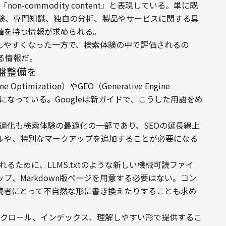
on-commodity content」と表現している。単に既
験、専門知識、独自の分析、製品やサービスに関する具
値を持つ情報が求められる。
成しやすくなった一方で、検索体験の中で評価されるの
る情報だ。
基盤整備を
ptimization）やGEO（Generative Engine 
ようになっている。Googleは新ガイドで、こうした用語をめ
の最適化も検索体験の最適化の一部であり、SEOの延長線上
イルや、特別なマークアップを追加することが必要になる
されるために、LLMS.txtのような新しい機械可読ファイ
プ、Markdown版ページを用意する必要はない。コン
の読者にとって不自然な形に書き換えたりすることも求め
eがクロール、インデックス、理解しやすい形で提供するこ