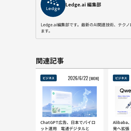
Ledge.ai 編集部
Ledge.ai編集部です。最新のAI関連技術、
ます。
関連記事
2026
/
6
/
22
[MON]
ビジネス
ビジネス
ChatGPT広告、日本でパイロ
Aliba
ット運用 電通デジタルと
発へ拡張 