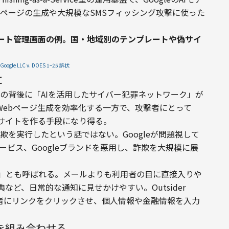
ングページの生成や大規模なSMSフィッシング攻撃に使った
ート管理画面の例。国・地域別のテンプレートや偽サイ
Google LLC v. DOES 1–25 訴状
に
MSの背後に「AIを活用したサイバー犯罪ネットワーク」が
Webページ生成を効率化する一方で、攻撃者にとって
サイトを作る手段になり得る。
詐欺を実行したという話ではない。Googleが問題視して
サービス、Googleブランドを悪用し、詐欺を大規模に展
グ」とも呼ばれる。メールよりも利用者の目に直接入りや
ど、日常的な通知に見せかけやすい。Outsider 
、受信者にリンクをクリックさせ、個人情報や金融情報を入力
置を組み合わせる