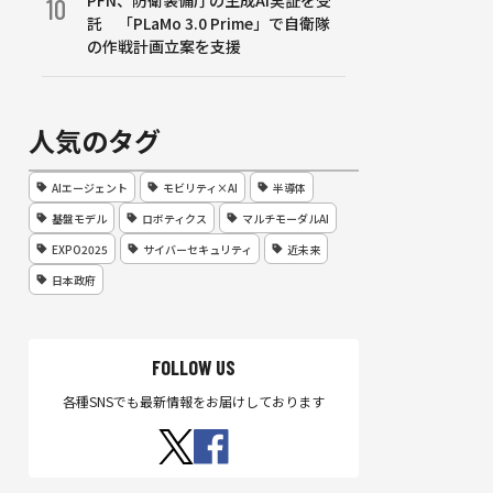
PFN、防衛装備庁の生成AI実証を受
10
託 「PLaMo 3.0 Prime」で自衛隊
の作戦計画立案を支援
人気のタグ
AIエージェント
モビリティ×AI
半導体
基盤モデル
ロボティクス
マルチモーダルAI
EXPO2025
サイバーセキュリティ
近未来
日本政府
FOLLOW US
各種SNSでも最新情報をお届けしております