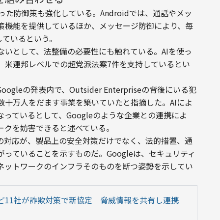
使った防御策も強化している。Androidでは、通話やメッ
策機能を提供しているほか、メッセージ防御により、毎
しているという。
ないとして、法整備の必要性にも触れている。AIを使っ
、米連邦レベルでの超党派法案7件を支持しているとい
oogleの発表内で、Outsider Enterpriseの背後にいる犯
数十万人をだます事業を築いていたと指摘した。AIによ
っているとして、Googleのような企業との連携によ
ークを妨害できると述べている。
側の対応が、製品上の安全対策だけでなく、法的措置、通
っていることを示すものだ。Googleは、セキュリティ
ネットワークのインフラそのものを断つ姿勢を示してい
nAIなど11社が詐欺対策で新協定　脅威情報を共有し連携