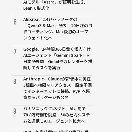
AIモデル「Astra」が証明を生成、
Leanで形式化
Alibaba、2.4兆パラメータの
6
「Qwen3.8-Max」発表 10日超の自
律コーディング、Max級初のオープ
ンウェイト化へ
Google、24時間365日働く個人向け
7
AIエージェント「Gemini Spark」を
日本語展開 Gmailやカレンダーを横
断してタスクを実行
Anthropic、Claudeが評価中に実在
8
3組織へ権限なくアクセス 設定不備
でインターネットに接続、PyPIへ悪
意あるパッケージも公開
パナソニック コネクト、AI活用で
9
78.8万時間を削減 50の社内システ
ムと連携しAIエージェント拡大へ