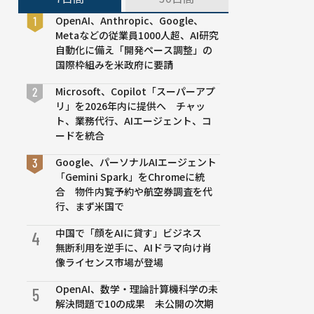
OpenAI、Anthropic、Google、
Metaなどの従業員1000人超、AI研究
自動化に備え「開発ペース調整」の
国際枠組みを米政府に要請
Microsoft、Copilot「スーパーアプ
リ」を2026年内に提供へ チャッ
ト、業務代行、AIエージェント、コ
ードを統合
Google、パーソナルAIエージェント
「Gemini Spark」をChromeに統
合 物件内覧予約や航空券調査を代
行、まず米国で
中国で「顔をAIに貸す」ビジネス
4
無断利用を逆手に、AIドラマ向け肖
像ライセンス市場が登場
OpenAI、数学・理論計算機科学の未
5
解決問題で10の成果 未公開の次期