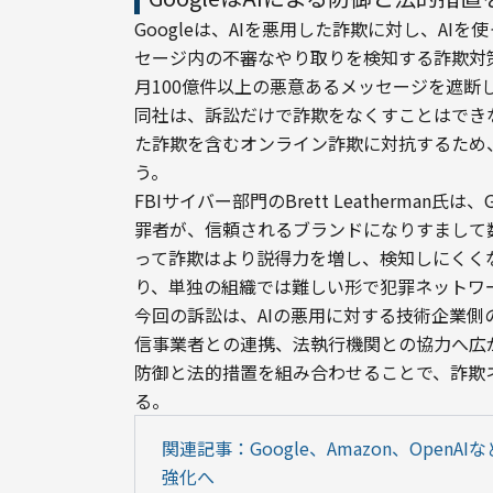
Googleは、AIを悪用した詐欺に対し、AIを
セージ内の不審なやり取りを検知する詐欺対
月100億件以上の悪意あるメッセージを遮断
同社は、訴訟だけで詐欺をなくすことはでき
た詐欺を含むオンライン詐欺に対抗するため
う。
FBIサイバー部門のBrett Leatherman氏は、G
罪者が、信頼されるブランドになりすまして
って詐欺はより説得力を増し、検知しにくくな
り、単独の組織では難しい形で犯罪ネットワ
今回の訴訟は、AIの悪用に対する技術企業
信事業者との連携、法執行機関との協力へ広が
防御と法的措置を組み合わせることで、詐欺
る。
関連記事：Google、Amazon、Ope
強化へ