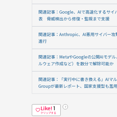
関連記事：Google、AIで高速化するサイバー攻
表　脅威検出から修復・監視まで支援
関連記事：Anthropic、AI悪用サイ
進行
関連記事：MetaやGoogleの公開AI
ルウェア作成など）を数分で解除可能か　
関連記事：「実行中に書き換える」AIマルウェアを初確
Groupが最新レポート、国家支援型も濫
Like!
？
1
クリップする