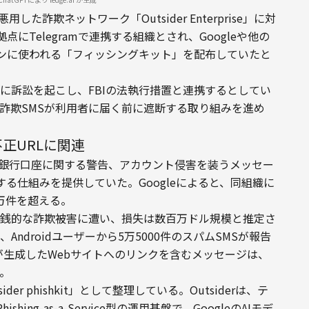
悪用した詐欺ネットワーク「Outsider Enterprise」に対
点にTelegramで連携する組織とされ、Googleや他の
ーンに使われる「フィッシングキット」を配布していたと
めに訴訟を起こし、FBIの法執行措置と連携するとしてい
も協力し、詐欺SMSが利用者に届く前に遮断する取り組みを進め
不正URLに関連
物配送通知、銀行口座に関する警告、アカウント侵害を装うメッセー
る仕組みを提供していた。Googleによると、同組織に
0万件を超える。
が金銭的な詐欺被害に遭い、損失は数百万ドル規模と推定さ
Androidユーザーから5万5000件のスパムSMSが報告
priseが生成したWebサイトへのリンクを含むメッセージは、
う。
der phishkit」として整理している。Outsiderは、テ
g-as-a-Service型の運用基盤で、GoogleのAIモデ