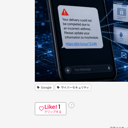
Google
サイバーセキュリティ
Like!
？
1
クリップする
画像の出典：Cha