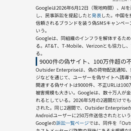
Googleは2026年6月12日（現地時間）、AIを
し、民事訴訟を提起したと
発表
した。中国を拠
信頼されるブランドを装う偽SMSキャンペ
いう。
Googleは、同組織のインフラを解体するた
る。AT&T、T-Mobile、Verizonと
る。
9000件の偽サイト、100万件超の
Outsider Enterpriseは、偽の荷
ジなどを通じて、ユーザーを偽サイトへ誘導す
関連する偽サイトは9000件、不正URLは10
被害規模も大きい。Googleは、数十万人
れるとしている。2026年5月の2週間だけでも、
された。同じ2週間で、Outsider Enter
Androidユーザーに250万件送信されたとい
Googleの
訴訟一覧ページ
では、同件を「Outsi
キストメッセージ詐欺の背後にある大規模なPhishin