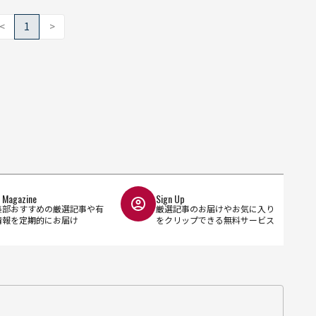
<
1
>
l Magazine
Sign Up
集部おすすめの厳選記事や有
厳選記事のお届けやお気に入り
情報を定期的にお届け
をクリップできる無料サービス