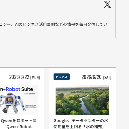
テクノロジー、AIのビジネス活用事例などの情報を毎日発信してい
2026
/
6
/
22
2026
/
6
/
20
[MON]
[SAT]
ビジネス
ba、Qwenをロボット開
Google、データセンターの水
「Qwen-Robot
使用量を上回る「水の補充」