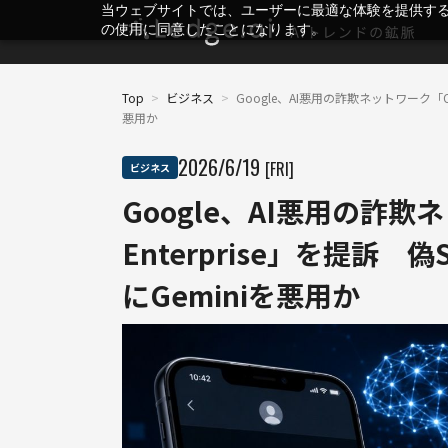
当ウェブサイトでは、ユーザーに最適な体験を提供す
の使用に同意したことになります。
Top
>
ビジネス
>
Google、AI悪用の詐欺ネットワーク「Ou
悪用か
2026
/
6
/
19
[FRI]
ビジネス
Google、AI悪用の詐欺ネ
Enterprise」を提訴
にGeminiを悪用か