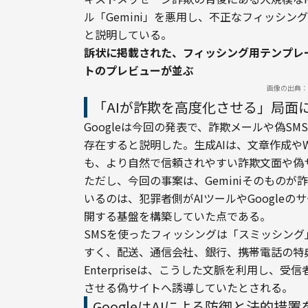
ル「Gemini」を悪用し、不正なフィッシ
と説明している。
訴状に掲載された、フィッシング用テンプレ
トのプレビューが並ぶ
画像の出典：
「AIが詐欺を高度化させる」局面
Googleは今回の発表で、詐欺メールや偽S
存在すると説明した。生成AIは、文章作成や
も、より自然で信頼されやすい詐欺文面や偽
ただし、今回の事案は、Geminiそのものが
いるのは、犯罪者側がAIツールやGoogleの
開する基盤を構築していた点である。
SMSを使ったフィッシングは「スミッシン
すく、配送、通信会社、銀行、携帯電話の特典な
Enterpriseは、こうした文脈を利用し
させる偽サイトへ誘導していたとされる。
GoogleはAIによる防御と法的措