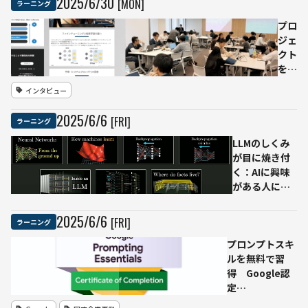
2025
/
6
/
30
[MON]
ラーニング
知る
──生
プロ
成AI活
ジェ
用の真
クト
価を引
を動
き出す
かす
インタビュー
コンテ
組織
キスト
をど
2025
/
6
/
6
[FRI]
ラーニング
エンジ
う作
ニアリ
る
LLMのしくみ
ングと
か
が目に焼き付
は何
パナ
く：AIに興味
か？
ソニ
がある人に絶
ック
対おすすめの
が進
3Blue1Brown
2025
/
6
/
6
[FRI]
ラーニング
める
新作＋日本語
AI活
プロンプトスキ
ダイジェスト
用の
ルを無料で習
動画を一気に
実装
得 Google認
チェック
体制
定
づく
「Prompting