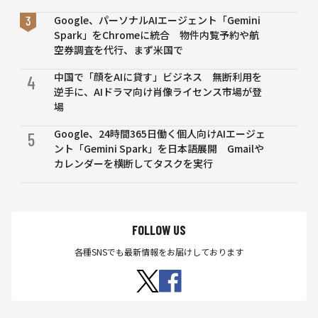
ト、
Google、パーソナルAIエージェント「Gemini
エン
Spark」をChromeに統合 物件内覧予約や航
タ
空券調査を代行、まず米国で
メ、
消費
中国で「顔をAIに貸す」ビジネス 無断利用を
4
者領
逆手に、AIドラマ向け肖像ライセンス市場が登
域で
場
の浸
透ま
Google、24時間365日働く個人向けAIエージェ
5
と
ント「Gemini Spark」を日本語展開 Gmailや
め
カレンダーを横断してタスクを実行
広が
るAI
創作
と人
FOLLOW US
との
摩擦
各種SNSでも最新情報をお届けしております