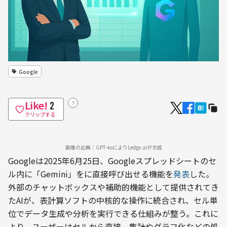
Google
Like!
？
2
クリップする
画像の出典：GPT-4oによりLedge.aiが生成
Googleは2025年6月25日、Googleスプレッドシートのセ
ル内に「Gemini」をに直接呼び出せる機能を
発表
した。
外部のチャットボックスや補助的機能として提供されてき
たAIが、表計算ソフトの中核的な操作に統合され、セル単
位でデータ生成や分析を実行できる仕組みが整う。これに
より、ユーザーはセルから直接、集計やグラフ化などの処