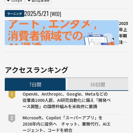
Google
国内企業事例
り
Essentials」、
日本リスキリン
2025
/
5
/
21
[WED]
ラーニング
グコンソーシア
ムが1万人に提
2025
供開始
年上
半期
注目
のAI
ニュ
ース
を丁
アクセスランキング
寧に
解説
7日間
30日間
する
無料
OpenAI、Anthropic、Google、Metaなどの
ウェ
従業員1000人超、AI研究自動化に備え「開発ペ
ビナ
ース調整」の国際枠組みを米政府に要請
ー｜
第4
Microsoft、Copilot「スーパーアプリ」を
回は
2026年内に提供へ チャット、業務代行、AIエ
アー
ージェント、コードを統合