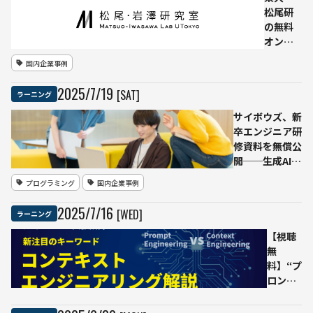
エー
松尾研
ジェ
の無料
ント
オンラ
実践
インAI
国内企業事例
入
講座、
門』
累計7.5
2025
/
7
/
19
[SAT]
ラーニング
刊行
万人突
記念
破
サイボウズ、新
ウェ
──30
卒エンジニア研
ビナ
超の講
修資料を無償公
ー｜
座
開──生成AIや
視聴
で“2040
Kubernetes、
プログラミング
国内企業事例
無料
年326万
Copilotなど実
人デジ
務直結の内容を
2025
/
7
/
16
[WED]
ラーニング
タル人
網羅
材不
【視聴
足”に挑
無
む
料】“プ
ロンプ
トの
先”を