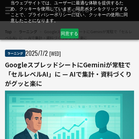
当ウェブサイトでは、ユーザーに最適な体験を提供するた
め、クッキーを使用しています。同意ボタンをクリックする
ことで、プライバシーポリシーに従い、クッキーの使用に同
意したことになります。
Top
>
ラーニング
>
GoogleスプレッドシートにGeminiが常駐で「セルレ
同意する
ベルAI」に — AIで集計・資料づくりがグッと楽に
2025
/
7
/
2
[WED]
ラーニング
GoogleスプレッドシートにGeminiが常駐で
「セルレベルAI」に — AIで集計・資料づくり
がグッと楽に