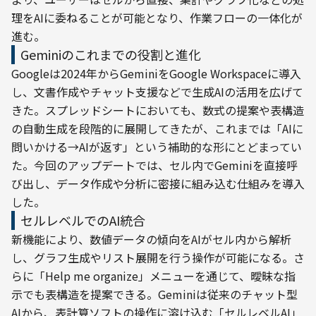
理をAIに委ねることが可能となり、作業フローの一体化が
進む。
Geminiのこれまでの役割と進化
Googleは2024年からGeminiをGoogle Workspaceに導入
し、文書作成やチャット支援などで生成AIの活用を広げて
きた。スプレッドシートにおいても、数式の提案や表構造
の自動生成を段階的に展開してきたが、これまでは「AIに
問いかける→AIが返す」という補助的な形にとどまってい
た。今回のアップデートでは、セル内でGeminiを直接呼
び出し、データ作成や分析に密接に組み込む仕組みを導入
した。
セルレベルでのAI統合
新機能により、数値データの傾向をAIがセル内から解析
し、グラフ生成やリスト展開を行う操作が可能になる。さ
らに「Help me organize」メニューを通じて、曖昧な指
示でも表構造を提案できる。Geminiは従来のチャット型
AIから、表計算ソフトの操作に溶け込む「セルレベルAI」