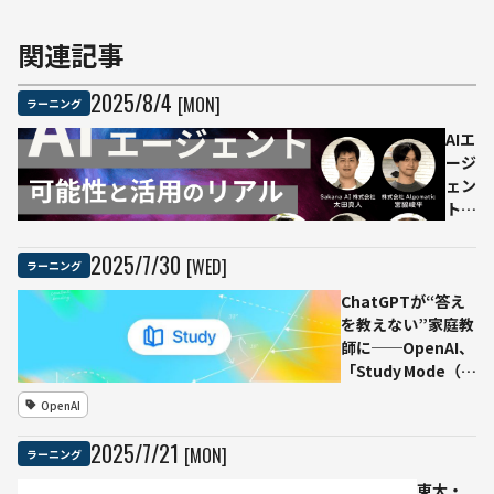
関連記事
2025
/
8
/
4
[MON]
ラーニング
AIエ
ージ
ェン
トの
可能
性と
2025
/
7
/
30
[WED]
ラーニング
活用
ChatGPTが“答え
のリ
を教えない”家庭教
ア
師に──OpenAI、
ル
「Study Mode（学
『現
習モード）」実装
場で
OpenAI
で思考力を鍛える
活用
する
2025
/
7
/
21
[MON]
ラーニング
ため
のAI
東大・