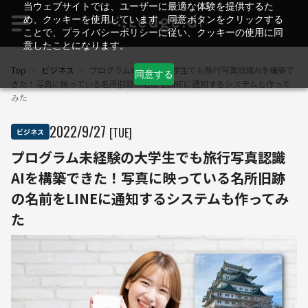
当ウェブサイトでは、ユーザーに最適な体験を提供するた
め、クッキーを使用しています。同意ボタンをクリックする
ことで、プライバシーポリシーに従い、クッキーの使用に同
意したことになります。
Top
>
ビジネス
>
プログラム未経験の大学生でも旅行写真認識AIを構築で
同意する
きた！写真に映っている名所旧跡の名前をLINEに通知するシステムも作って
みた
2022
/
9
/
27
[TUE]
ビジネス
プログラム未経験の大学生でも旅行写真認識
AIを構築できた！写真に映っている名所旧跡
の名前をLINEに通知するシステムも作ってみ
た