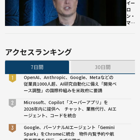
イー
で
業
ロ
変
他
ン・
換
社
マス
す
を
ク氏
る
ラ
「長
無
イ
期的
料
バ
には
ア
ル
アクセスランキング
ベー
プ
視
シッ
リ、
せ
7日間
30日間
クイ
開
ず
ンカ
発
に
OpenAI、Anthropic、Google、Metaなどの
ムが
者
協
従業員1000人超、AI研究自動化に備え「開発ペ
必
は
力
ース調整」の国際枠組みを米政府に要請
要」
タ
関
人間
イ
係
Microsoft、Copilot「スーパーアプリ」を
型ロ
出
を
2026年内に提供へ チャット、業務代行、AIエ
ボッ
身
結
ージェント、コードを統合
ト開
の
ぶ
Google、パーソナルAIエージェント「Gemini
発に
研
理
Spark」をChromeに統合 物件内覧予約や航
意欲
究
由