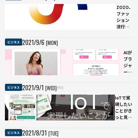
データ
ZOZO、
サイエ
ファッ
ンス
ション
科」
流行の
2022年
大規模
4月に開
データ
設
2021
/
9
/
6
[MON]
ビジネス
セット
Python
GitHub
でデー
AIが
上に無
タ分析
ブラ
償公
を学ぶ
ジャ
開、ア
演習な
ーを
イテム
ど
選ん
数は
でく
2021
/
9
/
1
[WED]
ビジネス
[AD]
1500万
れる
IoTで実
件以上
Web
現したい
サイ
ことがき
ト公
っと見つ
開
かる
「Gravio
2021
/
8
/
31
[TUE]
ビジネス
導入事例