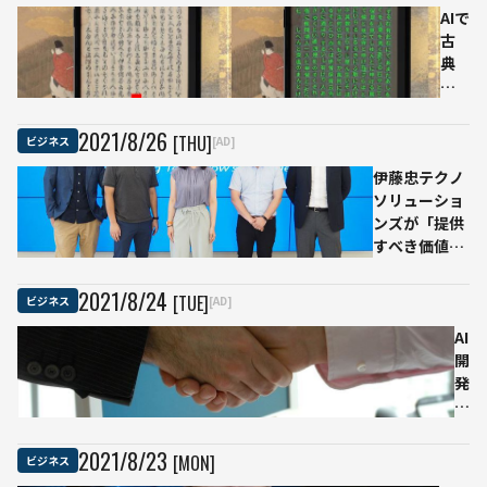
集」
AIで
古
典
の
く
ず
2021
/
8
/
26
[THU]
ビジネス
[AD]
し
伊藤忠テクノ
字
ソリューショ
を
ンズが「提供
現
すべき価値と
代
してふさわし
の
い」と語る
文
2021
/
8
/
24
[TUE]
ビジネス
[AD]
AI・IoTを簡
字
単に実装す
に1
AI
る“Gravio”と
枚
開
は
あ
発
た
企
り
業
数
が
2021
/
8
/
23
[MON]
ビジネス
秒
同