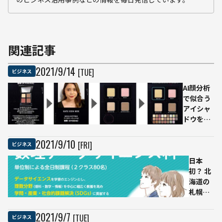
関連記事
2021
/
9
/
14
[TUE]
ビジネス
AI顔分析
で似合う
アイシャ
ドウを提
案してパ
レット作
2021
/
9
/
10
[FRI]
ビジネス
成 カネボ
ウ
日本
「KATE」
初？ 北
が開始
海道の
札幌市
立高校
「数理
2021
/
9
/
7
[TUE]
ビジネス