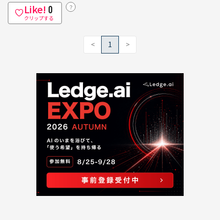
Like!
？
0
クリップする
<
1
>