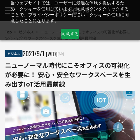
当ウェブサイトでは、ユーザーに最適な体験を提供するた
め、クッキーを使用しています。同意ボタンをクリックする
ことで、プライバシーポリシーに従い、クッキーの使用に同
意したことになります。
Top
>
ビジネス
>
ニューノーマル時代にこそオフィスの可視化が必要に！
同意する
安心・安全なワークスペースを生み出すIoT活用最前線
2021
/
9
/
1
[WED]
ビジネス
[AD]
ニューノーマル時代にこそオフィスの可視化
が必要に！ 安心・安全なワークスペースを生
み出すIoT活用最前線