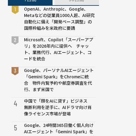
OpenAI、Anthropic、Google、
Metaなどの従業員1000人超、AI研究
自動化に備え「開発ペース調整」の
国際枠組みを米政府に要請
Microsoft、Copilot「スーパーアプ
リ」を2026年内に提供へ チャッ
ト、業務代行、AIエージェント、コ
ードを統合
Google、パーソナルAIエージェント
「Gemini Spark」をChromeに統
合 物件内覧予約や航空券調査を代
行、まず米国で
中国で「顔をAIに貸す」ビジネス
4
無断利用を逆手に、AIドラマ向け肖
像ライセンス市場が登場
Google、24時間365日働く個人向け
5
AIエージェント「Gemini Spark」を