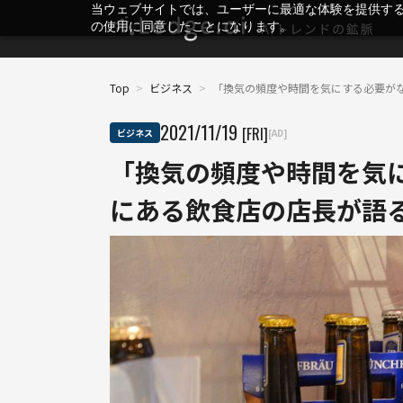
当ウェブサイトでは、ユーザーに最適な体験を提供す
の使用に同意したことになります。
Top
>
ビジネス
>
「換気の頻度や時間を気にする必要が
2021
/
11
/
19
[FRI]
ビジネス
[AD]
「換気の頻度や時間を気
にある飲食店の店長が語