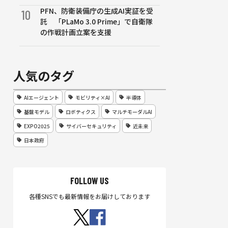
PFN、防衛装備庁の生成AI実証を受
10
託 「PLaMo 3.0 Prime」で自衛隊
の作戦計画立案を支援
人気のタグ
AIエージェント
モビリティ×AI
半導体
基盤モデル
ロボティクス
マルチモーダルAI
EXPO2025
サイバーセキュリティ
近未来
日本政府
FOLLOW US
各種SNSでも最新情報をお届けしております