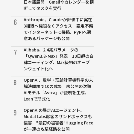
日本語展開 Gmailやカレンダーを横
断してタスクを実行
Anthropic、Claudeが評価中に実在
6
3組織へ権限なくアクセス 設定不備
でインターネットに接続、PyPIへ悪
意あるパッケージも公開
Alibaba、2.4兆パラメータの
7
「Qwen3.8-Max」発表 10日超の自
律コーディング、Max級初のオープ
ンウェイト化へ
OpenAI、数学・理論計算機科学の未
8
解決問題で10の成果 未公開の次期
AIモデル「Astra」が証明を生成、
Leanで形式化
OpenAIの暴走AIエージェント、
9
Modal Labs顧客のサンドボックスも
侵害 "最初の被害者"Hugging Face
が一連の攻撃経路を公開