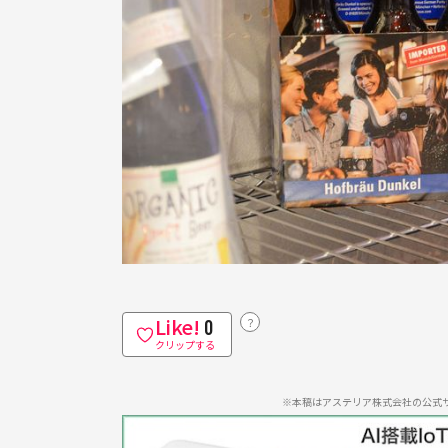
Like!
？
0
クリップする
※本稿はアステリア株式会社の公式