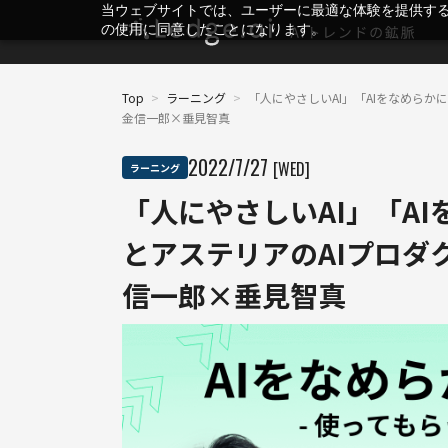
当ウェブサイトでは、ユーザーに最適な体験を提供す
の使用に同意したことになります。
Top
>
ラーニング
>
「人にやさしいAI」「AIをなめらか
金信一郎×垂見智真
2022
/
7
/
27
[WED]
ラーニング
「人にやさしいAI」「AI
とアステリアのAIプロダ
信一郎×垂見智真