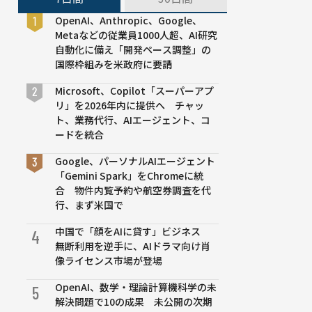
OpenAI、Anthropic、Google、
Metaなどの従業員1000人超、AI研究
自動化に備え「開発ペース調整」の
国際枠組みを米政府に要請
Microsoft、Copilot「スーパーアプ
リ」を2026年内に提供へ チャッ
ト、業務代行、AIエージェント、コ
ードを統合
Google、パーソナルAIエージェント
「Gemini Spark」をChromeに統
合 物件内覧予約や航空券調査を代
行、まず米国で
中国で「顔をAIに貸す」ビジネス
4
無断利用を逆手に、AIドラマ向け肖
像ライセンス市場が登場
OpenAI、数学・理論計算機科学の未
5
解決問題で10の成果 未公開の次期