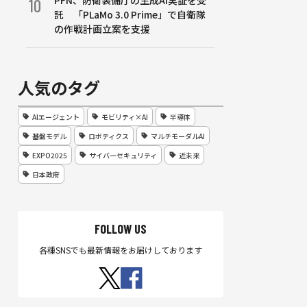
PFN、防衛装備庁の生成AI実証を受
10
託 「PLaMo 3.0 Prime」で自衛隊
の作戦計画立案を支援
人気のタグ
AIエージェント
モビリティ×AI
半導体
基盤モデル
ロボティクス
マルチモーダルAI
EXPO2025
サイバーセキュリティ
近未来
日本政府
FOLLOW US
各種SNSでも最新情報をお届けしております