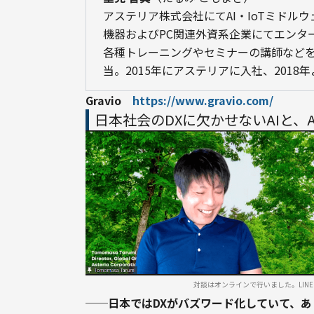
アステリア株式会社にてAI・IoTミドルウ
機器およびPC関連外資系企業にてエンタ
各種トレーニングやセミナーの講師など
当。2015年にアステリアに入社、2018
Gravio　
https://www.gravio.com/
日本社会のDXに欠かせないAIと、
対談はオンラインで行いました。LIN
──日本ではDXがバズワード化していて、あ