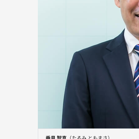
垂見 智真
（たるみ ともまさ）
