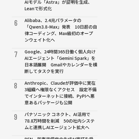
AIモデル「Astra」が証明を生成、
Leanで形式化
Alibaba、2.4兆パラメータの
6
「Qwen3.8-Max」発表 10日超の自
律コーディング、Max級初のオープ
ンウェイト化へ
Google、24時間365日働く個人向け
7
AIエージェント「Gemini Spark」を
日本語展開 Gmailやカレンダーを横
断してタスクを実行
Anthropic、Claudeが評価中に実在
8
3組織へ権限なくアクセス 設定不備
でインターネットに接続、PyPIへ悪
意あるパッケージも公開
パナソニック コネクト、AI活用で
9
78.8万時間を削減 50の社内システ
ムと連携しAIエージェント拡大へ