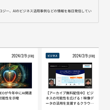
テクノロジー、AIのビジネス活用事例などの情報を毎日発信してい
2024
/
2
/
9
2024
/
2
/
9
[FRI]
[FRI]
ビジネス
のCEOが今年中にAI関連
【アーカイブ無料配信中】ビジ
可能性を示唆
ネスの可能性を広げる！映像デ
ータの活用を支援するクラウド
サービス『Cameleo』