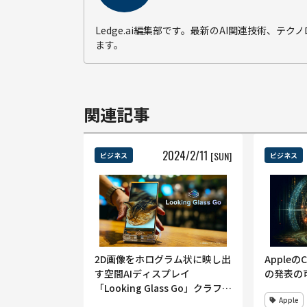
Ledge.ai編集部です。最新のAI関連技術、
ます。
関連記事
2024
/
2
/
11
[SUN]
ビジネス
ビジネス
2D画像をホログラム状に映し出
Apple
す空間AIディスプレイ
の発表の
「Looking Glass Go」クラファ
Apple
ンで6100万円越え