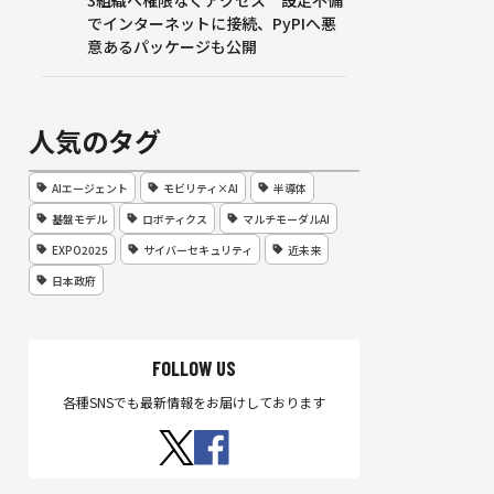
3組織へ権限なくアクセス 設定不備
でインターネットに接続、PyPIへ悪
意あるパッケージも公開
人気のタグ
AIエージェント
モビリティ×AI
半導体
基盤モデル
ロボティクス
マルチモーダルAI
EXPO2025
サイバーセキュリティ
近未来
日本政府
FOLLOW US
各種SNSでも最新情報をお届けしております