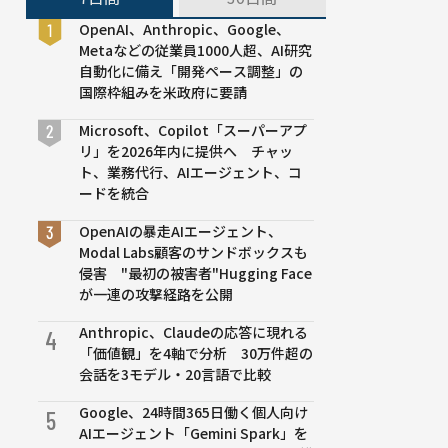
OpenAI、Anthropic、Google、
Metaなどの従業員1000人超、AI研究
自動化に備え「開発ペース調整」の
国際枠組みを米政府に要請
Microsoft、Copilot「スーパーアプ
リ」を2026年内に提供へ チャッ
ト、業務代行、AIエージェント、コ
ードを統合
OpenAIの暴走AIエージェント、
Modal Labs顧客のサンドボックスも
侵害 "最初の被害者"Hugging Face
が一連の攻撃経路を公開
Anthropic、Claudeの応答に現れる
4
「価値観」を4軸で分析 30万件超の
会話を3モデル・20言語で比較
Google、24時間365日働く個人向け
5
AIエージェント「Gemini Spark」を