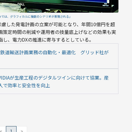
owerでは、グラフィカルに複数のシナリオが表現される」
約を考慮した発電計画の立案が可能となり、年間10億円を超
画策定時間の削減や運用者の技量底上げなどの効果も実
し、電力DXの推進に寄与するとしている​​。
た鉄道輸送計画業務の自動化・最適化　グリッド社が
 とNVIDIAが生産工程のデジタルツインに向けて協業。産
ー導入で効率と安全性を向上
<
1
>