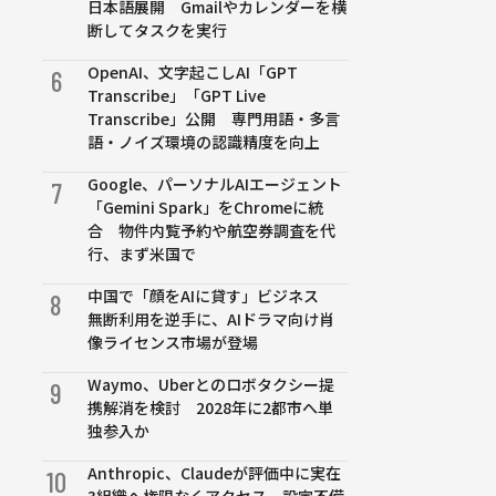
日本語展開 Gmailやカレンダーを横
断してタスクを実行
OpenAI、文字起こしAI「GPT
6
Transcribe」「GPT Live
Transcribe」公開 専門用語・多言
語・ノイズ環境の認識精度を向上
Google、パーソナルAIエージェント
7
「Gemini Spark」をChromeに統
合 物件内覧予約や航空券調査を代
行、まず米国で
中国で「顔をAIに貸す」ビジネス
8
無断利用を逆手に、AIドラマ向け肖
像ライセンス市場が登場
Waymo、Uberとのロボタクシー提
9
携解消を検討 2028年に2都市へ単
独参入か
Anthropic、Claudeが評価中に実在
10