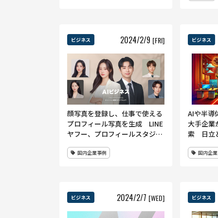
2024
/
2
/
9
[FRI]
ビジネス
ビジネス
顔写真を登録し、仕事で使える
AIや半
プロフィール写真を生成 LINE
大手企業
ヤフー、プロフィールスタジオ
索 日立
「AIビジネス」機能発表
相互に社
国内企業事例
国内企業
2024
/
2
/
7
[WED]
ビジネス
ビジネス