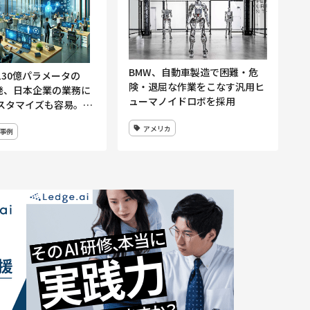
BMW、自動車製造で困難・危
130億パラメータの
険・退屈な作業をこなす汎用ヒ
開発、日本企業の業務に
ューマノイドロボを採用
スタマイズも容易。AI
ジネス共創拠点もリニ
アメリカ
事例