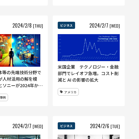
2024
/
2
/
8
2024
/
2
/
7
[THU]
[WED]
ビジネス
米国企業 テクノロジー・金融
導体等の先端技術分野で
部門でレイオフ急増。コスト削
が人材活用の解を模
減と AI の影響の拡大
とソニーが2024年から
員の副業を受け入れへ
アメリカ
事例
2024
/
2
/
7
2024
/
2
/
6
[WED]
[TUE]
ビジネス