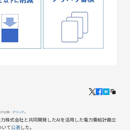
像の出典：
グリッド」
国電力株式会社と共同開発したAIを活用した電力需給計画立
ついて
公表
した。