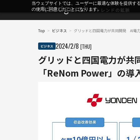
当ウェブサイトでは、ユーザーに最適な体験を提供す
の使用に同意したことになります。
Top
>
ビジネス
>
グリッドと四国電力が共同開発 AI電力
2024
/
2
/
8
[THU]
ビジネス
グリッドと四国電力が共同
「ReNom Power」