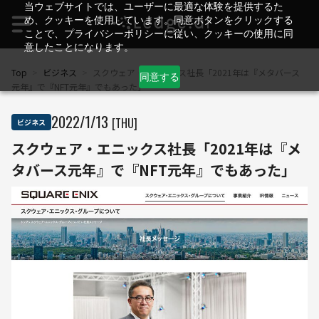
当ウェブサイトでは、ユーザーに最適な体験を提供するた
め、クッキーを使用しています。同意ボタンをクリックする
ことで、プライバシーポリシーに従い、クッキーの使用に同
意したことになります。
Top
>
ビジネス
>
スクウェア・エニックス社長「2021年は『メタバース
同意する
元年』で『NFT元年』でもあった」
2022
/
1
/
13
[THU]
ビジネス
スクウェア・エニックス社長「2021年は『メ
タバース元年』で『NFT元年』でもあった」