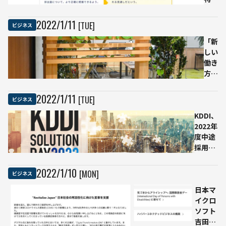
の自
位
動要
を
2022
/
1
/
11
[TUE]
ビジネス
約AI
予
を公
「新
測
開、
しい
早
日本
働き
期
テレ
方」
に
ビや
のリ
水
ドコ
ファ
害
2022
/
1
/
11
[TUE]
ビジネス
モが
レン
リ
KDDI、
共同
ス〜
ス
2022年
開発
アス
ク
度中途
テリ
を
採用を
アの
把
過去最
新オ
握
大400
フィ
2022
/
1
/
10
[MON]
ビジネス
名に 昨
スに
年度比
日本マ
おけ
2倍に
イクロ
るAI
増加
ソフト
と
吉田社
IoT