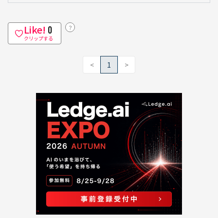
Like!
？
0
クリップする
<
1
>