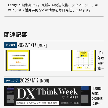
Ledge.ai編集部です。最新のAI関連技術、テクノロジー、AI
のビジネス活用事例などの情報を毎日発信しています。
関連記事
2022
/
1
/
17
[MON]
ビジネス
「3
年以
内に
糖尿
病に
なる
2022
/
1
/
17
[MON]
ラーニング
可能
【期間
性」
限定】
をAI
DX推進
で算
に役立
出