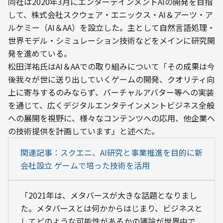
同社は2020年3月にエンターテインメントAIの開発を目指
して、株式会社スクウェア・エニックス・AI＆アーツ・ア
ルケミー（AI＆AA）を設立した。主として自然言語処理・
世界モデル・シミュレーション技術などをメインに研究開
発を進めている。
松田洋祐氏はAI＆AAでの取り組みについて「その成果は今
後我々が世に送り出していくゲームの開発、クオリティ向
上に寄与するのみならず、バーチャルアバター等への実装
を通じて、広くデジタルエンタテインメントビジネス全般
への展開を視野に、様々なコンテンツへの応用、他企業へ
の技術提供を計画しています」と述べた。
関連記事：スクエニ、AI研究と事業推進を目的に新
会社設立 ゲームで培った技術を活用
「2021年は、メタバースが大きな話題となりまし
た。メタバースとは何かからはじまり、ビジネスと
してどのような可能性があるかの議論が世界中で