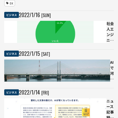
つウェ
約6
DX
ビナー
年分
が完全
の健
2022
/
1
/
16
[SUN]
ビジネス
無料公
康診
開！新
査デ
社会
オンラ
ータ
人エ
インイ
など
ンジ
ベント
活用
ニア
「DX
で
の約
Think
9
2022
/
1
/
15
[SAT]
ビジネス
Week」
割、
を1月17
新卒
AI
日〜31
就活
で
日に開
時は
河
催
エン
川
ジニ
の
アに
1
2022
/
1
/
14
[FRI]
ビジネス
詳し
週
い人
ニュ
間
に相
ース
後
談で
記事
の
きず
特化
水