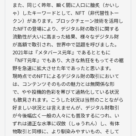
また、同じく昨年、瞬く間に人口に膾炙（かいし
ゃ）したキーワードとして、NFT（非代替性トー
クン）があります。ブロックチェーン技術を活用し
たNFTの登場により、デジタル財の取引に関する
流動性が大いに高まった結果、様々なデジタル財
が高額で取引され、世界中で話題を呼びました。
2021年は『メタバース元年』であるとともに
『NFT元年』でもあり、大きな熱狂をもってその裾
野を急速に拡大させた年であったと思います。
現時点でのNFTによるデジタル財の取引において
は、コンテンツそのものの魅力とは無関係な形
で、やや投機的色彩を帯びて過熱化している状況
も散見されます。こうした状況は当然のことながら
好ましい状況とは言えませんが、デジタル財取引
が今後幅広く一般の人々にも普及するにつれ、い
ずれは適正な水準に収斂（しゅうれん）し、有体
物取引と同様に、より馴染みやすいもの、そして