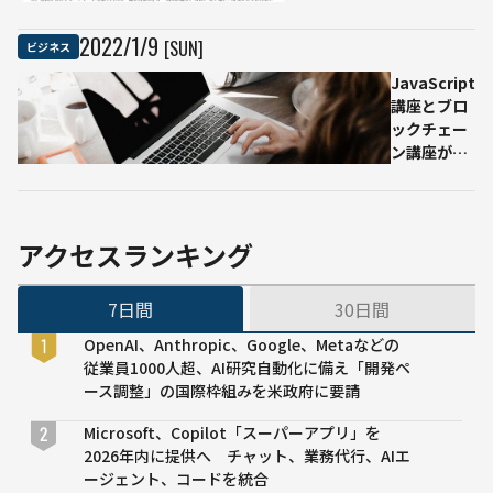
長
の活
「2022
用を
2022
/
1
/
9
[SUN]
ビジネス
年は日
潜入
JavaScript
本の変
レポ
講座とブロ
革を次
ート
ックチェー
の段階
ン講座が無
に引き
料に：人工
上げた
知能ニュー
い」
スまとめ10
選
アクセスランキング
7日間
30日間
OpenAI、Anthropic、Google、Metaなどの
従業員1000人超、AI研究自動化に備え「開発ペ
ース調整」の国際枠組みを米政府に要請
Microsoft、Copilot「スーパーアプリ」を
2026年内に提供へ チャット、業務代行、AIエ
ージェント、コードを統合