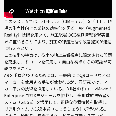
このシステムでは、3Dモデル（CIMモデル）を活用し、現
場の生産性向上と業務の効率化を図る。AR（Augmented 
Reality）技術を用いて、施工現場のCG視覚情報を現実世
界に重ねることにより、施工の課題把握や改善提案が迅速
に行えるという。
この技術の特徴は、従来の地上主観視点に限定された問題
を克服し、ドローンを使用して自由な視点からの確認が可
能であること。
ARを重ね合わせるためには、一般的にはQRコードなどの
マーカーを使用する手法が使われるが、同研究では、マー
カー不要の技術を採用している。DJI社のドローンMavic 3 
EnterpriseにRTKモジュールを搭載し、全地球航法衛星シ
ステム（GNSS）を活用して、正確な位置情報を取得し、
リアルタイムでのAR重畳（ちょうじょう）が行われる。
さらに、操縦者は装着するヘッドアップディスプレイ