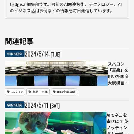
Ledge.ai編集部です。最新のAI関連技術、テクノロジー、AI
のビジネス活用事例などの情報を毎日発信しています。
関連記事
2024
/
5
/
14
[TUE]
学術＆研究
スパコン
「富岳」を
用いた国産
大規模言語
モデル
スパコン
基盤モデル
国内企業事例
「Fugaku-
LLM」を公
2024
/
5
/
11
[SAT]
学術＆研究
開--東工
大・富士通
AIでネコを
など
幸せに？ 英
ノッティン
ガム大学の