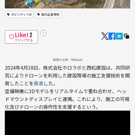
モビリティ×AI
国内企業事例
Like!
？
2
クリップする
画像の出典：
HoloLab
2024年4月18日、株式会社ホロラボと西松建設は、共同研
究によりドローンを利用した建設現場の施工支援技術を開
発したことを
発表
した。
空撮映像に3Dモデルをリアルタイムで重ね合わせ、ヘッ
ドマウントディスプレイと連携。これにより、施工の可視
化及びドローンの操作性を支援するという。