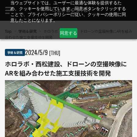
当ウェブサイトでは、ユーザーに最適な体験を提供するた
め、クッキーを使用しています。同意ボタンをクリックする
ことで、プライバシーポリシーに従い、クッキーの使用に同
意したことになります。
Top
>
学術＆研究
>
ホロラボ・西松建設、ドローンの空撮映像にARを組み
同意する
合わせた施工支援技術を開発
2024
/
5
/
9
[THU]
学術＆研究
ホロラボ・西松建設、ドローンの空撮映像に
ARを組み合わせた施工支援技術を開発