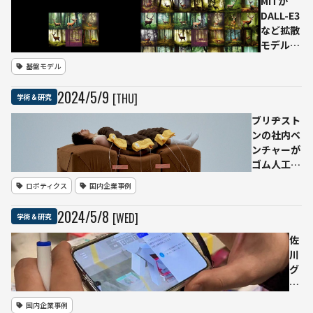
MITが
から実世界へ
DALL-E3
の移行にかか
など拡散
る煩雑なプロ
モデルの
セスを大幅に
処理性能
基盤モデル
削減
を30倍に
する研究
2024
/
5
/
9
[THU]
学術＆研究
を発表
分布マッ
ブリヂスト
チング蒸
ンの社内ベ
留
ンチャーが
（DMD）
ゴム人工筋
で品質も
肉によるや
ロボティクス
国内企業事例
担保
わらかいロ
ボット
2024
/
5
/
8
[WED]
学術＆研究
「Morph」
の体験コー
佐
ナーを設
川
置 5/17か
グ
ら
ロ
ー
国内企業事例
バ