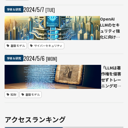
ル
2024
/
5
/
7
[TUE]
学術＆研究
ロ
ジ
OpenAI
ス
LLMのセキ
テ
ュリティ強
ィ
化に向けた
ク
新たなフレ
基盤モデル
サイバーセキュリティ
ス
ームワーク
が
「The
2024
/
5
/
6
[MON]
学術＆研究
エ
Instruction
ピ
Hierarchy」
「LLMは著
ソ
を発表
作権を侵害
テ
せずトレー
ッ
ニング可
ク
能」仏AIス
知財
基盤モデル
と
タートアッ
共
プ主導プロ
同
ジェクト
開
「Common
アクセスランキング
発
Corpus」公
の
開