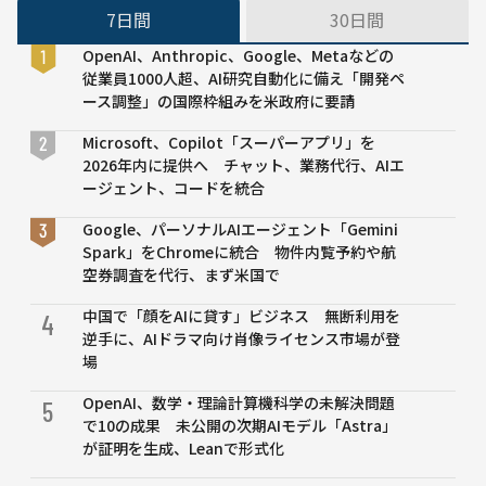
AR
7日間
30日間
技
OpenAI、Anthropic、Google、Metaなどの
術
従業員1000人超、AI研究自動化に備え「開発ペ
を
ース調整」の国際枠組みを米政府に要請
活
用
Microsoft、Copilot「スーパーアプリ」を
し
2026年内に提供へ チャット、業務代行、AIエ
た
ージェント、コードを統合
物
流
Google、パーソナルAIエージェント「Gemini
オ
Spark」をChromeに統合 物件内覧予約や航
ペ
空券調査を代行、まず米国で
レ
ー
中国で「顔をAIに貸す」ビジネス 無断利用を
4
シ
逆手に、AIドラマ向け肖像ライセンス市場が登
ョ
場
ン
OpenAI、数学・理論計算機科学の未解決問題
の
5
で10の成果 未公開の次期AIモデル「Astra」
実
が証明を生成、Leanで形式化
証
実