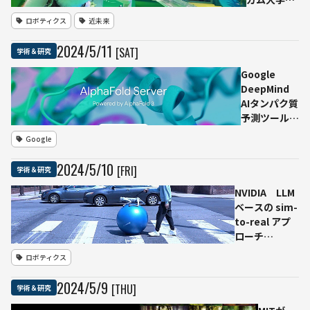
研究「Cat
ロボティクス
近未来
Royale（キ
ャット・ロ
2024
/
5
/
11
[SAT]
学術＆研究
ワイヤ
ル）」が複
Google
数の国際賞
DeepMind
を受賞
AIタンパク質
予測ツール
「AlphaFold
Google
3」を発表、
AI創薬への応
2024
/
5
/
10
[FRI]
学術＆研究
用に期待
NVIDIA LLM
ベースの sim-
to-real アプ
ローチ
「DrEureka」
ロボティクス
で、ロボット
犬に玉乗りを
2024
/
5
/
9
[THU]
学術＆研究
教えるーシミ
ュレーション