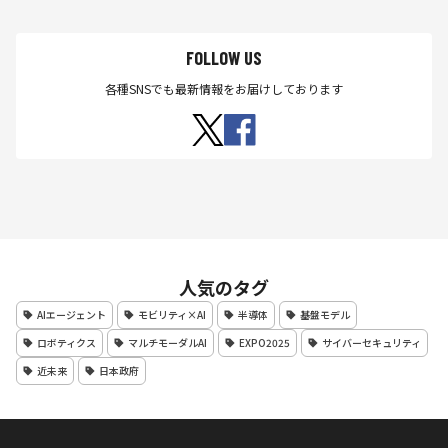
験
を
実
FOLLOW US
施
各種SNSでも最新情報をお届けしております
人気のタグ
AIエージェント
モビリティ×AI
半導体
基盤モデル
ロボティクス
マルチモーダルAI
EXPO2025
サイバーセキュリティ
近未来
日本政府