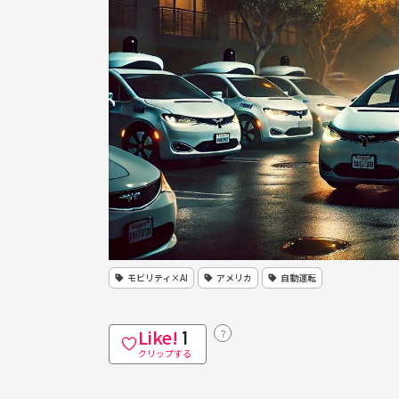
モビリティ×AI
アメリカ
自動運転
Like!
？
1
クリップする