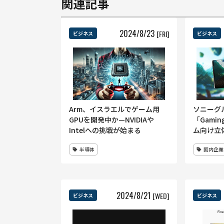
関連記事
2024
/
8
/
23
[FRI]
ビジネス
ビジネス
Arm、イスラエルでゲーム用
ソニーグ
GPUを開発中か—NVIDIAや
「Gaming
Intelへの挑戦が始まる
ム向け立
半導体
国内企業
2024
/
8
/
21
[WED]
ビジネス
ビジネス