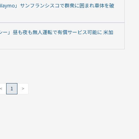
「Waymo」サンフランシスコで群衆に囲まれ車体を破
クシー」昼も夜も無人運転で有償サービス可能に 米加
<
1
>