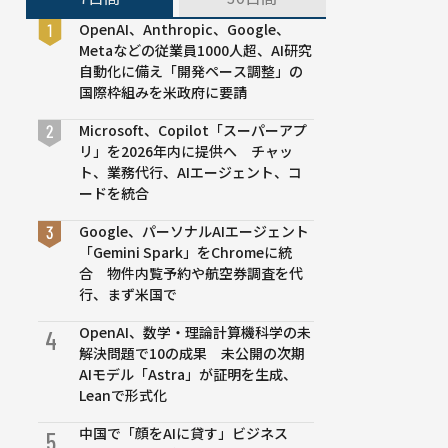
OpenAI、Anthropic、Google、
Metaなどの従業員1000人超、AI研究
自動化に備え「開発ペース調整」の
国際枠組みを米政府に要請
Microsoft、Copilot「スーパーアプ
リ」を2026年内に提供へ チャッ
ト、業務代行、AIエージェント、コ
ードを統合
Google、パーソナルAIエージェント
「Gemini Spark」をChromeに統
合 物件内覧予約や航空券調査を代
行、まず米国で
OpenAI、数学・理論計算機科学の未
4
解決問題で10の成果 未公開の次期
AIモデル「Astra」が証明を生成、
Leanで形式化
中国で「顔をAIに貸す」ビジネス
5