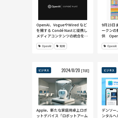
OpenAI、VogueやWired など
9月23日
を擁する Condé Nastと提携し
ークンの
メディアコンテンツの統合を推
供 Ope
進
ンチュー
OpenAI
知財
OpenAI
に提供開
2024
/
8
/
20
[TUE]
ビジネス
ビジネス
Apple、新たな家庭用卓上ロボ
デンソー
ットデバイス「ロボットアーム
ンタルヘ