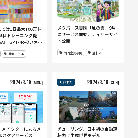
メタバース霊園「風の霊」9月
までは1日最大100万ト
にサービス開始、ティザーサイ
無料トレーニング提
ト公開
nAI、GPT-4oのファイ
ニング機能を全開発者
国内企業事例
近未来
基盤モデル
始
2024
/
8
/
19
2024
/
8
/
18
[MON]
[SUN]
ビジネス
、AIドクターによるメ
チューリング、日本初の自動運
ルスケアサービス
転向け生成世界モデル