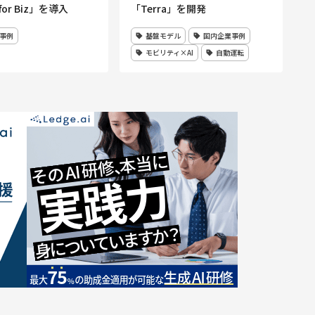
for Biz」を導入
「Terra」を開発
事例
基盤モデル
国内企業事例
モビリティ×AI
自動運転