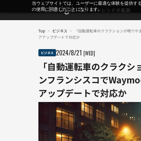
当ウェブサイトでは、ユーザーに最適な体験を提供す
の使用に同意したことになります。
Top
>
ビジネス
>
「自動運転車のクラクションが鳴りやま
アアップデートで対応か
2024
/
8
/
21
[WED]
ビジネス
「自動運転車のクラクシ
ンフランシスコでWaym
アップデートで対応か