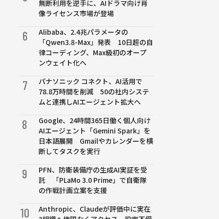
無断利用を逆手に、AIドラマ向け肖
像ライセンス市場が登場
Alibaba、2.4兆パラメータの
6
「Qwen3.8-Max」発表 10日超の自
律コーディング、Max級初のオープ
ンウェイト化へ
パナソニック コネクト、AI活用で
7
78.8万時間を削減 50の社内システ
ムと連携しAIエージェント拡大へ
Google、24時間365日働く個人向け
8
AIエージェント「Gemini Spark」を
日本語展開 Gmailやカレンダーを横
断してタスクを実行
PFN、防衛装備庁の生成AI実証を受
9
託 「PLaMo 3.0 Prime」で自衛隊
の作戦計画立案を支援
Anthropic、Claudeが評価中に実在
10