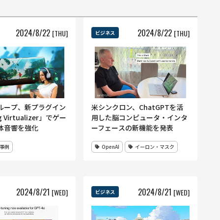
2024
/
8
/
22
2024
/
8
/
22
[THU]
[THU]
ビジネス
ループ、新プラグイン
米シンクロン、ChatGPTを活
 Virtualizer」でゲー
用した脳コンピュータ・インタ
体音響を強化
ーフェースの新機能を発表
事例
OpenAI
イーロン・マスク
2024
/
8
/
21
2024
/
8
/
21
[WED]
[WED]
ビジネス