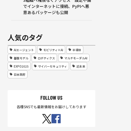
3組織へ権限なくアクセス 設定不備
でインターネットに接続、PyPIへ悪
意あるパッケージも公開
人気のタグ
AIエージェント
モビリティ×AI
半導体
基盤モデル
ロボティクス
マルチモーダルAI
EXPO2025
サイバーセキュリティ
近未来
日本政府
FOLLOW US
各種SNSでも最新情報をお届けしております