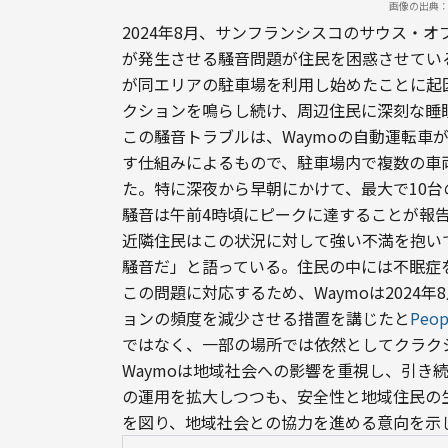
画像の出典：DA
2024年8月、サンフランシスコのサウス・オ
が発生させる騒音問題が住民を困惑させている
が同エリアの駐車場を利用し始めたことに起
クションを鳴らし続け、周辺住民に深刻な睡
この騒音トラブルは、Waymoの自動運転車
す仕組みによるもので、駐車場内で複数の車
た。特に深夜から早朝にかけて、最大で10
騒音は午前4時頃にピークに達することが報
近隣住民はこの状況に対して強い不満を抱い
騒音だ」と語っている。住民の中には不眠症
この問題に対応するため、Waymoは2024
ョンの頻度を減少させる措置を講じたと
Peop
ではなく、一部の場所では依然としてクラク
Waymoは地域社会への影響を重視し、引き
の運用を拡大しつつも、安全性と地域住民の
を図り、地域社会との協力を進める意向を示