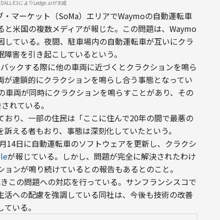
LL-E3によりLedge.aiが生成
ブ・マーケット（SoMa）エリアでWaymoの自動運転車
と米国の複数メディアが報じた。この問題は、Waymo
因している。夜間、駐車場内の自動運転車が互いにクラ
眠障害を引き起こしているという。
がバックする際に他の車両に近づくとクラクションを鳴ら
両が連鎖的にクラクションを鳴らし合う事態となってい
台の車両が同時にクラクションを鳴らすことがあり、その
告されている。
ており、一部の住民は「ここに住んで20年の間で最悪の
を訴える者もおり、事態は深刻化していたという。
年8月14日に自動運転車のソフトウェアを更新し、クラクシ
le
が報じている。しかし、問題が完全に解決されたわけ
ションが鳴り続けているとの報告もあるとのこと。
続きこの問題への対応を行っている。サンフランシスコで
生活への配慮を強調している同社は、今後も技術の改善
している。