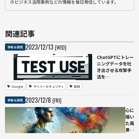
のビジネス活用事例などの情報を毎日発信しています。
関連記事
2023
/
12
/
13
[WED]
学術＆研究
ChatGPTにトレー
ニングデータを吐
き出させる攻撃手
法を
GoogleDeepMind
Google
サイバーセキュリティ
知財
の研究者らが公開
2023
/
12
/
8
[FRI]
学術＆研究
心に
描い
た風
景を
脳信