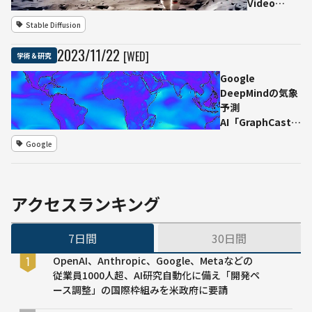
ベニ
Video
ル発
ア州
Diffusion」
表
Stable Diffusion
立大
GitHubで公
ワシ
学研
開ーー
ント
2023
/
11
/
22
[WED]
学術＆研究
究チ
Stability AI
ン大
ーム
学と
Google
プリ
DeepMindの気象
ンス
予測
トン
AI「GraphCast」
大学
従来型を上回る精
Google
度で10日先までの
天気を1分未満で
予測
アクセスランキング
7日間
30日間
OpenAI、Anthropic、Google、Metaなどの
従業員1000人超、AI研究自動化に備え「開発ペ
ース調整」の国際枠組みを米政府に要請