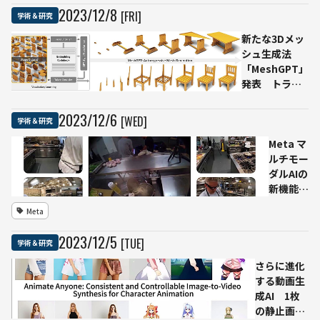
号か
2023
/
12
/
8
[FRI]
学術＆研究
ら復
新たな3Dメッ
元、
シュ生成法
生成
「MeshGPT」
AIと
発表 トラン
数理
スフォーマー
手法
モデルによる
の新
2023
/
12
/
6
[WED]
学術＆研究
高品質な三角
技術
形メッシュ生
Meta マ
開発
成
ルチモー
ダルAIの
新機能を
公開 料
Meta
理・スポ
ーツ・音
2023
/
12
/
5
[TUE]
学術＆研究
楽など、
AIが名人
さらに進化
のスキル
する動画生
を学び人
成AI 1枚
間のコー
の静止画か