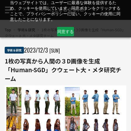
当ウェブサイトでは、ユーザーに最適な体験を提供するた
め、クッキーを使用しています。同意ボタンをクリックする
ことで、プライバシーポリシーに従い、クッキーの使用に同
意したことになります。
Top
>
学術＆研究
>
1枚の写真から人間の３D画像を生成「Human-SGD」
同意する
クウェート大・メタ研究チーム
2023
/
12
/
3
[SUN]
学術＆研究
1枚の写真から人間の３D画像を生成
「Human-SGD」クウェート大・メタ研究チ
ーム