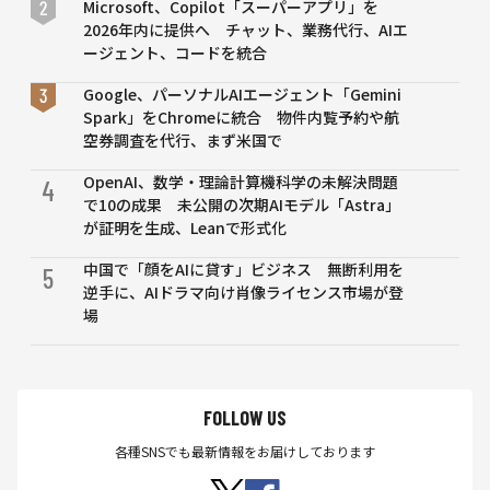
Microsoft、Copilot「スーパーアプリ」を
2026年内に提供へ チャット、業務代行、AIエ
ージェント、コードを統合
Google、パーソナルAIエージェント「Gemini
Spark」をChromeに統合 物件内覧予約や航
空券調査を代行、まず米国で
OpenAI、数学・理論計算機科学の未解決問題
4
で10の成果 未公開の次期AIモデル「Astra」
が証明を生成、Leanで形式化
中国で「顔をAIに貸す」ビジネス 無断利用を
5
逆手に、AIドラマ向け肖像ライセンス市場が登
場
FOLLOW US
各種SNSでも最新情報をお届けしております