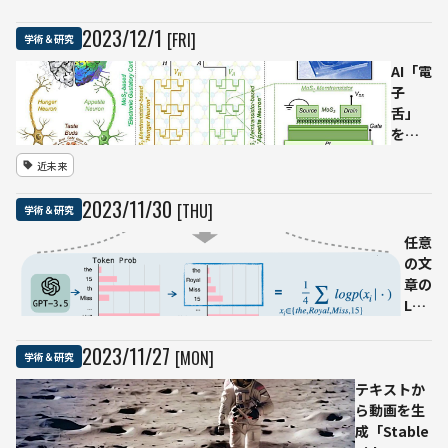
チをする
らアニメー
「Ego-
ションを生
2023
/
12
/
1
[FRI]
学術＆研究
Exo4D」
成
「Animate
AI「電
Anyone」
子
アリババグ
舌」
ループ
を開
発。
近未来
人間
の感
2023
/
11
/
30
[THU]
学術＆研究
覚と
情動
任意
を統
の文
合し
章の
食行
LLM
動を
事前
模倣
学習
2023
/
11
/
27
[MON]
学術＆研究
する
を検
ーー
テキストか
出す
ペン
ら動画を生
る新
シル
成「Stable
ツー