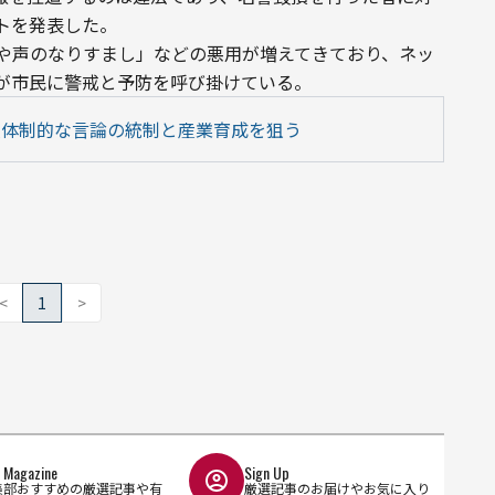
トを発表した。
「顔や声のなりすまし」などの悪用が増えてきており、ネッ
が市民に警戒と予防を呼び掛けている。
反体制的な言論の統制と産業育成を狙う
<
1
>
l Magazine
Sign Up
集部おすすめの厳選記事や有
厳選記事のお届けやお気に入り