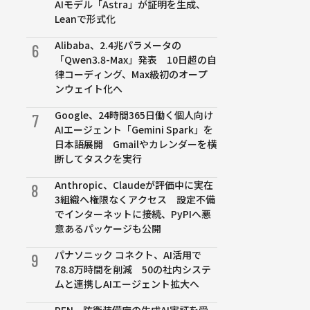
AIモデル「Astra」が証明を生成、
Leanで形式化
Alibaba、2.4兆パラメータの
6
「Qwen3.8-Max」発表 10日超の自
律コーディング、Max級初のオープ
ンウェイト化へ
Google、24時間365日働く個人向け
7
AIエージェント「Gemini Spark」を
日本語展開 Gmailやカレンダーを横
断してタスクを実行
Anthropic、Claudeが評価中に実在
8
3組織へ権限なくアクセス 設定不備
でインターネットに接続、PyPIへ悪
意あるパッケージも公開
パナソニック コネクト、AI活用で
9
78.8万時間を削減 50の社内システ
ムと連携しAIエージェント拡大へ