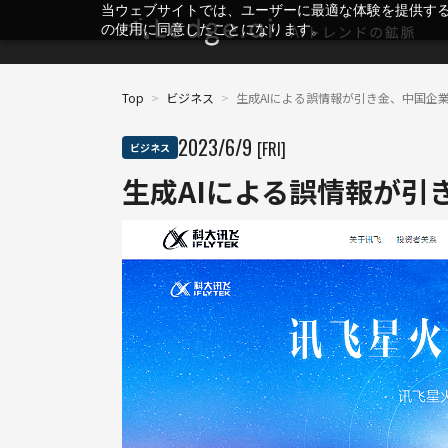
当ウェブサイトでは、ユーザーに最適な体験を提供す
の使用に同意したことになります。
Top
>
ビジネス
>
生成AIによる誤情報が引き金、中国企
2023
/
6
/
9
[FRI]
ビジネス
生成AIによる誤情報が引