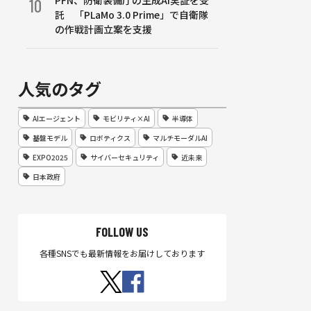
PFN、防衛装備庁の生成AI実証を受
10
託 「PLaMo 3.0 Prime」で自衛隊
の作戦計画立案を支援
人気のタグ
AIエージェント
モビリティ×AI
半導体
基盤モデル
ロボティクス
マルチモーダルAI
EXPO2025
サイバーセキュリティ
近未来
日本政府
FOLLOW US
各種SNSでも最新情報をお届けしております