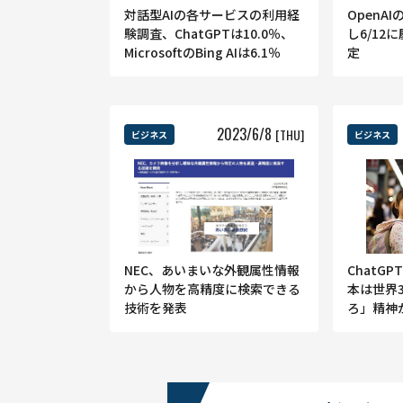
対話型AIの各サービスの利用経
OpenA
験調査、ChatGPTは10.0％、
し6/12
MicrosoftのBing AIは6.1％
定
2023
/
6
/
8
[THU]
ビジネス
ビジネス
NEC、あいまいな外観属性情報
ChatG
から人物を高精度に検索できる
本は世界
技術を発表
ろ」精神