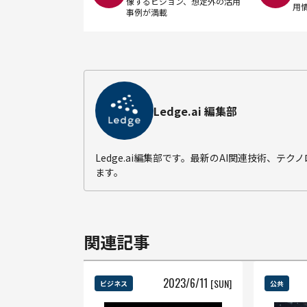
像するビジョン、想定外の活用
用
事例が満載
Ledge.ai 編集部
Ledge.ai編集部です。最新のAI関連技術、
ます。
関連記事
2023
/
6
/
11
[SUN]
ビジネス
公共