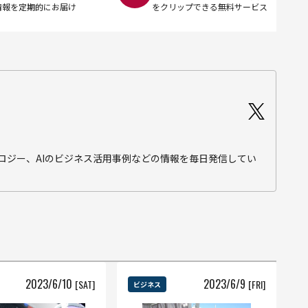
情報を定期的にお届け
をクリップできる無料サービス
テクノロジー、AIのビジネス活用事例などの情報を毎日発信してい
2023
/
6
/
10
2023
/
6
/
9
[SAT]
[FRI]
ビジネス