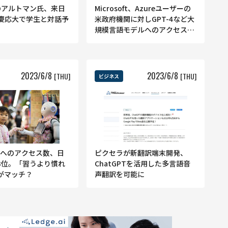
Iのアルトマン氏、来日
Microsoft、Azureユーザーの
に慶応大で学生と対話予
米政府機関に対しGPT-4など大
規模言語モデルへのアクセスを
解禁
2023
/
6
/
8
2023
/
6
/
8
[THU]
[THU]
ビジネス
PTへのアクセス数、日
ピクセラが新翻訳端末開発、
3位。「習うより慣れ
ChatGPTを活用した多言語音
がマッチ？
声翻訳を可能に