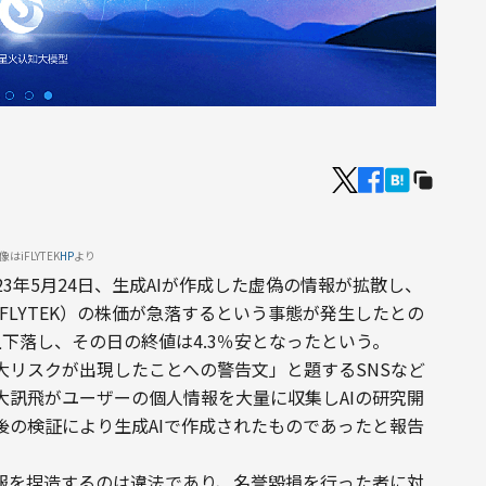
像はiFLYTEK
HP
より
23年5月24日、生成AIが作成した虚偽の情報が拡散し、
FLYTEK）の株価が急落するという事態が発生したとの
下落し、その日の終値は4.3％安となったという。
大リスクが出現したことへの警告文」と題するSNSなど
大訊飛がユーザーの個人情報を大量に収集しAIの研究開
後の検証により生成AIで作成されたものであったと報告
情報を捏造するのは違法であり、名誉毀損を行った者に対