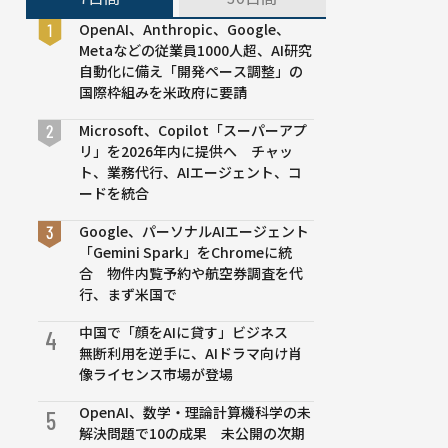
OpenAI、Anthropic、Google、
Metaなどの従業員1000人超、AI研究
自動化に備え「開発ペース調整」の
国際枠組みを米政府に要請
Microsoft、Copilot「スーパーアプ
リ」を2026年内に提供へ チャッ
ト、業務代行、AIエージェント、コ
ードを統合
Google、パーソナルAIエージェント
「Gemini Spark」をChromeに統
合 物件内覧予約や航空券調査を代
行、まず米国で
中国で「顔をAIに貸す」ビジネス
4
無断利用を逆手に、AIドラマ向け肖
像ライセンス市場が登場
OpenAI、数学・理論計算機科学の未
5
解決問題で10の成果 未公開の次期