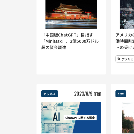
「中国版ChatGPT」目指す
アメリカ
「MiniMax」、2億5000万ドル
働時間削
超の資金調達
トの受け
アメリカ
2023
/
6
/
9
[FRI]
ビジネス
公共