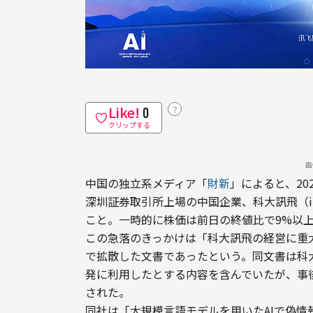
Like!
？
0
クリップする
画
中国の独立系メディア「
財新
」によると、20
深圳証券取引所上場の中国企業、科大訊飛（i
こと。一時的に株価は前日の終値比で9%以上
この急落のきっかけは「科大訊飛の経営に重
で拡散した文書であったという。同文書は科
発に利用したとする内容を含んでいたが、事
された。
同社は「大規模言語モデルを用いたAIで偽