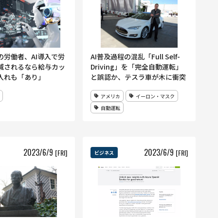
の労働者、AI導入で労
AI普及過程の混乱「Full Self-
減されるなら給与カッ
Driving」を「完全自動運転」
入れも「あり」
と誤認か、テスラ車が木に衝突
アメリカ
イーロン・マスク
自動運転
2023
/
6
/
9
2023
/
6
/
9
[FRI]
[FRI]
ビジネス