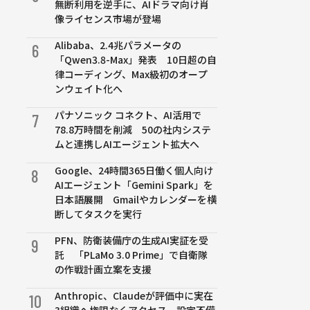
無断利用を逆手に、AIドラマ向け肖
像ライセンス市場が登場
Alibaba、2.4兆パラメータの
6
「Qwen3.8-Max」発表 10日超の自
律コーディング、Max級初のオープ
ンウェイト化へ
パナソニック コネクト、AI活用で
7
78.8万時間を削減 50の社内システ
ムと連携しAIエージェント拡大へ
Google、24時間365日働く個人向け
8
AIエージェント「Gemini Spark」を
日本語展開 Gmailやカレンダーを横
断してタスクを実行
PFN、防衛装備庁の生成AI実証を受
9
託 「PLaMo 3.0 Prime」で自衛隊
の作戦計画立案を支援
Anthropic、Claudeが評価中に実在
10