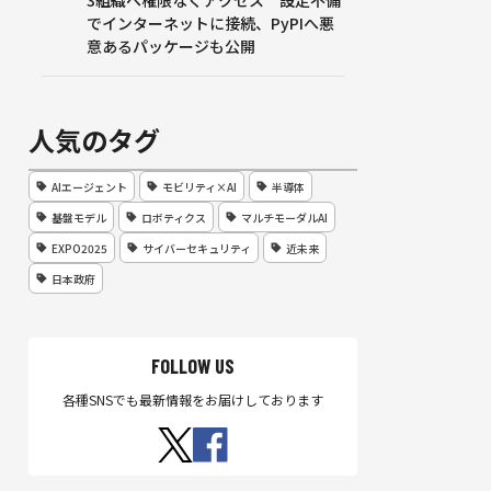
3組織へ権限なくアクセス 設定不備
でインターネットに接続、PyPIへ悪
意あるパッケージも公開
人気のタグ
AIエージェント
モビリティ×AI
半導体
基盤モデル
ロボティクス
マルチモーダルAI
EXPO2025
サイバーセキュリティ
近未来
日本政府
FOLLOW US
各種SNSでも最新情報をお届けしております