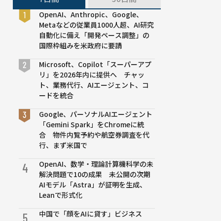
OpenAI、Anthropic、Google、
Metaなどの従業員1000人超、AI研究
自動化に備え「開発ペース調整」の
国際枠組みを米政府に要請
Microsoft、Copilot「スーパーアプ
リ」を2026年内に提供へ チャッ
ト、業務代行、AIエージェント、コ
ードを統合
Google、パーソナルAIエージェント
「Gemini Spark」をChromeに統
合 物件内覧予約や航空券調査を代
行、まず米国で
OpenAI、数学・理論計算機科学の未
4
解決問題で10の成果 未公開の次期
AIモデル「Astra」が証明を生成、
Leanで形式化
中国で「顔をAIに貸す」ビジネス
5