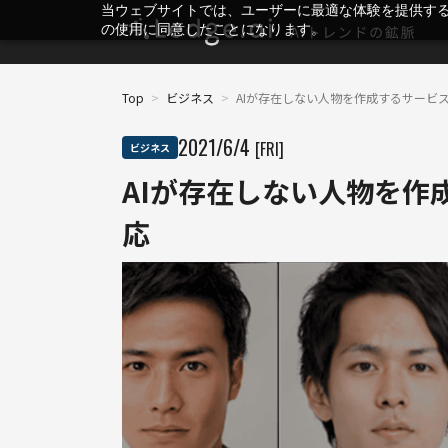
当ウェブサイトでは、ユーザーに最適な体験を提供す
の使用に同意したことになります。
Top
>
ビジネス
>
AIが存在しない人物を作成するサービ
2021
/
6
/
4
[FRI]
ビジネス
AIが存在しない人物を作
応