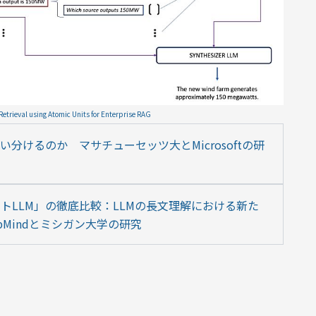
etrieval using Atomic Units for Enterprise RAG
い分けるのか　マサチューセッツ大とMicrosoftの研
トLLM」の徹底比較：LLMの長文理解における新た
epMindとミシガン大学の研究