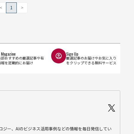
<
1
>
l Magazine
Sign Up
集部おすすめの厳選記事や有
厳選記事のお届けやお気に入り
情報を定期的にお届け
をクリップできる無料サービス
テクノロジー、AIのビジネス活用事例などの情報を毎日発信してい