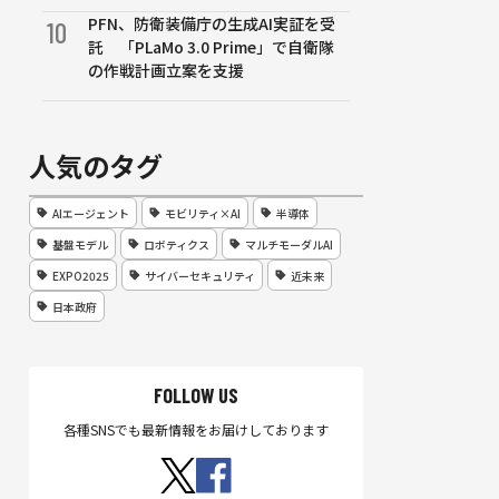
PFN、防衛装備庁の生成AI実証を受
10
託 「PLaMo 3.0 Prime」で自衛隊
の作戦計画立案を支援
人気のタグ
AIエージェント
モビリティ×AI
半導体
基盤モデル
ロボティクス
マルチモーダルAI
EXPO2025
サイバーセキュリティ
近未来
日本政府
FOLLOW US
各種SNSでも最新情報をお届けしております