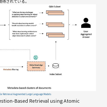
期待されている。
or Retrieval Augmented Large Language Models
Based Retrieval using Atomic