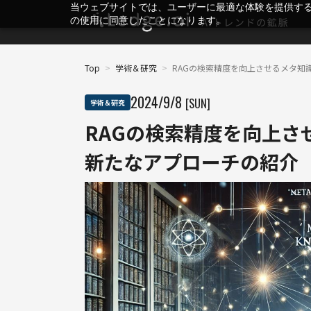
当ウェブサイトでは、ユーザーに最適な体験を提供す
の使用に同意したことになります。
Top
>
学術＆研究
>
RAGの検索精度を向上させるメタ知
2024
/
9
/
8
[SUN]
学術＆研究
RAGの検索精度を向上さ
新たなアプローチの紹介