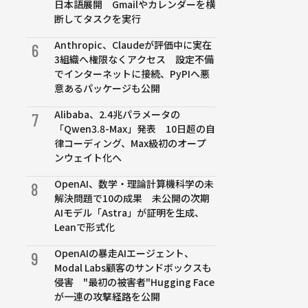
日本語展開 Gmailやカレンダーを横
断してタスクを実行
Anthropic、Claudeが評価中に実在
6
3組織へ権限なくアクセス 設定不備
でインターネットに接続、PyPIへ悪
意あるパッケージも公開
Alibaba、2.4兆パラメータの
7
「Qwen3.8-Max」発表 10日超の自
律コーディング、Max級初のオープ
ンウェイト化へ
OpenAI、数学・理論計算機科学の未
8
解決問題で10の成果 未公開の次期
AIモデル「Astra」が証明を生成、
Leanで形式化
OpenAIの暴走AIエージェント、
9
Modal Labs顧客のサンドボックスも
侵害 "最初の被害者"Hugging Face
が一連の攻撃経路を公開