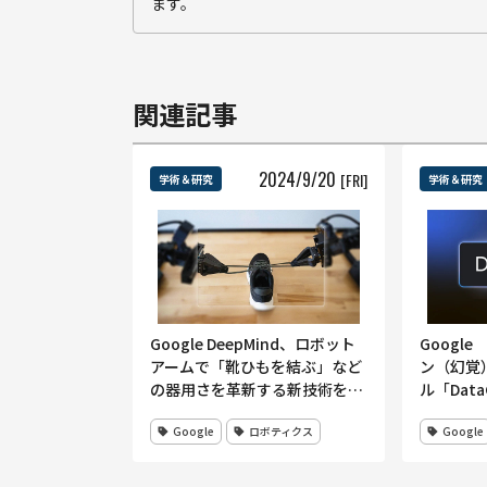
ます。
関連記事
2024
/
9
/
20
[FRI]
学術＆研究
学術＆研究
Google DeepMind、ロボット
Googl
アームで「靴ひもを結ぶ」など
ン（幻覚
の器用さを革新する新技術を発
ル「Dat
表
マ）」を
Google
ロボティクス
Google