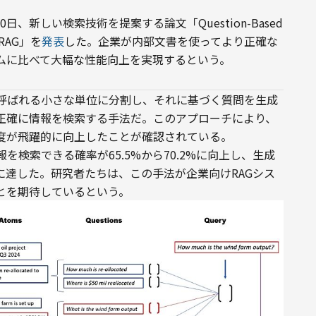
、新しい検索技術を提案する論文「Question-Based 
se RAG」を
発表
した。企業が内部文書を使ってより正確な
ムに比べて大幅な性能向上を実現するという。
呼ばれる小さな単位に分割し、それに基づく質問を生成
正確に情報を検索する手法だ。このアプローチにより、
度が飛躍的に向上したことが確認されている。
検索できる確率が65.5%から70.2%に向上し、生成
%に達した。研究者たちは、この手法が企業向けRAGシス
とを期待しているという。