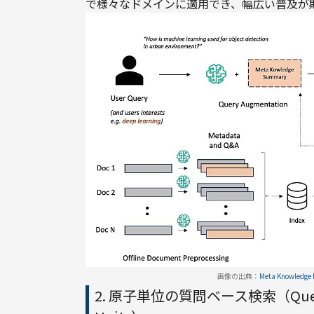
で様々なドメインに適用でき、幅広い普及が
画像の出典：
Meta Knowledge f
2. 原子単位の質問ベース検索（Question-