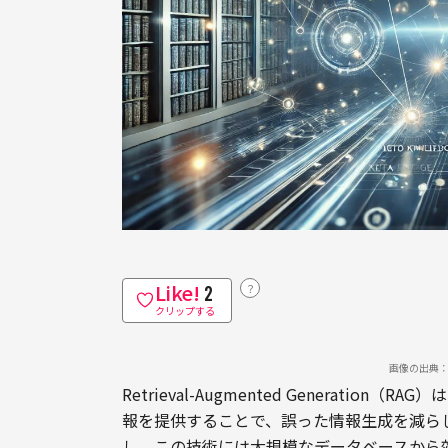
Like!
？
2
クリップする
画像の出典：Da
Retrieval-Augmented Generat
報を提供することで、誤った情報生成を減ら
し、この技術には大規模なデータベースから