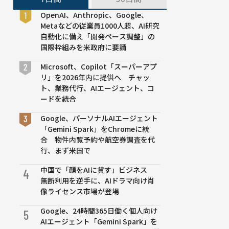
OpenAI、Anthropic、Google、
Metaなどの従業員1000人超、AI研究
自動化に備え「開発ペース調整」の
国際枠組みを米政府に要請
Microsoft、Copilot「スーパーアプ
リ」を2026年内に提供へ チャッ
ト、業務代行、AIエージェント、コ
ードを統合
Google、パーソナルAIエージェント
「Gemini Spark」をChromeに統
合 物件内覧予約や航空券調査を代
行、まず米国で
中国で「顔をAIに貸す」ビジネス
4
無断利用を逆手に、AIドラマ向け肖
像ライセンス市場が登場
Google、24時間365日働く個人向け
5
AIエージェント「Gemini Spark」を