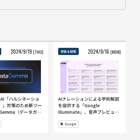
2024
/
9
/
19
2024
/
9
/
16
[THU]
[MON]
学術＆研究
e AI「ハルシネーショ
AIナレーションによる学術解説
）」対策のため新ツー
を提供する「Google
aGemma（データガン
Illuminate」、音声プレビュー
発表
が公開
Google