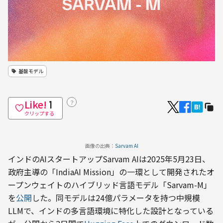
基盤モデル
Like!
？
1
クリップする
画像の出典：
Sarvam AI
インドのAIスタートアップSarvam AIは2025年5月23日、
政府主導の「IndiaAI Mission」の一環として開発されたオ
ープンウェイトのハイブリッド言語モデル「Sarvam-M」
を
公開
した。同モデルは24億パラメータを持つ中規模
LLMで、インドの多言語環境に特化した設計となっている