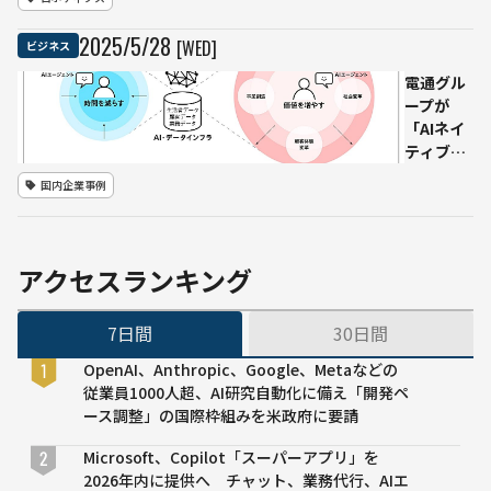
AIロボッ
ト基盤の
2025
/
5
/
28
[WED]
ビジネス
活用事例
——ユビ
電通グル
タスとマ
ープが
ッケイ記
「AIネイ
念病院、
ティブ
医療現場
化」戦略
国内企業事例
における
を刷新
AIロボ導
1億人の
入
高精度な
仮想ペル
アクセスランキング
ソナ
「People
7日間
30日間
Model」
を開発、
OpenAI、Anthropic、Google、Metaなどの
AIエージ
従業員1000人超、AI研究自動化に備え「開発ペ
ェントが
ース調整」の国際枠組みを米政府に要請
マーケテ
ィングの
Microsoft、Copilot「スーパーアプリ」を
全工程を
2026年内に提供へ チャット、業務代行、AIエ