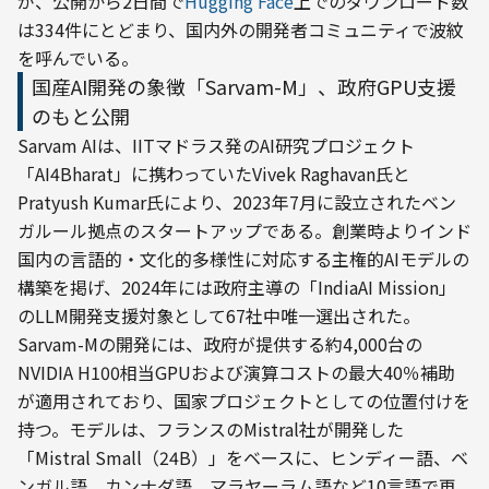
が、公開から2日間で
Hugging Face
上でのダウンロード数
は334件にとどまり、国内外の開発者コミュニティで波紋
を呼んでいる。
国産AI開発の象徴「Sarvam-M」、政府GPU支援
のもと公開
Sarvam AIは、IITマドラス発のAI研究プロジェクト
「AI4Bharat」に携わっていたVivek Raghavan氏と
Pratyush Kumar氏により、2023年7月に設立されたベン
ガルール拠点のスタートアップである。創業時よりインド
国内の言語的・文化的多様性に対応する主権的AIモデルの
構築を掲げ、2024年には政府主導の「IndiaAI Mission」
のLLM開発支援対象として67社中唯一選出された。
Sarvam-Mの開発には、政府が提供する約4,000台の
NVIDIA H100相当GPUおよび演算コストの最大40％補助
が適用されており、国家プロジェクトとしての位置付けを
持つ。モデルは、フランスのMistral社が開発した
「Mistral Small（24B）」をベースに、ヒンディー語、ベ
ンガル語、カンナダ語、マラヤーラム語など10言語で再