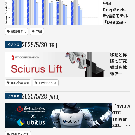
組制作
で全面公
中国
支援ツ
開— 無許
DeepSeek、
ール実
可改変問
新推論モデル
用化へ
題を受け
「DeepSeek-
透明性を
R1-0528」を
基盤モデル
中国
優先、懐
リリース―推
疑主義を
論精度を大幅
2025
/
5
/
30
[FRI]
ビジネス
徹底する
強化
設計が明
移動と昇
らかに
降で研究
領域を拡
張――アール
ティが
国内企業事例
ロボティクス
ROS 2対
応ロボッ
2025
/
5
/
28
[WED]
ビジネス
トオプシ
ョン
「NVIDIA
「Sciurus
GTC
Lift」を発
Taiwan
表
2025」で
最新生成
ロボティクス