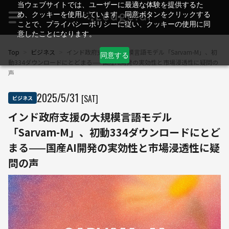
当ウェブサイトでは、ユーザーに最適な体験を提供するた
め、クッキーを使用しています。同意ボタンをクリックする
ことで、プライバシーポリシーに従い、クッキーの使用に同
意したことになります。
Top
>
ビジネス
>
インド政府支援の大規模言語モデル「Sarvam-M」、初
同意する
動334ダウンロードにとどまる——国産AI開発の実効性と市場浸透性に疑問の
声
2025
/
5
/
31
[SAT]
ビジネス
インド政府支援の大規模言語モデル
「Sarvam-M」、初動334ダウンロードにとど
まる——国産AI開発の実効性と市場浸透性に疑
問の声