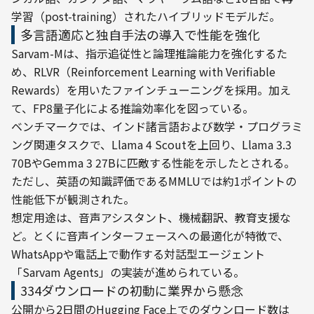
学習（post-training）されたハイブリッドモデルだ。
多言語適応と独自手法の導入で性能を強化
Sarvam-Mは、指示追従性と論理推論能力を強化するた
め、RLVR（Reinforcement Learning with Verifiable 
Rewards）を用いたファインチューニングを採用。加え
て、FP8量子化による推論効率化を図っている。
ベンチマークでは、インド諸言語および数学・プログラミ
ング関連タスクで、Llama 4 Scoutを上回り、Llama 3.3 
70BやGemma 3 27Bに匹敵する性能を示したとされる。
ただし、英語の知識評価であるMMLUでは約1ポイントの
性能低下が観測された。
想定用途は、音声アシスタント、機械翻訳、教育支援な
ど。とくに音声インターフェースへの最適化が特徴で、
WhatsAppや電話上で動作する対話型エージェント
「Sarvam Agents」の実装が進められている。
334ダウンロードの初動に業界から懸念
公開から2日間のHugging Face上でのダウンロード数は