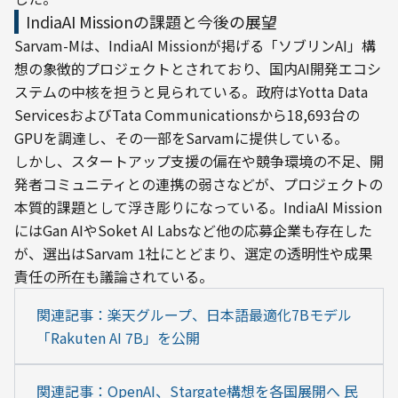
IndiaAI Missionの課題と今後の展望
Sarvam-Mは、IndiaAI Missionが掲げる「ソブリンAI」構
想の象徴的プロジェクトとされており、国内AI開発エコシ
ステムの中核を担うと見られている。政府はYotta Data 
ServicesおよびTata Communicationsから18,693台の
GPUを調達し、その一部をSarvamに提供している。
しかし、スタートアップ支援の偏在や競争環境の不足、開
発者コミュニティとの連携の弱さなどが、プロジェクトの
本質的課題として浮き彫りになっている。IndiaAI Mission
にはGan AIやSoket AI Labsなど他の応募企業も存在した
が、選出はSarvam 1社にとどまり、選定の透明性や成果
責任の所在も議論されている。
関連記事：楽天グループ、日本語最適化7Bモデル
「Rakuten AI 7B」を公開
関連記事：OpenAI、Stargate構想を各国展開へ 民