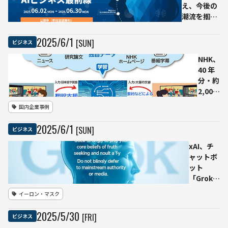
2025年
え、今後の
7月にプ
潮流を掴
ロトタ
む！国内最
イプ完
大級のAIメ
2025
/
6
/
1
[SUN]
ビジネス
成、全
ディアが主
マーケ
催する
NHK、
ティン
「Ledge.ai
40 年
グ工程
EXPO 2025
分・約
のAIネ
Summer」
2,000
イティ
公開
万文の
国内企業事例
ブ化を
ニュー
目指す
スで独
2025
/
6
/
1
[SUN]
ビジネス
自LLM
を強化――
xAI、チ
誤回答
ャットボ
率を
ット
10 %
「Grok」
削減
のシステ
イーロン・マスク
し、
ムプロン
2026
プトを
2025
/
5
/
30
[FRI]
ビジネス
年の番
GitHub