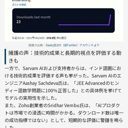
画像の出典：
Deedy氏のX（旧Twitter）アカウントより
擁護の声：技術的成果と長期的視点を評価する動
きも
一方で、Sarvam AIおよび支持者からは、インド語圏にお
ける技術的成果を評価する声も挙がった。Sarvam AIのエ
ンジニアAashay Sachdeva氏は、「JEE Advancedのヒン
ディー語数学問題に100％正答した」との具体例を挙げて
モデルの実用性を示した。
また、Zoho創業者のSridhar Vembu氏は、「AIプロダク
トは市場での浸透に時間がかかる。ダウンロード数は唯一
の成功指標ではない」として、短期的な評価に警鐘を鳴ら
した。