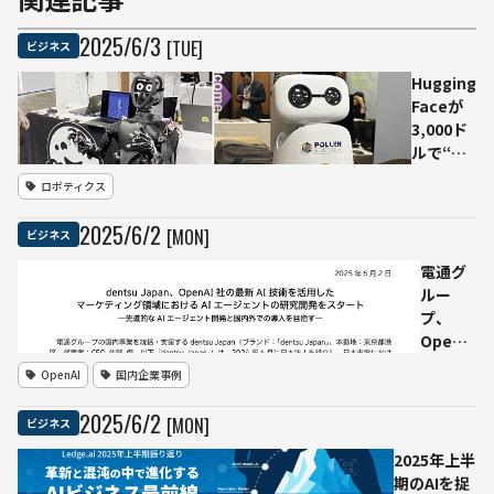
2025
/
6
/
3
[TUE]
ビジネス
Hugging
Faceが
3,000ド
ルで“ヒ
ューマノ
ロボティクス
イド民主
化”──
2025
/
6
/
2
[MON]
ビジネス
オープン
ソースAI
電通グ
ロボット
ルー
2種
プ、
HopeJR
OpenAI
／
と提携
OpenAI
国内企業事例
Reachy
しAIエ
Miniを公
ージェ
2025
/
6
/
2
[MON]
ビジネス
開
ントを
共同開
2025年上半
発——
期のAIを捉