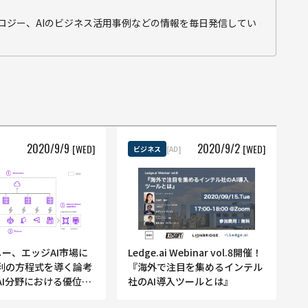
テクノロジー、AIのビジネス活用事例などの情報を毎日発信してい
2020
/
9
/
9
2020
/
9
/
2
[WED]
[WED]
ビジネス
[AD]
ーニー、エッジAI市場に
Ledge.ai Webinar vol.8開催！
利の方程式を導く論考
『海外で注目を集めるインテル
AI分野における優位性
社のAI導入ツールとは』
を公開