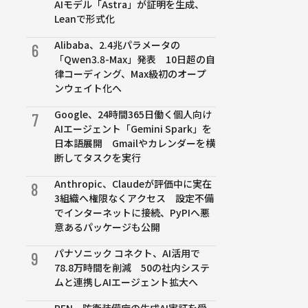
AIモデル「Astra」が証明を生成、
Leanで形式化
Alibaba、2.4兆パラメータの
6
「Qwen3.8-Max」発表 10日超の自
律コーディング、Max級初のオープ
ンウェイト化へ
Google、24時間365日働く個人向け
7
AIエージェント「Gemini Spark」を
日本語展開 Gmailやカレンダーを横
断してタスクを実行
Anthropic、Claudeが評価中に実在
8
3組織へ権限なくアクセス 設定不備
でインターネットに接続、PyPIへ悪
意あるパッケージも公開
パナソニック コネクト、AI活用で
9
78.8万時間を削減 50の社内システ
ムと連携しAIエージェント拡大へ