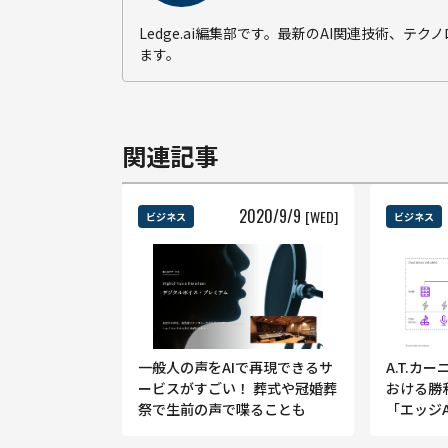
Ledge.ai編集部です。最新のAI関連技術、
ます。
関連記事
2020
/
9
/
9
[WED]
ビジネス
ビジネス
一般人の声をAIで再現できるサ
A.T.カ
ービスがすごい！ 葬式や冠婚葬
おける勝
祭で生前の声で喋ることも
「エッジ
の獲得」