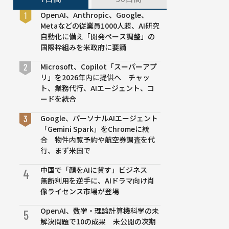
OpenAI、Anthropic、Google、
Metaなどの従業員1000人超、AI研究
自動化に備え「開発ペース調整」の
国際枠組みを米政府に要請
Microsoft、Copilot「スーパーアプ
リ」を2026年内に提供へ チャッ
ト、業務代行、AIエージェント、コ
ードを統合
Google、パーソナルAIエージェント
「Gemini Spark」をChromeに統
合 物件内覧予約や航空券調査を代
行、まず米国で
中国で「顔をAIに貸す」ビジネス
4
無断利用を逆手に、AIドラマ向け肖
像ライセンス市場が登場
OpenAI、数学・理論計算機科学の未
5
解決問題で10の成果 未公開の次期