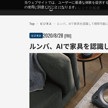
当ウェブサイトでは、ユーザーに最適な体験を提供す
の使用に同意したことになります。
Top
>
ビジネス
>
ルンバ、AIで家具を認識して掃除可能
2020
/
8
/
28
[FRI]
ビジネス
ルンバ、AIで家具を認識