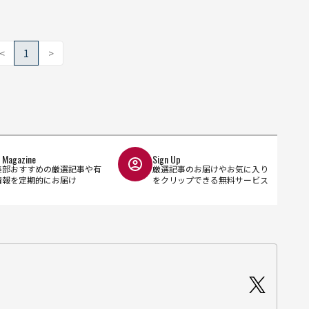
<
1
>
l Magazine
Sign Up
集部おすすめの厳選記事や有
厳選記事のお届けやお気に入り
情報を定期的にお届け
をクリップできる無料サービス