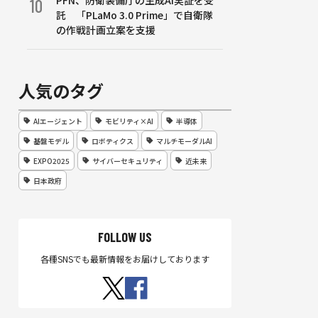
PFN、防衛装備庁の生成AI実証を受
10
託 「PLaMo 3.0 Prime」で自衛隊
の作戦計画立案を支援
人気のタグ
AIエージェント
モビリティ×AI
半導体
基盤モデル
ロボティクス
マルチモーダルAI
EXPO2025
サイバーセキュリティ
近未来
日本政府
FOLLOW US
各種SNSでも最新情報をお届けしております