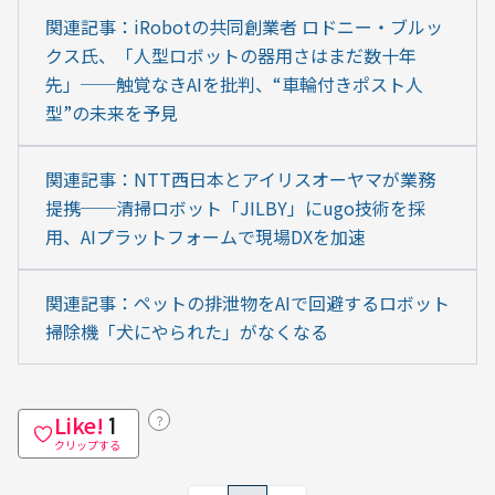
関連記事：iRobotの共同創業者 ロドニー・ブルッ
クス氏、「人型ロボットの器用さはまだ数十年
先」──触覚なきAIを批判、“車輪付きポスト人
型”の未来を予見
関連記事：NTT西日本とアイリスオーヤマが業務
提携──清掃ロボット「JILBY」にugo技術を採
用、AIプラットフォームで現場DXを加速
関連記事：ペットの排泄物をAIで回避するロボット
掃除機「犬にやられた」がなくなる
Like!
？
1
クリップする