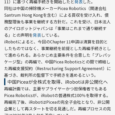
11）に基づく再編手続きを開始したと
発表
した。
同社は中国の掃除機メーカーPicea Robotics（関連会社
Santrum Hong Kongを含む）による買収を受け入れ、債
務整理後も事業を継続する方針だ。これを受け、日本法人
のアイロボットジャパンは「事業はこれまで通り継続す
る」との声明を
発表
している。
iRobotによると、今回のChapter 11申請は清算を目的と
したものではなく、事業継続を前提とした再編手続きとし
て進められる。あらかじめ主要条件を合意した「プレパッ
ケージ型」の再編で、中国Picea Roboticsとの間で締結し
た再編支援契約（Restructuring Support Agreement）に
基づき、裁判所の監督下で手続きを進めるという。
中国Piceaが全株式を取得、iRobotは非公開化へ
再編計画では、主要サプライヤーかつ担保権者でもある
Picea Roboticsが、iRobotの普通株式100％を取得する。
再編完了後、iRobotはPiceaの完全子会社となり、非公開
企業として再スタートを切る見通しだ。再編プロセスの完