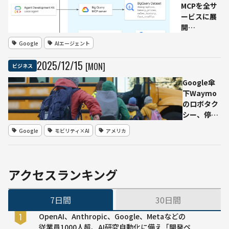
MCPを全サ
ービスに展
開
──Gemini
Google
AIエージェント
時代の
「AI×クラ
2025
/
12
/
15
[MON]
ビジネス
ウド接続」
を標準化
Google傘
下Waymo
のロボタク
シー、停車
中のスクー
Google
モビリティ×AI
アメリカ
ルバス追い
越しに関す
る安全違反
で規制当局
アクセスランキング
（NHTSA）
調査―—自
7日間
30日間
動運転シス
テムのソフ
OpenAI、Anthropic、Google、Metaなどの
トウェアを
従業員1000人超、AI研究自動化に備え「開発ペ