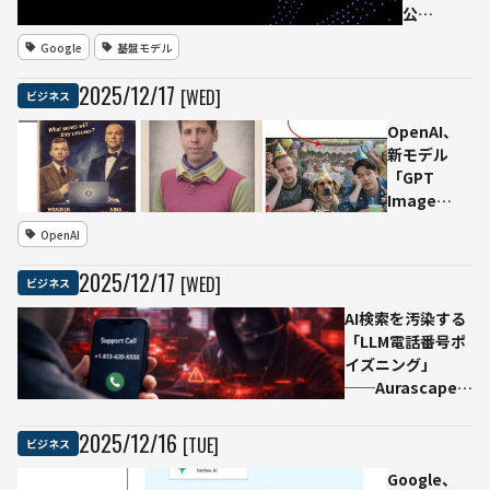
適解
採用
公
で書
開 “Pro
Google
基盤モデル
類選
級の推
考を
論”を低
2025
/
12
/
17
[WED]
ビジネス
廃止
遅延・低
し
コスト
OpenAI、
「対
で、
新モデル
話起
Geminiア
「GPT
点」
プリの既
Image
へ
定モデル
1.5」搭載の
OpenAI
に
「ChatGPT
Images」
2025
/
12
/
17
[WED]
ビジネス
を公開
──Google
AI検索を汚染する
のNano
「LLM電話番号ポ
Banana
イズニング」
Proに対抗
──Aurascape、
偽コールセンター
誘導の新手法を確
2025
/
12
/
16
[TUE]
ビジネス
認
Google、