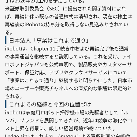
了は2026年2月上旬を予定している。
米証券取引委員会（SEC）に提出された開示資料によれ
ば、再編に伴い既存の普通株式は消却され、現在の株主は
再編後のiRobotの持ち分を取得しない見込みとされてい
る。
日本法人「事業はこれまで通り」
iRobotは、Chapter 11手続き中および再編完了後も通常
の事業運営を継続すると説明している。これを受け、アイ
ロボットジャパンも公式声明で、製品販売やカスタマーサ
ポート、保証対応、アプリやクラウドサービスについて
「事業はこれまで通り」継続すると明らかにした。日本市
場のユーザーや販売チャネルへの直接的な影響は限定的と
される。
これまでの経緯と今回の位置づけ
iRobotは家庭用ロボット掃除機市場の先駆者として「ル
ンバ」ブランドを展開してきたが、近年は競争の激化やコ
スト上昇を背景に、厳しい経営環境が続いていた。
Ledge.aiではこれまで、Amazonによる買収計画の白紙撤