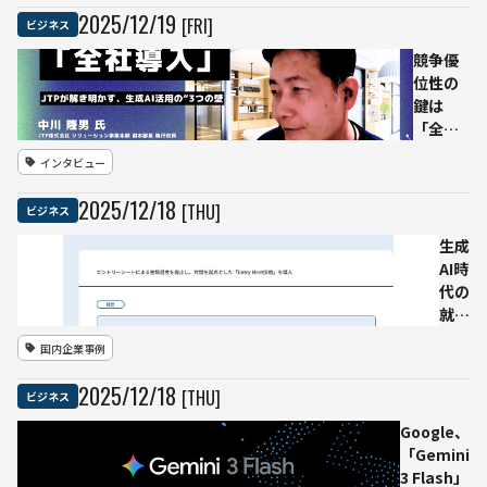
this Book」を
2025
/
12
/
19
[FRI]
ビジネス
米国のiOSアプ
リで提供開始
競争優
位性の
鍵は
「全社
導入」
インタビュー
にあ
り。
2025
/
12
/
18
[THU]
ビジネス
JTPが
解き明
生成
かす、
AI時
生成AI
代の
活用
就活
の“3つ
を見
国内企業事例
の壁”を
直す
乗り越
──
2025
/
12
/
18
[THU]
ビジネス
える
ロー
「Third
ト製
Google、
AI」と
薬、
「Gemini
いう最
新卒
3 Flash」