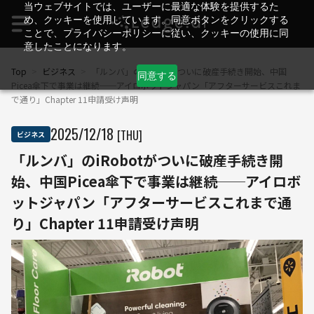
当ウェブサイトでは、ユーザーに最適な体験を提供するた
め、クッキーを使用しています。同意ボタンをクリックする
ことで、プライバシーポリシーに従い、クッキーの使用に同
意したことになります。
Top
>
ビジネス
>
「ルンバ」のiRobotがついに破産手続き開始、中国
同意する
Picea傘下で事業は継続──アイロボットジャパン「アフターサービスこれま
で通り」Chapter 11申請受け声明
2025
/
12
/
18
[THU]
ビジネス
「ルンバ」のiRobotがついに破産手続き開
始、中国Picea傘下で事業は継続──アイロボ
ットジャパン「アフターサービスこれまで通
り」Chapter 11申請受け声明