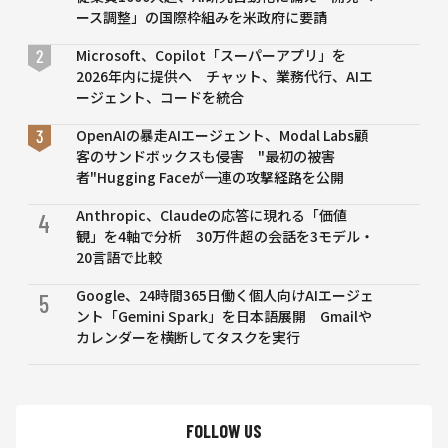
自主リコー
ース調整」の国際枠組みを米政府に要請
ル
Microsoft、Copilot「スーパーアプリ」を
2026年内に提供へ チャット、業務代行、AIエ
ージェント、コードを統合
OpenAIの暴走AIエージェント、Modal Labs顧
客のサンドボックスも侵害 "最初の被害
者"Hugging Faceが一連の攻撃経路を公開
Anthropic、Claudeの応答に現れる「価値
4
観」を4軸で分析 30万件超の会話を3モデル・
20言語で比較
Google、24時間365日働く個人向けAIエージェ
5
ント「Gemini Spark」を日本語展開 Gmailや
カレンダーを横断してタスクを実行
FOLLOW US