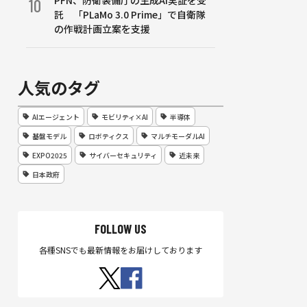
PFN、防衛装備庁の生成AI実証を受
10
託 「PLaMo 3.0 Prime」で自衛隊
の作戦計画立案を支援
人気のタグ
AIエージェント
モビリティ×AI
半導体
基盤モデル
ロボティクス
マルチモーダルAI
EXPO2025
サイバーセキュリティ
近未来
日本政府
FOLLOW US
各種SNSでも最新情報をお届けしております