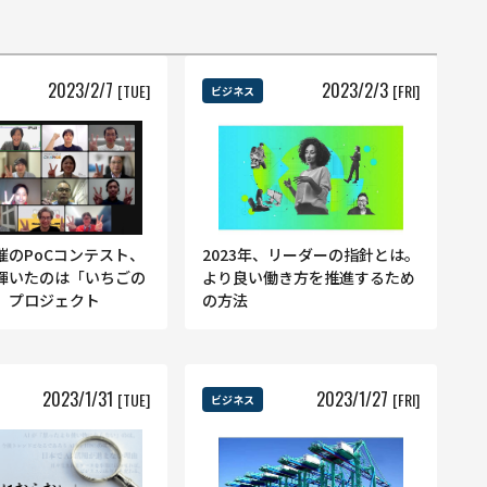
2023
/
2
/
7
2023
/
2
/
3
[TUE]
[FRI]
ビジネス
催のPoCコンテスト、
2023年、リーダーの指針とは。
輝いたのは「いちごの
より良い働き方を推進するため
」プロジェクト
の方法
2023
/
1
/
31
2023
/
1
/
27
[TUE]
[FRI]
ビジネス