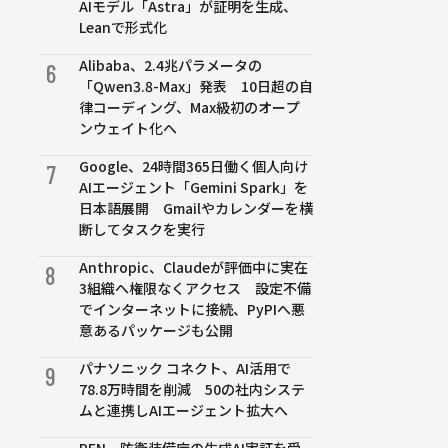
AIモデル「Astra」が証明を生成、
Leanで形式化
Alibaba、2.4兆パラメータの
6
「Qwen3.8-Max」発表 10日超の自
律コーディング、Max級初のオープ
ンウェイト化へ
Google、24時間365日働く個人向け
7
AIエージェント「Gemini Spark」を
日本語展開 Gmailやカレンダーを横
断してタスクを実行
Anthropic、Claudeが評価中に実在
8
3組織へ権限なくアクセス 設定不備
でインターネットに接続、PyPIへ悪
意あるパッケージも公開
パナソニック コネクト、AI活用で
9
78.8万時間を削減 50の社内システ
ムと連携しAIエージェント拡大へ