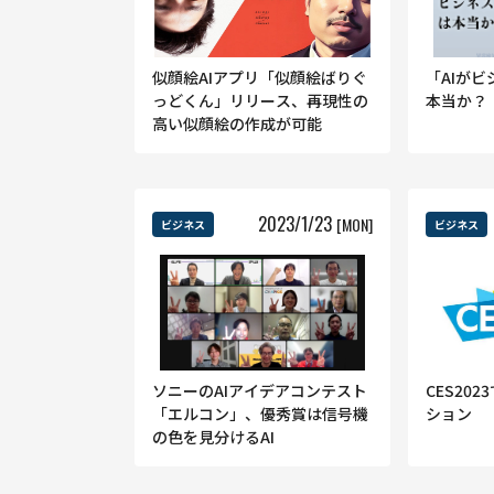
似顔絵AIアプリ「似顔絵ばりぐ
「AIが
っどくん」リリース、再現性の
本当か？
高い似顔絵の作成が可能
2023
/
1
/
23
[MON]
ビジネス
ビジネス
ソニーのAIアイデアコンテスト
CES20
「エルコン」、優秀賞は信号機
ション
の色を見分けるAI