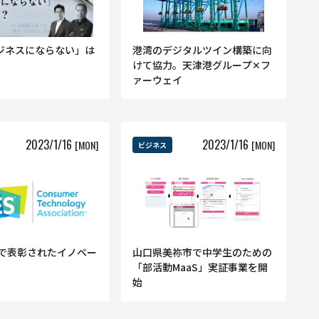
ビジネスにならない」は
港湾のデジタルツイン構築に向
けて協力。天津港グループ✕フ
ァーウェイ
2023
/
1
/
16
2023
/
1
/
16
[MON]
[MON]
ビジネス
23で表彰されたイノベー
山口県美祢市で中学生のための
「部活動MaaS」実証事業を開
始