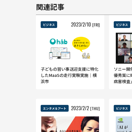
関連記事
2023
/
2
/
10
[FRI]
ビジネス
ビジネス
子どもの習い事送迎支援に特化
ソニー開
したMaaSの走行実験実施｜横
優秀賞に
浜市
病害検査
2023
/
2
/
2
[THU]
エンタメ＆アート
ビジネス