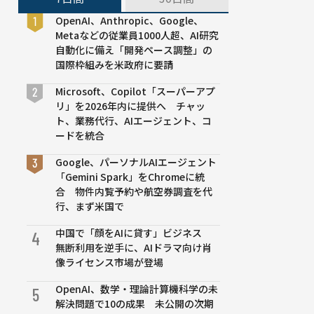
OpenAI、Anthropic、Google、
Metaなどの従業員1000人超、AI研究
自動化に備え「開発ペース調整」の
国際枠組みを米政府に要請
Microsoft、Copilot「スーパーアプ
リ」を2026年内に提供へ チャッ
ト、業務代行、AIエージェント、コ
ードを統合
Google、パーソナルAIエージェント
「Gemini Spark」をChromeに統
合 物件内覧予約や航空券調査を代
行、まず米国で
中国で「顔をAIに貸す」ビジネス
4
無断利用を逆手に、AIドラマ向け肖
像ライセンス市場が登場
OpenAI、数学・理論計算機科学の未
5
解決問題で10の成果 未公開の次期