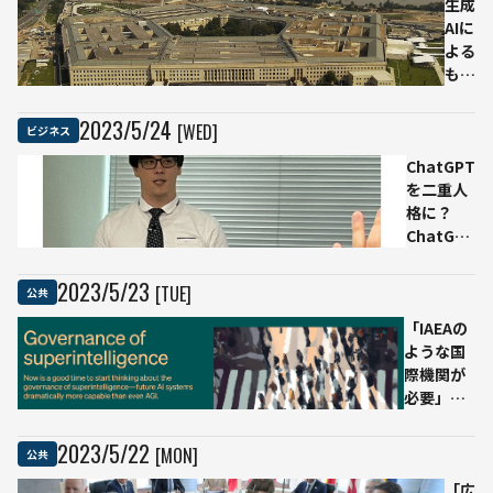
の要
AIで
生成
とな
生成
AIに
るか
され
よる
たデ
も
マ記
の？
事を
ペン
2023
/
5
/
24
[WED]
ビジネス
削除
タゴ
ChatGPT
し謝
ン爆
を二重人
罪
破の
格に？
フェ
ChatGPT
イク
の悪用リ
画像
スク、攻
が
2023
/
5
/
23
[TUE]
公共
撃者の
SNS
「IAEAの
数々の手
上で
ような国
口
拡散
際機関が
必要」
OpenAI、
AGIよりも
2023
/
5
/
22
[MON]
公共
高性能
な“超知
「広