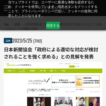
当ウェブサイトでは、ユーザーに最適な体験を提供するた
め、クッキーを使用しています。同意ボタンをクリックする
ことで、プライバシーポリシーに従い、クッキーの使用に同
意したことになります。
Top
>
公共
>
日本新聞協会「政府による適切な対応が検討されることを強
同意する
く求める」との見解を発表
2023
/
5
/
25
[THU]
公共
日本新聞協会「政府による適切な対応が検討
されることを強く求める」との見解を発表