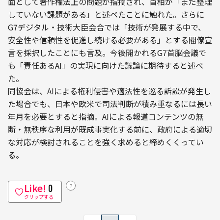
面として著作権法上の問題が指摘され、首相が「まだ整理
していない課題がある」と述べたことに触れた。さらに
G7デジタル・技術大臣会合では「技術が発展する中で、
安全性や信頼性を促進し続ける必要がある」とする閣僚宣
言を採択したことにも言及。今後開かれるG7首脳会議で
も「責任あるAI」の実現に向けた議論に期待すると述べ
た。
同協会は、AIによる権利侵害や適法性を巡る訴訟が発生し
た場合でも、日本や欧米で司法判断が積み重なるには長い
年月を必要とすると指摘。AIによる報道コンテンツの無
断・無秩序な利用が既成事実化する前に、政府による適切
な対応が検討されることを強く求めると締めくくってい
る。
Like!
？
0
クリップする