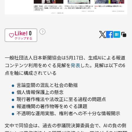
Like!
？
0
クリップする
一般社団法人日本新聞協会は5月17日、生成AIによる報道
コンテンツ利用をめぐる見解を
発表
した。見解は以下の6
点を軸に構成されている
言論空間の混乱と社会の動揺
個人情報保護上の懸念
現行著作権法や法改正に至る過程の問題点
報道機関の著作物等をめぐる課題
不透明な運用実態、権利者への不十分な情報開示
文中で同協会は、過去の参議院決算委員会で、AIの負の側