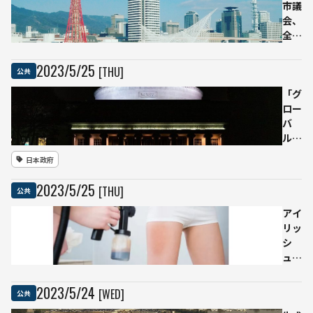
の
性を示
市議
に」
唆
会、
全国
で初
めて
2023
/
5
/
25
[THU]
公共
生成
AIの
「グ
利用
ロー
指針
バ
を定
ル・
める
スタ
日本政府
条例
ート
改正
アッ
2023
/
5
/
25
[THU]
公共
案を
プ・
可決
キャ
アイ
ンパ
リッ
ス構
シ
想」
ュ・
日本
タイ
のAI
ムズ
2023
/
5
/
24
[WED]
公共
戦略
紙が