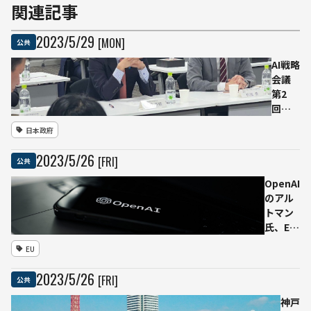
関連記事
2023
/
5
/
29
[MON]
公共
AI戦略
会議
第2
回、
生成
日本政府
AI「産
業革
2023
/
5
/
26
[FRI]
公共
命や
イン
OpenAI
ター
のアル
ネッ
トマン
ト革
氏、EU
命よ
の新AI
EU
りず
規制に
っと
対し事
2023
/
5
/
26
[FRI]
公共
大き
業停止
なも
の可能
神戸