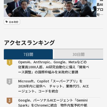
能”の規制
島AI
を求める
プロ
声明
セ
ス」
日本政府
展
開、
G7
広島
アクセスランキング
サミ
ット
7日間
30日間
でAI
の国
OpenAI、Anthropic、Google、Metaなどの
際ル
従業員1000人超、AI研究自動化に備え「開発ペ
ール
ース調整」の国際枠組みを米政府に要請
作り
を進
Microsoft、Copilot「スーパーアプリ」を
行
2026年内に提供へ チャット、業務代行、AIエ
ージェント、コードを統合
Google、パーソナルAIエージェント「Gemini
Spark」をChromeに統合 物件内覧予約や航