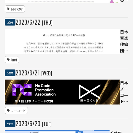
必要
育上
日本政府
性を
の課
強調
題を
2023
/
6
/
22
[THU]
公共
強
調、
日本
G20
音楽
にて
作家
各国
団体
の対
協議
知財
応を
会、
求め
生成
2023
/
6
/
21
[WED]
公共
る
AIに
よる
日本
著作
ノー
物利
コー
用へ
ド大
意見
賞・
ノーコード
表明
日本
DX
2023
/
6
/
20
[TUE]
公共
大賞
授賞