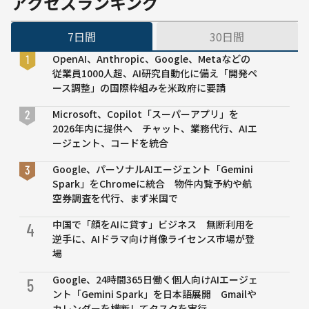
アクセスランキング
7日間
30日間
OpenAI、Anthropic、Google、Metaなどの
従業員1000人超、AI研究自動化に備え「開発ペ
ース調整」の国際枠組みを米政府に要請
Microsoft、Copilot「スーパーアプリ」を
2026年内に提供へ チャット、業務代行、AIエ
ージェント、コードを統合
Google、パーソナルAIエージェント「Gemini
Spark」をChromeに統合 物件内覧予約や航
空券調査を代行、まず米国で
中国で「顔をAIに貸す」ビジネス 無断利用を
4
逆手に、AIドラマ向け肖像ライセンス市場が登
場
Google、24時間365日働く個人向けAIエージェ
5
ント「Gemini Spark」を日本語展開 Gmailや
カレンダーを横断してタスクを実行