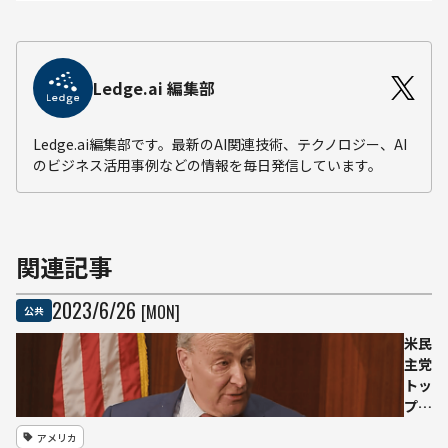
Ledge.ai 編集部
Ledge.ai編集部です。最新のAI関連技術、テクノロジー、AI
のビジネス活用事例などの情報を毎日発信しています。
関連記事
2023
/
6
/
26
[MON]
公共
米民
主党
トッ
プ、
AIリ
アメリカ