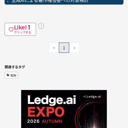
、生成AIによる著作権侵害への対策検討
Like!
？
1
クリップする
<
1
>
関連するタグ
知財