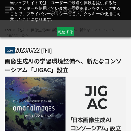
当ウェブサイトでは、ユーザーに最適な体験を提供するた
め、クッキーを使用しています。同意ボタンをクリックする
ことで、プライバシーポリシーに従い、クッキーの使用に同
意したことになります。
Top
>
公共
>
画像生成AIの学習環境整備へ、新たなコンソーシアム
同意する
「JIGAC」設立
2023
/
6
/
22
[THU]
公共
画像生成AIの学習環境整備へ、新たなコンソ
ーシアム「JIGAC」設立