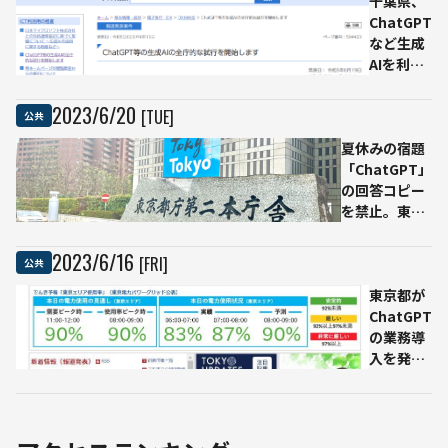
千葉県、
式が
ChatGPT
6月
など生成
23
AIを利用
日に
開始
開催
2023
/
6
/
20
[TUE]
公共
オン
ライ
夏休みの宿題
ン視
「ChatGPT」
聴は
の回答コピー
無料
を禁止。東京
都教委が都立
学校へ通達
2023
/
6
/
16
[FRI]
公共
東京都が
ChatGPT
の業務導
入を発
表、8月
から全局
で利用開
始予定