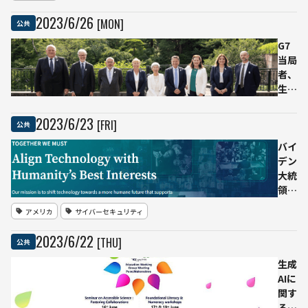
スク
対策
2023
/
6
/
26
[MON]
公共
とし
て全
G7
面的
当局
法制
者、
度の
生成
導入
AIの
を提
プラ
2023
/
6
/
23
[FRI]
公共
唱
イバ
シー
バイ
問題
デン
に対
大統
する
領、
共同
AIの
アメリカ
サイバーセキュリティ
声明
安全
を採
性確
2023
/
6
/
22
[THU]
公共
択
認と
利用
生成
リス
AIに
ク対
関す
処の
る教