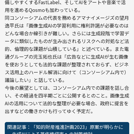
備しやすくするFastLabel、そしてAIをアートや音楽で活
用を進めるQosmoも加わっている。
同コンソーシアムの代表を務めるアマナイメージズの望月
逸平氏は「画像生成AIの学習利用に権利許諾が必要なのは
どんな場合か線引きが難しい。さらには生成段階で学習デ
ータに類似したものが生み出されるリスクへの対処など法
的、倫理的な課題が山積している」と述べている。また電
通グループの児玉拓也氏は「広告などに生成AIが生む画像
を使おうとしても法的な課題が整理されておらず、ビジネ
ス活用上のハードル解消に向けて（コンソーシアム内で）
議論したい」と話している。
今後の展望としては、コンソーシアム内での課題を話し合
い、その経過を四半期ごとに公開するとのこと。画像生成
AIの活用について法的な整理が必要な場合、政府に提言を
出すなどの働きかけも行ってゆく予定だ。
関連記事：「知的財産推進計画2023」原案が明らかに 