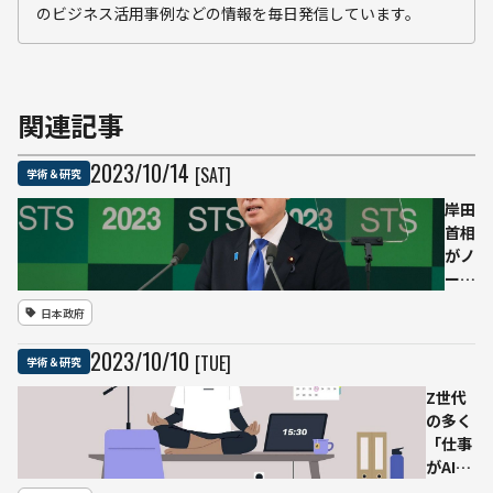
のビジネス活用事例などの情報を毎日発信しています。
関連記事
2023
/
10
/
14
[SAT]
学術＆研究
岸田
首相
がノ
ーベ
ル賞
日本政府
受賞
者多
2023
/
10
/
10
[TUE]
学術＆研究
数参
加の
Z世代
STS
の多く
フォ
「仕事
ーラ
がAIに
ム登
置き換