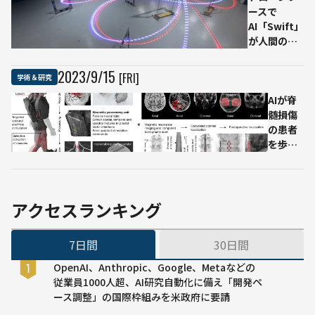
ースで
ウンロ
AI「Swift」
ード・
が人間の世
データ
界王者に勝
収集す
利
る「終
2023
/
9
/
15
[FRI]
学術＆研究
わりな
AIが脊
き学習
髄損傷
者」
の患者
を歩行
可能に
する
「BSI」
技術 ス
アクセスランキング
イスで
開発
7日間
30日間
OpenAI、Anthropic、Google、Metaなどの
従業員1000人超、AI研究自動化に備え「開発ペ
ース調整」の国際枠組みを米政府に要請