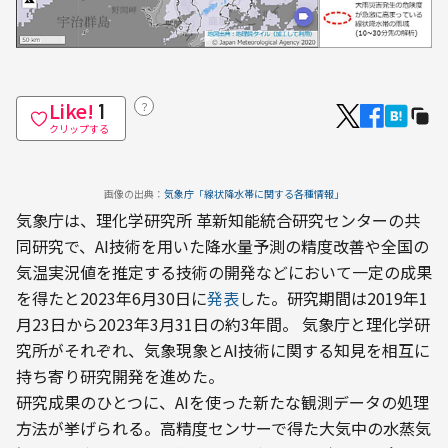
Like!
？
1
クリップする
画像の出典：
気象庁「線状降水帯に関する各種情報」
気象庁は、理化学研究所 革新知能統合研究センターの共
同研究で、AI技術を用いた降水量予測の精度改善や全国の
気温実況値を推定する技術の開発などにおいて一定の成果
を得たと2023年6月30日に
発表
した。研究期間は2019年1
月23日から2023年3月31日の約3年間。 気象庁と理化学研
究所がそれぞれ、気象現象とAI技術に関する知見を相互に
持ち寄り研究開発を進めた。
研究成果のひとつに、AIを使った新たな観測データの処理
方法が挙げられる。高精度センサーで得た大気中の水蒸気