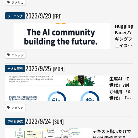
アメリカ
壇、
わるこ
AI課
と脅威
2023
/
9
/
29
[FRI]
ラーニング
題
に感じ
「偽
ない」
Hugging
情報
Adobe
Face(ハ
の拡
未来の
ギングフ
散、
労働力
ェイス)
プラ
調査
とは｜AI
ナレッジ
イバ
特化版
シー
GitHub
2023
/
9
/
25
[MON]
学術＆研究
や著
を手がけ
作権
る成長企
生成AI「Z
侵
業 概要
世代」7割
害」
と使い方
が利用 「X
を解説
世代」「ベ
ビーブーマ
アメリカ
ー」とギャ
ップ
2023
/
9
/
24
[SUN]
学術＆研究
Salseforce
調査
テキスト指示だけで
AIがAIを作成する