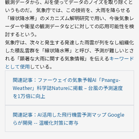
観測データから、AIを使ってデータのノイズを取り除くと
いうものだ。 気象庁では、この技術を、大雨を降らせる
「線状降水帯」のメカニズム解明研究で用い、今後気象レ
ーダーや衛星の観測データなどに対しての応用可能性を検
討するという。
気象庁は、次々と発生する発達した雨雲が列をなし組織化
した積乱雲群を「線状降水帯」と呼び、予測が難しいとさ
れる「顕著な大雨に関する気象情報」を伝える
キーワード
として使用
している。
関連記事：ファーウェイの気象予報AI「Pnangu-
Weather」科学誌Natureに掲載 – 台風の予測速度
を1万倍に向上
関連記事：AI活用した飛行機雲予測マップ Google
らが開発 -- 温暖化対策に寄与