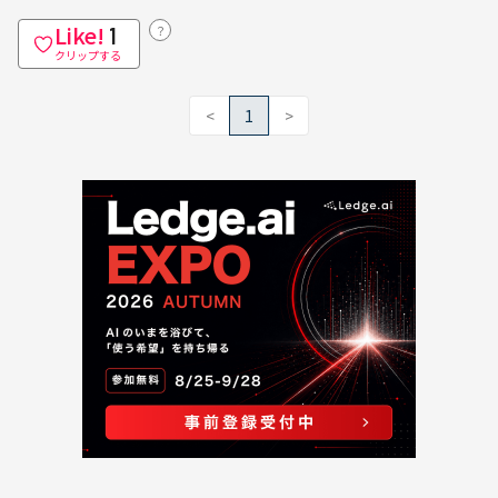
Like!
？
1
クリップする
<
1
>