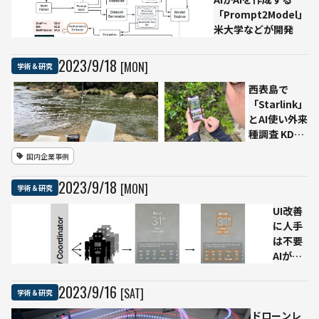
「Prompt2Model」
米大学などが開発
2023
/
9
/
18
[MON]
学術＆研究
西表島で
「Starlink」
とAI使い外来
種調査 KDDI
とスタート
国内企業事例
アップがタ
ッグ
2023
/
9
/
18
[MON]
学術＆研究
UI改善
に人手
は不要
AIが
iPhone
アプリ
2023
/
9
/
16
[SAT]
学術＆研究
を検
ドローンレ
索・ダ