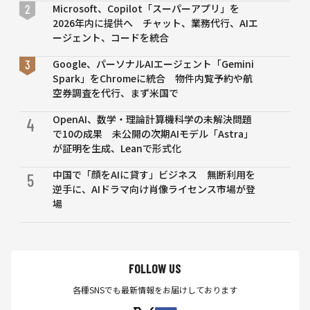
Microsoft、Copilot「スーパーアプリ」を
2026年内に提供へ チャット、業務代行、AIエ
ージェント、コードを統合
Google、パーソナルAIエージェント「Gemini
Spark」をChromeに統合 物件内覧予約や航
空券調査を代行、まず米国で
OpenAI、数学・理論計算機科学の未解決問題
4
で10の成果 未公開の次期AIモデル「Astra」
が証明を生成、Leanで形式化
中国で「顔をAIに貸す」ビジネス 無断利用を
5
逆手に、AIドラマ向け肖像ライセンス市場が登
場
FOLLOW US
各種SNSでも最新情報をお届けしております