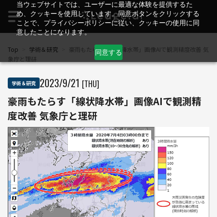
当ウェブサイトでは、ユーザーに最適な体験を提供するた
め、クッキーを使用しています。同意ボタンをクリックする
ことで、プライバシーポリシーに従い、クッキーの使用に同
意したことになります。
Top
>
学術＆研究
>
豪雨もたらす「線状降水帯」画像AIで観測精度改善 気
同意する
象庁と理研
2023
/
9
/
21
[THU]
学術＆研究
豪雨もたらす「線状降水帯」画像AIで観測精
度改善 気象庁と理研