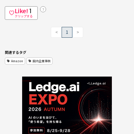
Like!
？
1
クリップする
<
1
>
関連するタグ
Amazon
国内企業事例