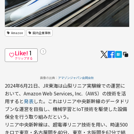
Amazon
国内企業事例
Like!
？
1
クリップする
画像の出典：
アマゾンジャパン合同会社
2024年6月21日、JR東海は山梨リニア実験線での運営に
おいて、Amazon Web Services, Inc.（AWS）の技術を活
用すると
発表
した。これはリニア中央新幹線のデータドリ
ブンな運営を目指し、機械学習とIoT技術を駆使した設備
保全を行う取り組みだという。
リニア中央新幹線は、超電導リニア技術を用い、時速500
キロで東京・名古屋間を40分、東京・大阪間を67分で結