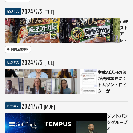
の
術を
嵐
事業
2024
/
7
/
2
[TUE]
ビジネス
不気
継承
味の
に活
西鉄
谷越
用
スト
えら
進和
ア
れな
建設
EC
かっ
工業
サイ
国内企業事例
たか
と共
トの
同で
口コ
2024
/
7
/
2
[TUE]
ビジネス
経営
ミ・
者の
購買
生成AI活用の波
想い
デー
が法務業界に：
やノ
タを
トムソン・ロイ
ウハ
活用
ターが
ウを
した
「CoCounsel」
次世
AI生
を発表
2024
/
7
/
1
[MON]
ビジネス
代に
成
つな
POP
ソフトバン
ぐ
で隠
クグループ
れた
と