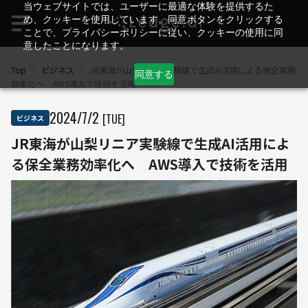
当ウェブサイトでは、ユーザーに最適な体験を提供するた
め、クッキーを使用しています。同意ボタンをクリックする
ことで、プライバシーポリシーに従い、クッキーの使用に同
意したことになります。
Top
>
ビジネス
>
JR東海が山梨リニア実験線で生成AI活用による保全業務
同意する
効率化へ AWS導入で技術を活用
2024
/
7
/
2
[TUE]
ビジネス
JR東海が山梨リニア実験線で生成AI活用によ
る保全業務効率化へ AWS導入で技術を活用