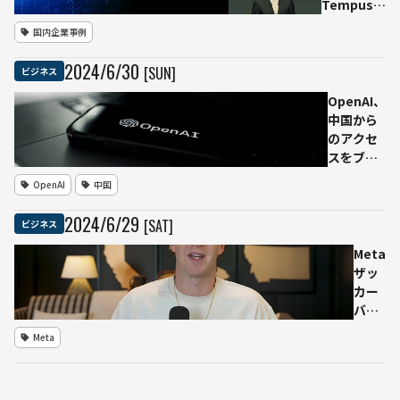
需要
Tempus、
を掘
医療データ
国内企業事例
り起
とAI活用の
こす
ジョイント
2024
/
6
/
30
[SUN]
ビジネス
ベンチャー
「SB
OpenAI、
TEMPUS」
中国から
設立
のアクセ
スをブロ
ックへ -
OpenAI
中国
中国AI企
業は自社
2024
/
6
/
29
[SAT]
ビジネス
AIに乗り
換え提案
Meta
続々
ザッ
カー
バー
グ
Meta
氏、
生成
AIの