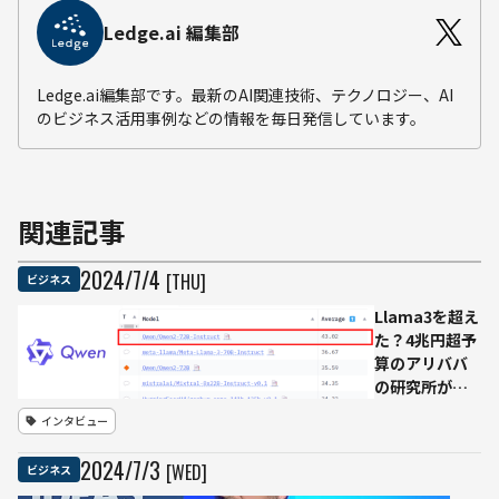
Ledge.ai 編集部
Ledge.ai編集部です。最新のAI関連技術、テクノロジー、AI
のビジネス活用事例などの情報を毎日発信しています。
関連記事
2024
/
7
/
4
[THU]
ビジネス
Llama3を超え
た？4兆円超予
算のアリババ
の研究所が開
発したオープ
インタビュー
ンソース
LLM「Qwen」
2024
/
7
/
3
[WED]
ビジネス