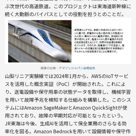
ぶ次世代の高速鉄道。このプロジェクトは東海道新幹線に
続く大動脈のバイパスとしての役割を担うとのことだ。
画像の出典：
アマゾンジャパン合同会社
山梨リニア実験線では2024年1月から、AWSのIoTサービ
スを活用した概念実証（PoC）が開始された。これによ
り、送電設備や保守用車の状態データを取得し、機械学習
を用いて故障予兆を検知する仕組みを構築した。このシス
テムにはAmazon SageMakerとAmazon QuickSightが使
用されており、故障の早期対応が可能となったという。
JR東海は今後、生成AIを活用して保全業務のさらなる効
率化を図る。Amazon Bedrockを用いて設備情報や保守作