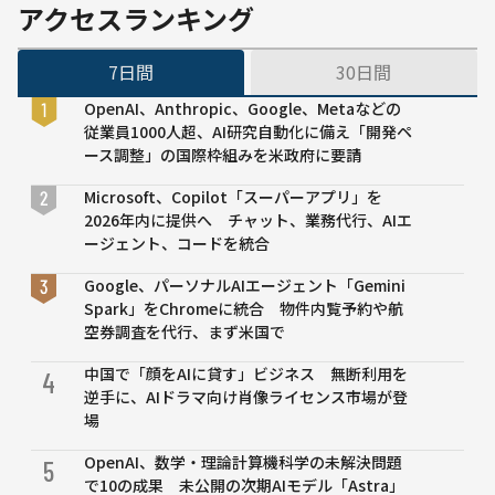
クロ
アクセスランキング
ーズ
ドソ
7日間
30日間
ース
競合
OpenAI、Anthropic、Google、Metaなどの
企業
従業員1000人超、AI研究自動化に備え「開発ペ
を
ース調整」の国際枠組みを米政府に要請
「神
か何
Microsoft、Copilot「スーパーアプリ」を
かを
2026年内に提供へ チャット、業務代行、AIエ
創造
ージェント、コードを統合
して
いる
Google、パーソナルAIエージェント「Gemini
とで
Spark」をChromeに統合 物件内覧予約や航
も思
空券調査を代行、まず米国で
って
中国で「顔をAIに貸す」ビジネス 無断利用を
いる
4
逆手に、AIドラマ向け肖像ライセンス市場が登
かの
場
よ
う」
OpenAI、数学・理論計算機科学の未解決問題
5
と強
で10の成果 未公開の次期AIモデル「Astra」
く批