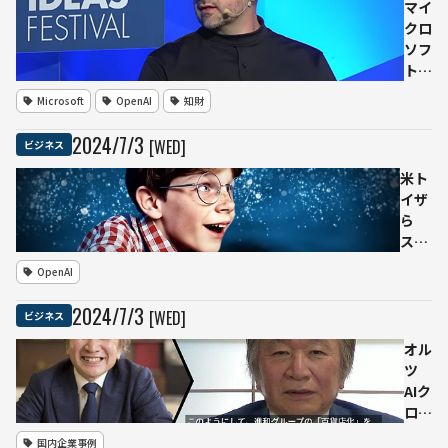
マイ
クロ
ソフ
トAI
責任
Microsoft
OpenAI
知財
者、
ウェ
2024
/
7
/
3
[WED]
ビジネス
ブ上
のコ
米ト
ンテ
イザ
ンツ
ら
の
ス
「フ
Sora
OpenAI
リー
を使
ウェ
用し
2024
/
7
/
3
[WED]
ビジネス
ア」
た新
発言
CM
オル
で議
を発
ツ
論を
表す
AIク
巻き
るも
ロー
起こ
不評
ン技
国内企業事例
す