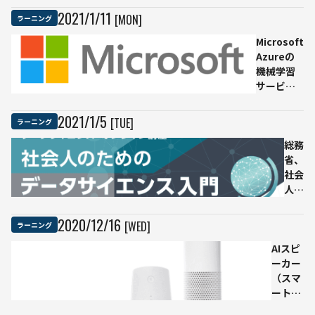
例・メ
た
を
2021
/
1
/
11
[MON]
ラーニング
リッ
分
ト、デ
類
Microsoft
メリッ
す
Azureの
トを紹
る
機械学習
介
AI
サービ
を
ス、どれ
作
がオスス
2021
/
1
/
5
[TUE]
ラーニング
成
メ？ 主要3
で
サービス
総務
き
を比較
省、
る
社会
無
人の
料
ため
サ
のデ
2020
/
12
/
16
[WED]
ラーニング
イ
ータ
ト
AIスピ
サイ
ーカー
エン
（スマ
ス入
ートス
門を
ピーカ
無料