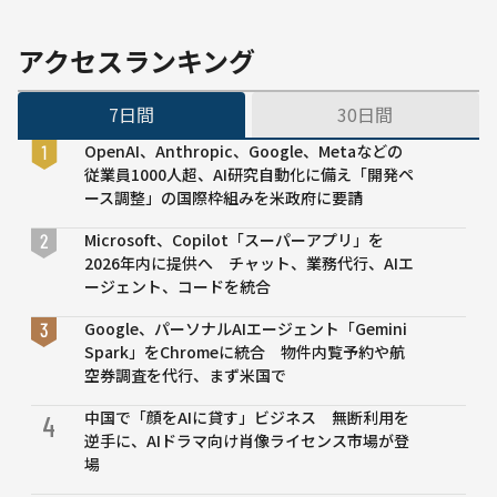
べる学
習コン
テンツ6
アクセスランキング
選
7日間
30日間
OpenAI、Anthropic、Google、Metaなどの
従業員1000人超、AI研究自動化に備え「開発ペ
ース調整」の国際枠組みを米政府に要請
Microsoft、Copilot「スーパーアプリ」を
2026年内に提供へ チャット、業務代行、AIエ
ージェント、コードを統合
Google、パーソナルAIエージェント「Gemini
Spark」をChromeに統合 物件内覧予約や航
空券調査を代行、まず米国で
中国で「顔をAIに貸す」ビジネス 無断利用を
4
逆手に、AIドラマ向け肖像ライセンス市場が登
場