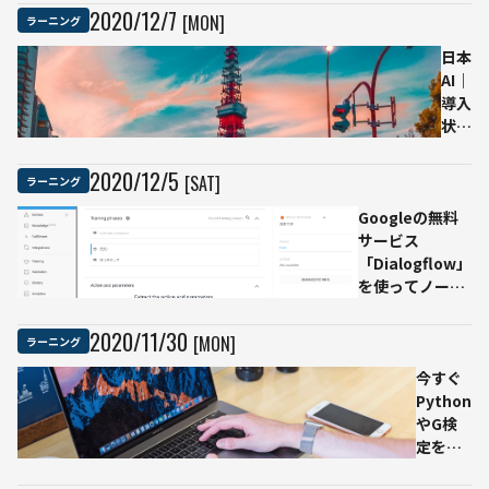
ー）と
開講
2020
/
12
/
7
[MON]
ラーニング
は | 仕
組み・
日本
機能・
AI｜
選び
導入
方・お
状
すすめ
況・
14選
技術
2020
/
12
/
5
[SAT]
ラーニング
【2020
力・
Googleの無料
最新
企
サービス
版】
業・
「Dialogflow」
人材
を使ってノーコ
の4
ードでチャット
つの
ボットを作って
観点
2020
/
11
/
30
[MON]
ラーニング
みた
から
今すぐ
みる
Python
日本
やG検
と世
定を無
界の
料で学
状況