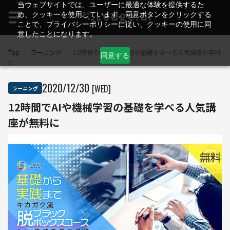
当ウェブサイトでは、ユーザーに最適な体験を提供するた
め、クッキーを使用しています。同意ボタンをクリックする
ことで、プライバシーポリシーに従い、クッキーの使用に同
意したことになります。
Top
>
ラーニング
>
12時間でAIや機械学習の基礎を学べる人気講座が無料
同意する
に
2020
/
12
/
30
[WED]
ラーニング
12時間でAIや機械学習の基礎を学べる人気講
座が無料に