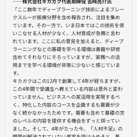
──株式会社キカガク代表取締役 吉崎亮介氏
「ここ数年でディープラーニング技術によるブレー
クスルーが医療分野を含め報告され、注目を集め
ています。その一方で、いま日本ではこの技術を使
いこなせる人材が少なく、人材育成が急務と言わ
れています。ここに私の意見を加えると、ディープ
ラーニングなどの基礎を学べる環境は書籍や研修
含めてそれなりにそろっていますが、実務への活
用までを学べる環境が非常に少ないと感じていま
す。
キカガクはこの12月で創業して4年が経ちますが、
この4年間で受講生へ教えている内容は意外と変わ
っていません。ビジネスへの実活用を実現するべ
く、特化した内容のコースを企画するも需要が少
なく続かなかったためです。需要も含めて基礎の次
のレベルの内容を提供する機会をずっと探ってい
ました。そして、4年がたった今、『人材不足』の
問題が解消されていない事実を受け止めると、基