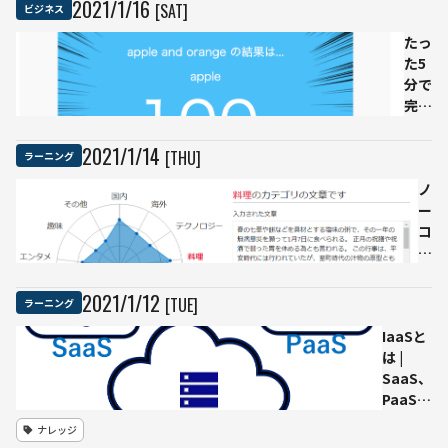
2021
/
1
/
16
[SAT]
ビジネス
たっ
た5
分で
完
成！
無料
2021
/
1
/
14
[THU]
ラーニング
のAI
メー
ノ
カー
ー
を使
コ
いノ
ー
ーコ
ド
ード
で
2021
/
1
/
12
[TUE]
ラーニング
で画
文
IaaSと
像分
章
は |
類モ
の
SaaS、
デル
カ
PaaSと
を作
テ
の違
成し
ゴ
ナレッジ
い・
てみ
リ