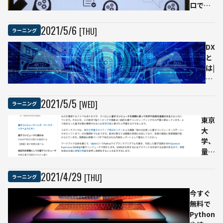
ロで達
成感を
得られ
2021
/
5
/
6
[THU]
ラーニング
た！ 無
料の
DX
Python
と
入門講
は|
座にチ
日
ャレン
本
ジして
企
2021
/
5
/
5
[WED]
ラーニング
みた
業
東京
の
大
正
学、
し
量子
い
コン
デ
ピュ
ジ
2021
/
4
/
29
[THU]
ラーニング
ーテ
タ
今すぐ
ィン
ル
無料で
グ入
ト
Python
門教
ラ