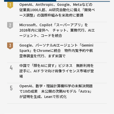
ニュ
OpenAI、Anthropic、Google、Metaなどの
ース
従業員1000人超、AI研究自動化に備え「開発ペ
まと
ース調整」の国際枠組みを米政府に要請
め
10
Microsoft、Copilot「スーパーアプリ」を
選
2026年内に提供へ チャット、業務代行、AIエ
ージェント、コードを統合
Google、パーソナルAIエージェント「Gemini
Spark」をChromeに統合 物件内覧予約や航
空券調査を代行、まず米国で
中国で「顔をAIに貸す」ビジネス 無断利用を
4
逆手に、AIドラマ向け肖像ライセンス市場が登
場
OpenAI、数学・理論計算機科学の未解決問題
5
で10の成果 未公開の次期AIモデル「Astra」
が証明を生成、Leanで形式化