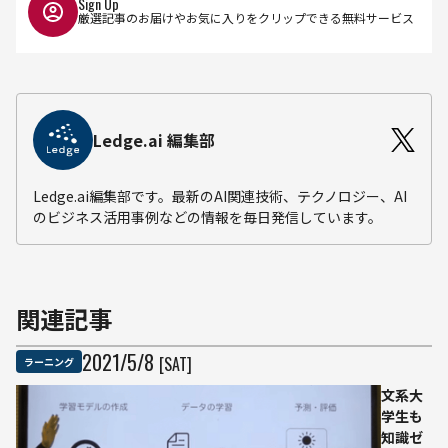
Sign Up
厳選記事のお届けやお気に入りをクリップできる無料サービス
Ledge.ai 編集部
Ledge.ai編集部です。最新のAI関連技術、テクノロジー、AI
のビジネス活用事例などの情報を毎日発信しています。
関連記事
2021
/
5
/
8
[SAT]
ラーニング
文系大
学生も
知識ゼ