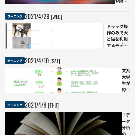
や統計
材が
ン
学を学
無料
ス
べる学
公開
フ
2021
/
4
/
28
[WED]
ラーニング
習コン
ゼロ
ォ
ドラッグ操
テンツ6
から
ー
作のみで犬
選
自習
メ
と猫を判別
でき
ー
するモデル
る教
シ
を作成して
材目
ョ
みた
指す
ン
2021
/
4
/
10
[SAT]
ラーニング
「KNIME
の
Analytics
文系
進
Platform」
大学
め
生が
方
約1
時間
半で
2021
/
4
/
8
[THU]
ラーニング
AIの
歴史
『デ
がわ
ータ
かる
分析
無料
のた