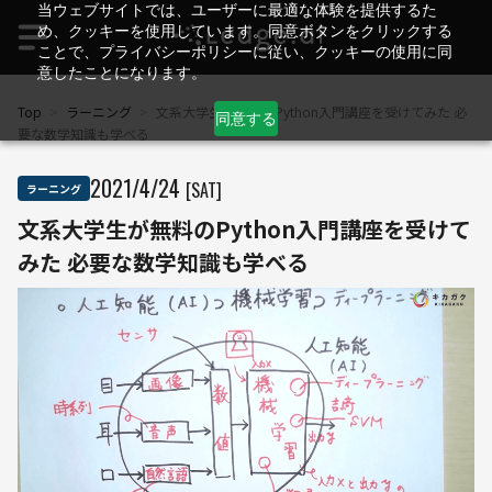
当ウェブサイトでは、ユーザーに最適な体験を提供するた
め、クッキーを使用しています。同意ボタンをクリックする
ことで、プライバシーポリシーに従い、クッキーの使用に同
意したことになります。
Top
>
ラーニング
>
文系大学生が無料のPython入門講座を受けてみた 必
同意する
要な数学知識も学べる
2021
/
4
/
24
[SAT]
ラーニング
文系大学生が無料のPython入門講座を受けて
みた 必要な数学知識も学べる