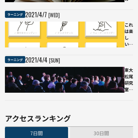
講座
めの
を受
統計
2021
/
4
/
7
[WED]
ラーニング
けて
学入
み
門』
これ
た！
PDF
は楽
が無
し
料公
い！
開
グー
デー
グル
2021
/
4
/
4
[SUN]
ラーニング
タサ
のAI
イエ
が何
東大
ンテ
の落
松尾
ィス
書き
研究
トた
か当
室の
ちが
てる
AI基
執筆
無料
礎講
ゲー
座が
ムで
無料
アクセスランキング
遊ん
に：
でみ
人工
7日間
30日間
た
知能