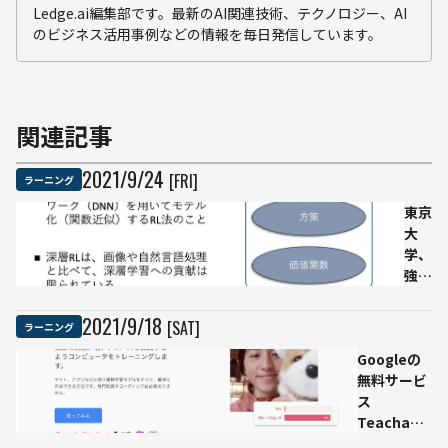
Ledge.ai編集部です。最新のAI関連技術、テクノロジー、AI
のビジネス活用事例などの情報を毎日発信しています。
関連記事
2021
/
9
/
24
[FRI]
ラーニング
東京
大
学、
強化
学習
と統
2021
/
9
/
18
[SAT]
ラーニング
計的
Googleの
自然
無料サービ
言語
ス
処理
Teachable
の講
Machineで
義資