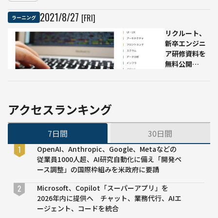
料入門
スタ
50
pandas
マイ
万
2021
/
8
/
27
[FRI]
ラーニング
や
ズ研
人
Jupyter
修」
が
リクルート、
など幅広
と
初
新卒エンジニ
い
は：
級
ア研修資料を
キカ
レ
無料公開
ガク
ベ
JavaScriptや
の技
ル
TypeScript、
術ブ
の
AWS研修など
ログ
AI・
アクセスランキング
デ
ー
7日間
30日間
タ
サ
OpenAI、Anthropic、Google、Metaなどの
イ
従業員1000人超、AI研究自動化に備え「開発ペ
エ
ース調整」の国際枠組みを米政府に要請
ン
ス
Microsoft、Copilot「スーパーアプリ」を
を
2026年内に提供へ チャット、業務代行、AIエ
学
ージェント、コードを統合
ぶ