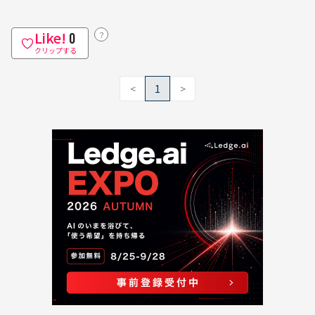
Like!
？
0
クリップする
<
1
>