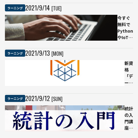
画像認識モ
料が
2021
/
9
/
14
[TUE]
ラーニング
デルを作成
無料
してみた
今すぐ
公開
無料で
サイ
Python
バー
やIoT、
エー
データ
ジェ
サイエ
ント
2021
/
9
/
13
[MON]
ラーニング
ンスを
の講
学べる
師ら
新資
学習コ
担当
格
ンテン
「デ
ツ7選
ータ
サイ
エン
2021
/
9
/
12
[SUN]
ラーニング
ス数
学ス
統計
トラ
の入
テジ
門講
ス
座が
ト」
無料