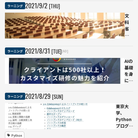
が9
に、
2021
/
9
/
2
[THU]
ラーニング
月
京大
21
メソ
文
日か
ッド
科
ら開
でデ
省
始
ータ
が
機械
サイ
67
学習
エン
校
2021
/
8
/
31
[TUE]
ラーニング
[AD]
やビ
ス関
の
ジネ
連教
AIの
教
ス活
員が
基礎
育
用も
担当
を身
プ
問わ
に着
ロ
れる
けた
グ
い
ラ
2021
/
8
/
29
[SUN]
ラーニング
そん
ム
東京大
な人
を
学、
にオ
認
Python
スス
定
プログラ
メの
年
ミング無
「カ
間
Python