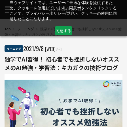
当ウェブサイトでは、ユーザーに最適な体験を提供するた
め、クッキーを使用しています。同意ボタンをクリックする
ことで、プライバシーポリシーに従い、クッキーの使用に同
意したことになります。
Top
>
ラーニング
>
独学でAI習得！ 初心者でも挫折しないオススメのAI勉
同意する
強・学習法：キカガクの技術ブログ
2021
/
9
/
8
[WED]
ラーニング
[AD]
独学でAI習得！ 初心者でも挫折しないオスス
メのAI勉強・学習法：キカガクの技術ブログ