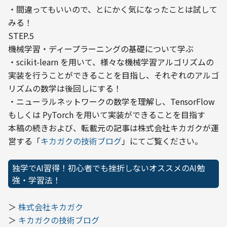
・間違ってもいいので、とにかく気になったことは試して
みる！
STEP.5

機械学習・ディープラーニングの基礎について学ぶ

・scikit-learn を用いて、様々な機械学習アルゴリズムの
実装を行うことができることを目指し、それぞれのアルゴ
リズムの数学は後回しにする！

・ニューラルネットワークの数学を理解し、TensorFlow 
もしくは PyTorch を用いて実装ができることを目指す
本稿の続きおよび、転載元の記事は株式会社キカガクが運
営する「
キカガクの技術ブログ
」にてご覧ください。
独学でAI習得！初心者でも挫折しないオススメのAI勉
強・学習法！
＞ 
株式会社キカガク
＞ 
キカガクの技術ブログ