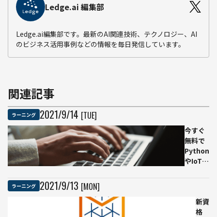
Ledge.ai 編集部
Ledge.ai編集部です。最新のAI関連技術、テクノロジー、AI
のビジネス活用事例などの情報を毎日発信しています。
関連記事
2021
/
9
/
14
[TUE]
ラーニング
今すぐ
無料で
Python
やIoT、
データ
サイエ
2021
/
9
/
13
[MON]
ラーニング
ンスを
学べる
新資
学習コ
格