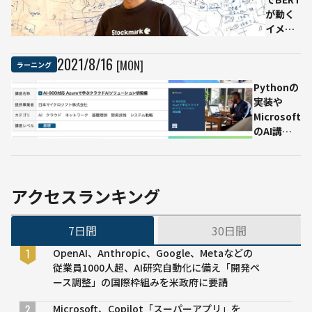
級
が動く
レ
イメー
ベ
ジを知
ル
ってほ
2021
/
8
/
16
[MON]
ラーニング
の
しい。
AI・
Pythonの
『BERT
デ
実装や
による
ー
Microsoft
自然言
タ
のAI講座
語処理
サ
が無料に
入門』
イ
の著者
エ
に聞く
ン
アクセスランキング
ス
を
7日間
30日間
学
ぶ
OpenAI、Anthropic、Google、Metaなどの
従業員1000人超、AI研究自動化に備え「開発ペ
ース調整」の国際枠組みを米政府に要請
Microsoft、Copilot「スーパーアプリ」を