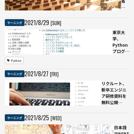
用も
担当
オス
省
問わ
スメ
が
れる
のAI
67
勉
校
2021
/
8
/
29
[SUN]
ラーニング
強・
の
東京大
学習
教
学、
法：
育
Python
キカ
プ
プログラ
ガク
ロ
ミング無
の技
グ
Python
料入門
術ブ
ラ
pandas
ログ
ム
2021
/
8
/
27
[FRI]
ラーニング
や
を
Jupyter
認
リクルート、
など幅広
定
新卒エンジニ
い
年
ア研修資料を
間
無料公開
50
JavaScriptや
万
TypeScript、
2021
/
8
/
25
[WED]
ラーニング
人
AWS研修など
が
日本語
初
でBERT