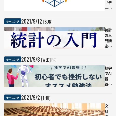
ンテン
「デ
ツ7選
ータ
サイ
エン
2021
/
9
/
12
[SUN]
ラーニング
ス数
学ス
統計
トラ
の入
テジ
門講
ス
座が
ト」
無料
が9
に、
2021
/
9
/
8
[WED]
ラーニング
[AD]
月
京大
21
メソ
独学
日か
ッド
でAI
ら開
でデ
習
始
ータ
得！
機械
サイ
初心
学習
エン
者で
2021
/
9
/
2
[THU]
ラーニング
やビ
ス関
も挫
ジネ
連教
折し
文
ス活
員が
ない
科