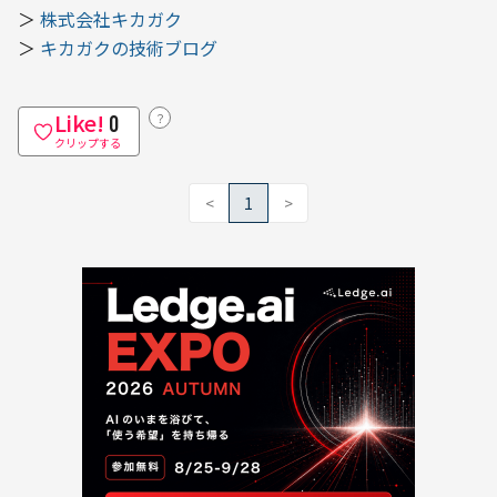
＞ 
株式会社キカガク
＞ 
キカガクの技術ブログ
Like!
？
0
クリップする
<
1
>