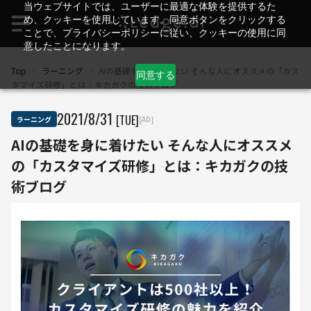
当ウェブサイトでは、ユーザーに最適な体験を提供するた
め、クッキーを使用しています。同意ボタンをクリックする
ことで、プライバシーポリシーに従い、クッキーの使用に同
意したことになります。
Top
>
ラーニング
>
AIの基礎を身に着けたい そんな人にオススメの「カス
同意する
タマイズ研修」とは：キカガクの技術ブログ
2021
/
8
/
31
[TUE]
ラーニング
[AD]
AIの基礎を身に着けたい そんな人にオススメ
の「カスタマイズ研修」とは：キカガクの技
術ブログ