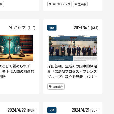
ド
モビリティ×AI
近未来
2024
/
5
/
21
2024
/
5
/
4
[TUE]
[SAT]
公共
明家として認められず
岸田首相、生成AIの国際的枠組
「発明は人間の創造的
み「広島AIプロセス・フレンズ
判断
グループ」設立を発表 パリ
OECD会合にて
日本政府
2024
/
4
/
22
2024
/
4
/
21
[MON]
[SUN]
公共