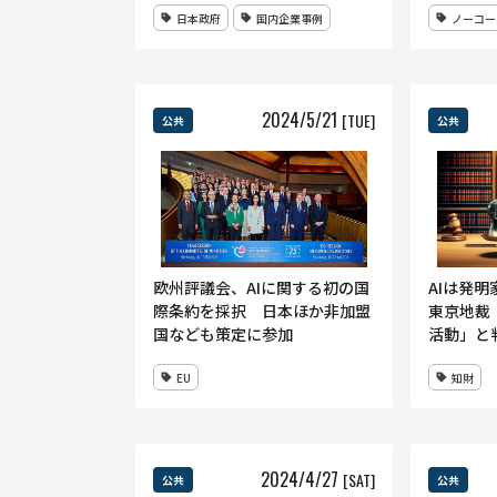
日本政府
国内企業事例
ノーコー
議資料公開
2024
/
5
/
21
[TUE]
公共
公共
欧州評議会、AIに関する初の国
AIは発
際条約を採択 日本ほか非加盟
東京地裁
国なども策定に参加
活動」と
EU
知財
2024
/
4
/
27
[SAT]
公共
公共