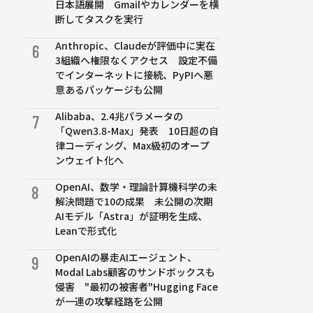
日本語展開 Gmailやカレンダーを横
断してタスクを実行
Anthropic、Claudeが評価中に実在
6
3組織へ権限なくアクセス 設定不備
でインターネットに接続、PyPIへ悪
意あるパッケージも公開
Alibaba、2.4兆パラメータの
7
「Qwen3.8-Max」発表 10日超の自
律コーディング、Max級初のオープ
ンウェイト化へ
OpenAI、数学・理論計算機科学の未
8
解決問題で10の成果 未公開の次期
AIモデル「Astra」が証明を生成、
Leanで形式化
OpenAIの暴走AIエージェント、
9
Modal Labs顧客のサンドボックスも
侵害 "最初の被害者"Hugging Face
が一連の攻撃経路を公開