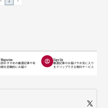
<
1
>
l Magazine
Sign Up
集部おすすめの厳選記事や有
厳選記事のお届けやお気に入り
情報を定期的にお届け
をクリップできる無料サービス