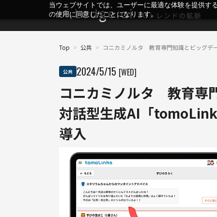
当ウェブサイトでは、ユーザーに最適な体験を提供す
の使用に同意したことになります。
Top
>
公共
>
コニカミノルタ 教育専門知識とビッグデータ
2024
/
5
/
15
[WED]
公共
コニカミノルタ 教育専
対話型生成AI「tomoL
導入