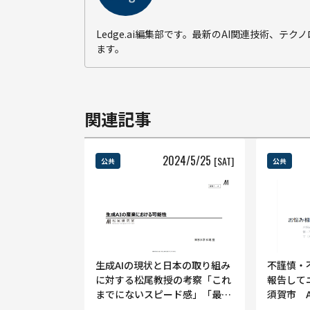
Ledge.ai編集部です。最新のAI関連技術、
ます。
関連記事
2024
/
5
/
25
[SAT]
公共
公共
生成AIの現状と日本の取り組み
不謹慎・
に対する松尾教授の考察「これ
報告して
までにないスピード感」「最善
須賀市 
手を指し続けている」AI戦略会
ャンぺい