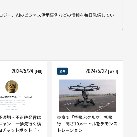
テクノロジー、AIのビジネス活用事例などの情報を毎日発信してい
2024
/
5
/
24
2024
/
5
/
22
[FRI]
[WED]
公共
不適切・不正確発言は
東京で「空飛ぶクルマ」初飛
ニャン 一歩先行く横
行 高さ10メートルをデモンス
AIチャットボット「ニ
トレーション
」公開