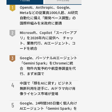
OpenAI、Anthropic、Google、
Metaなどの従業員1000人超、AI研究
自動化に備え「開発ペース調整」の
国際枠組みを米政府に要請
Microsoft、Copilot「スーパーアプ
リ」を2026年内に提供へ チャッ
ト、業務代行、AIエージェント、コ
ードを統合
Google、パーソナルAIエージェント
「Gemini Spark」をChromeに統
合 物件内覧予約や航空券調査を代
行、まず米国で
中国で「顔をAIに貸す」ビジネス
4
無断利用を逆手に、AIドラマ向け肖
像ライセンス市場が登場
Google、24時間365日働く個人向け
5
AIエージェント「Gemini Spark」を