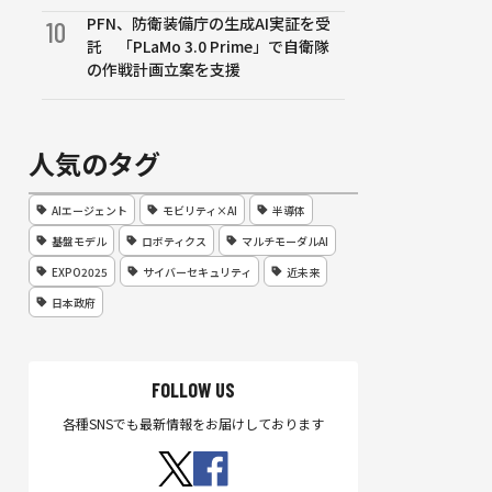
PFN、防衛装備庁の生成AI実証を受
10
託 「PLaMo 3.0 Prime」で自衛隊
の作戦計画立案を支援
人気のタグ
AIエージェント
モビリティ×AI
半導体
基盤モデル
ロボティクス
マルチモーダルAI
EXPO2025
サイバーセキュリティ
近未来
日本政府
FOLLOW US
各種SNSでも最新情報をお届けしております