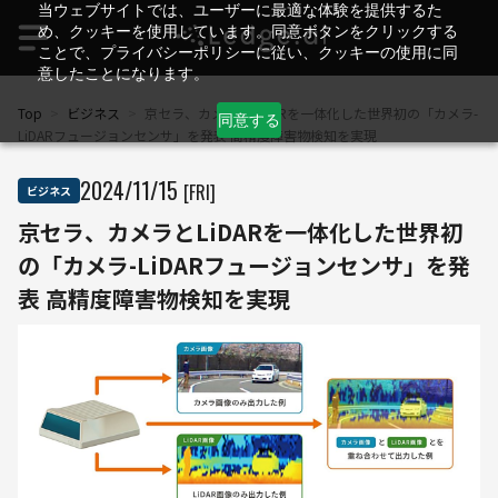
当ウェブサイトでは、ユーザーに最適な体験を提供するた
め、クッキーを使用しています。同意ボタンをクリックする
ことで、プライバシーポリシーに従い、クッキーの使用に同
意したことになります。
Top
>
ビジネス
>
京セラ、カメラとLiDARを一体化した世界初の「カメラ-
同意する
LiDARフュージョンセンサ」を発表 高精度障害物検知を実現
2024
/
11
/
15
[FRI]
ビジネス
京セラ、カメラとLiDARを一体化した世界初
の「カメラ-LiDARフュージョンセンサ」を発
表 高精度障害物検知を実現