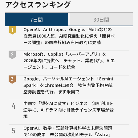
エッジ
アクセスランキング
ソフト
ウェ
7日間
30日間
ア」を
販売開
OpenAI、Anthropic、Google、Metaなどの
始
従業員1000人超、AI研究自動化に備え「開発ペ
ース調整」の国際枠組みを米政府に要請
Microsoft、Copilot「スーパーアプリ」を
2026年内に提供へ チャット、業務代行、AIエ
ージェント、コードを統合
Google、パーソナルAIエージェント「Gemini
Spark」をChromeに統合 物件内覧予約や航
空券調査を代行、まず米国で
中国で「顔をAIに貸す」ビジネス 無断利用を
4
逆手に、AIドラマ向け肖像ライセンス市場が登
場
OpenAI、数学・理論計算機科学の未解決問題
5
で10の成果 未公開の次期AIモデル「Astra」