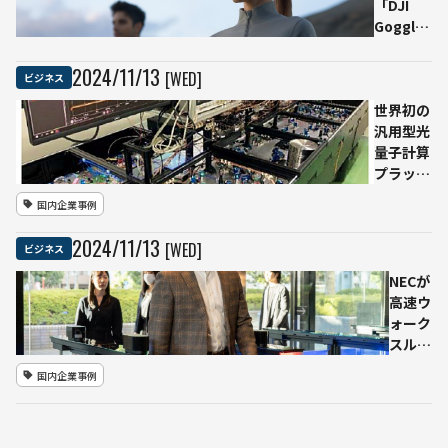
「DJI
冷め
Goggles
る熱
N3」を
意が
発表 長
Slack
2024
/
11
/
13
[WED]
ビジネス
時間・低
調査
遅延でリ
世界初の
で浮
アルな一
汎用型光
き彫
人称視点
量子計算
りに
の飛行体
プラット
ー経
験が可能
フォーム
営層
国内企業事例
に
を開発
の投
－ 理
資意
2024
/
11
/
13
[WED]
ビジネス
研、
欲と
NTT、
現場
NECが
Fixstars
の現
高速ウ
が新方式
実に
ォーク
の量子コ
ギャ
スルー
ンピュー
ップ
顔認証
国内企業事例
タを実現
ソフト
「Bio-
IDiom