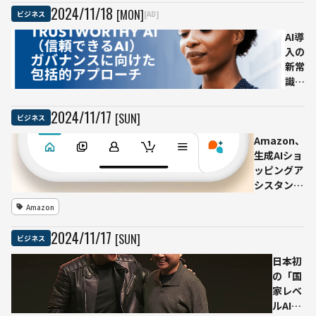
Voice」
2024
/
11
/
18
[MON]
ビジネス
[AD]
を発表
13カ国語
AI導
対応で
入の
Web会議
新常
と1対1会
識：
話をサポ
「信
ート
頼で
2024
/
11
/
17
[SUN]
ビジネス
きる
Amazon、
AIガ
生成AIショ
バナ
ッピングア
ン
シスタント
ス」
「Rufus」
20
Amazon
ベータ版を
ペー
日本で提供
ジの
2024
/
11
/
17
[SUN]
ビジネス
開始
ガイ
ドを
日本初
無料
の「国
公開
家レベ
ルAIイ