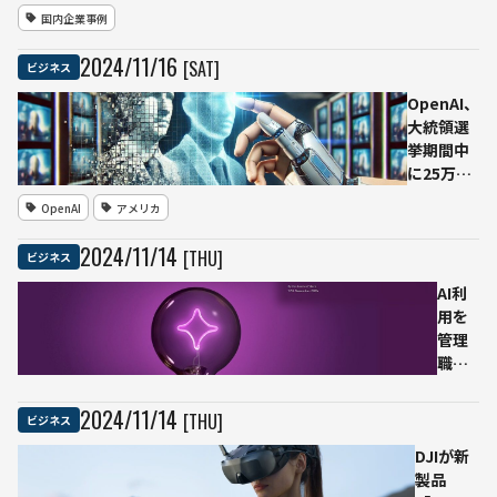
ンフラ
国内企業事例
構築」
へ
2024
/
11
/
16
[SAT]
ビジネス
NVIDIA
とソフ
OpenAI、
トバン
大統領選
クが提
挙期間中
携を発
に25万件
表
のディー
OpenAI
アメリカ
プフェイ
ク画像生
2024
/
11
/
14
[THU]
ビジネス
成リクエ
ストを拒
AI利
否
用を
管理
職に
隠す
労働
2024
/
11
/
14
[THU]
ビジネス
者、
DJIが新
AI導
製品
入に