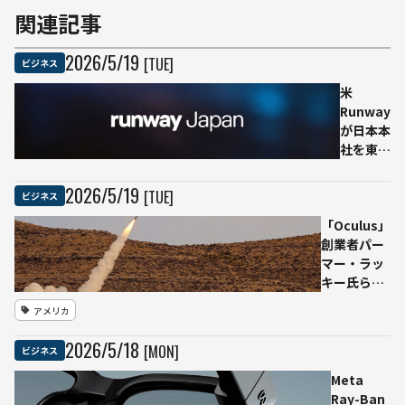
関連記事
2026
/
5
/
19
[TUE]
ビジネス
米
Runway
が日本本
社を東京
に開設
へ
2026
/
5
/
19
[TUE]
ビジネス
4000万
「Oculus」
ドル投
創業者パー
資、動画
マー・ラッ
生成AIを
キー氏ら設
広告・製
立のAI防衛
造・ロボ
アメリカ
テック
ティクス
Anduril、
領域へ
2026
/
5
/
18
[MON]
ビジネス
50億ドル調
達で評価額
Meta
610億ドル
Ray-Ban