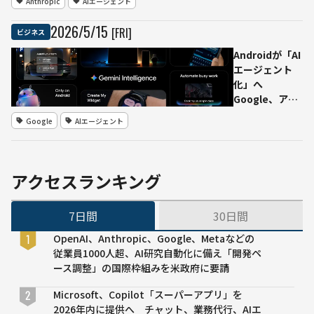
Anthropic
AIエージェント
発表 会計・
請求・営業な
2026
/
5
/
15
[FRI]
ビジネス
ど15種類の
業務ワークフ
Androidが「AI
ローを提供
エージェント
化」へ
Google、アプ
リ横断操作や
Google
AIエージェント
Chrome上の作
業を代行する
「Gemini
Intelligence」
アクセスランキング
発表
7日間
30日間
OpenAI、Anthropic、Google、Metaなどの
従業員1000人超、AI研究自動化に備え「開発ペ
ース調整」の国際枠組みを米政府に要請
Microsoft、Copilot「スーパーアプリ」を
2026年内に提供へ チャット、業務代行、AIエ