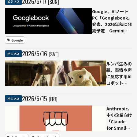
2026
/
5
/
17
[SUN]
ビジネス
「Incognito
Chat」発表
Google、AIノート
PC「Googlebook」
発表、2026年秋に発
売予定 Gemini前
提でマウスポインタ
Google
ーやデスクトップを
再設計
2026
/
5
/
16
[SAT]
ビジネス
ルンバ生みの
親、表情や声
に反応するAI
ロボット
「Familiar」
発表 新会社
2026
/
5
/
15
[FRI]
ビジネス
FM&Mが開発
Anthropic、
中小企業向け
「Claude
for Small
Business」