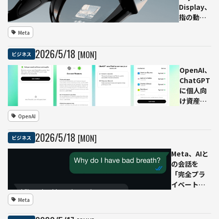
に 米国防
Display、
省とミサイ
指の動き
ル量産契約
で文字入
Meta
も
力可能
に ニュ
2026
/
5
/
18
[MON]
ビジネス
ーラル手
書き入力
OpenAI、
を全ユー
ChatGPT
ザーへ展
に個人向
開
け資産管
理機能
OpenAI
金融口座
と連携し
2026
/
5
/
18
[MON]
ビジネス
支出・投
資・負債
Meta、AIと
を可視
の会話を
化、米
「完全プラ
Proユー
イベート」
ザー向け
に
Meta
に提供
WhatsApp
向け新機能