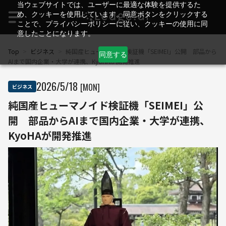
当ウェブサイトでは、ユーザーに最適な体験を提供するた
め、クッキーを使用しています。同意ボタンをクリックする
ことで、プライバシーポリシーに従い、クッキーの使用に同
意したことになります。
Top
>
ビジネス
>
純国産ヒューマノイド検証機「SEIMEI」公開 部品から
同意する
AIまで国内企業・大学が連携、KyoHAが開発推進
2026
/
5
/
18
[MON]
ビジネス
純国産ヒューマノイド検証機「SEIMEI」公
開 部品からAIまで国内企業・大学が連携、
KyoHAが開発推進