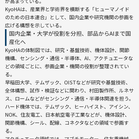
が高まっている。
KyoHAは、産業界と学術界を横断する「ヒューマノイド
のための日本連合」として、国内企業や研究機関の参画を
広げる構想を示している。
国内企業・大学が役割を分担、部品からAIまで国
産化へ
KyoHAの体制図では、研究・基盤技術、機体設計、関節
機構、センシング・通信・半導体、AI、アクチュエータな
どの領域ごとに、参画企業・機関の役割が整理されてい
る。
早稲田大学、テムザック、OISTなどが研究や基盤技術、
全体構想、試作・検証などに関わり、村田製作所、ルネサ
ス、ロームなどがセンシング・通信・半導体関連を担う。
ハード機体では、テムザック、ヒーハイスト、アイシン、
NOK、住友電工、日本航空電子工業などが、機体設計、
関節機構、シール、配線、コネクタなどの領域で参画す
る。
アクチュエータ領域では、マブチモーター、住友重機械、