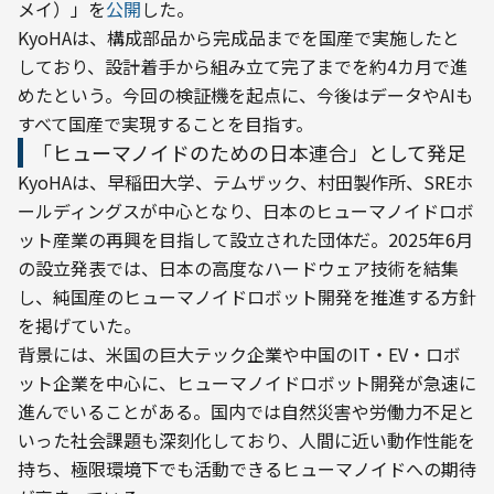
メイ）」を
公開
した。
KyoHAは、構成部品から完成品までを国産で実施したと
しており、設計着手から組み立て完了までを約4カ月で進
めたという。今回の検証機を起点に、今後はデータやAIも
すべて国産で実現することを目指す。
「ヒューマノイドのための日本連合」として発足
KyoHAは、早稲田大学、テムザック、村田製作所、SREホ
ールディングスが中心となり、日本のヒューマノイドロボ
ット産業の再興を目指して設立された団体だ。2025年6月
の設立発表では、日本の高度なハードウェア技術を結集
し、純国産のヒューマノイドロボット開発を推進する方針
を掲げていた。
背景には、米国の巨大テック企業や中国のIT・EV・ロボ
ット企業を中心に、ヒューマノイドロボット開発が急速に
進んでいることがある。国内では自然災害や労働力不足と
いった社会課題も深刻化しており、人間に近い動作性能を
持ち、極限環境下でも活動できるヒューマノイドへの期待