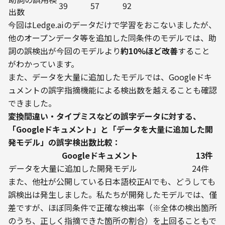
39
57
92
出数
今回はLedge.aiのデータだけで学習をおこないましたが、
他のオープンデータ等を追加した同条件のモデルでは、助
詞の誤検出が今回のモデルより
約10%ほど改善
すること
がわかっています。
また、データを大量に追加したモデルでは、Googleドキ
ュメントの誤字指摘機能による検出数を越えることも確認
できました。
変換間違い・タイプミスなどの誤字データに対する、
「Googleドキュメント」と「データを大量に追加した開
発モデル」の誤字検出数比較：
Googleドキュメント
13件
データを大量に追加した開発モデル
24件
また、他社が公開している日本語校正AIでも、どうしても
誤検出は発生しました。私たちが開発したモデルでは、僅
差ですが、ほぼ同条件で正確な検出率（※全体の検出箇所
のうち、正しく指摘できた箇所の割合）を上回ることもで