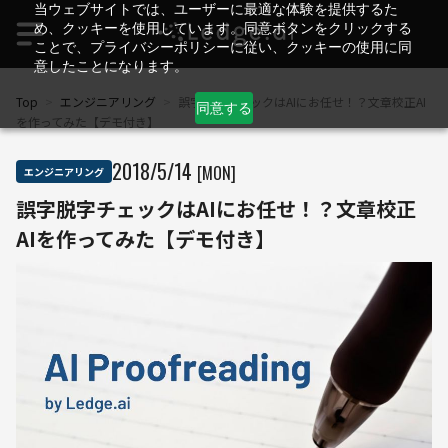
当ウェブサイトでは、ユーザーに最適な体験を提供するた
め、クッキーを使用しています。同意ボタンをクリックする
ことで、プライバシーポリシーに従い、クッキーの使用に同
意したことになります。
Top
>
エンジニアリング
>
誤字脱字チェックはAIにお任せ！？文章校正AI
同意する
を作ってみた【デモ付き】
2018
/
5
/
14
[MON]
エンジニアリング
誤字脱字チェックはAIにお任せ！？文章校正
AIを作ってみた【デモ付き】