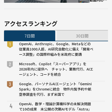
動画内の超
web
詳細解析デ
サイ
ータを誰で
ト自
も無料高速
動コ
で使える時
ーデ
アクセスランキング
代へ
ィン
グ。
7日間
30日間
OpenAI、Anthropic、Google、Metaなどの
従業員1000人超、AI研究自動化に備え「開発ペ
ース調整」の国際枠組みを米政府に要請
Microsoft、Copilot「スーパーアプリ」を
2026年内に提供へ チャット、業務代行、AIエ
ージェント、コードを統合
Google、パーソナルAIエージェント「Gemini
Spark」をChromeに統合 物件内覧予約や航
空券調査を代行、まず米国で
OpenAI、数学・理論計算機科学の未解決問題
4
で10の成果 未公開の次期AIモデル「Astra」