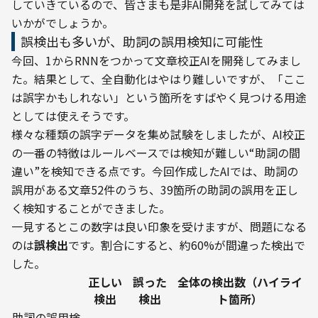
していきているので、皆さまも是非AI開発を試してみては
いかがでしょうか。
誤検出も多いが、助詞の誤用検知に可能性
今回、1からRNNをつかって文章校正AIを開発してみまし
た。結果として、全自動化はやはり難しいですが、「ここ
は誤字かもしれない」という箇所をすばやく見つける用途
としては使えそうです。
様々な種類の誤字データを集め試験をしましたが、AI校正
の一番の特徴はルールベースでは検知が難しい“助詞の間
違い”を検知できる点です。今回作成したAIでは、助詞の
誤用がある文章52件のうち、39箇所の助詞の誤用を正し
く検知することができました。
一見するとこの数字は良い印象を受けますが、問題になる
のは
誤検出
です。割合にすると、約60%が間違った検出で
した。
正しい
誤った
全体の検出数（ハイライ
検出
検出
ト箇所）
助詞の誤用検