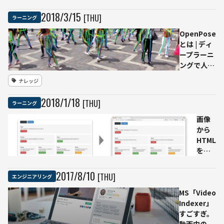
用した感
が作
術ブ
情分析を
る
ログ
2018
/
3
/
15
[THU]
ラーニング
試してみ
「正
OpenPose
る
しい
とは | ディ
監視
ープラーニ
社
ングで人の
会」
ポーズを解
ナレッジ
析
2018
/
1
/
18
[THU]
ラーニング
画像
から
HTML
を生
成す
る深
2017
/
8
/
10
[THU]
エンジニアリング
層学
MS「Video
習と
Indexer」
は？
すごすぎ。
AIが