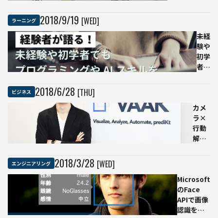
応用した
「Everybody
2018
/
9
/
19
[WED]
ラーニング
Dance
Now」がすご
未経
い
験や
初学
者で
もプ
ログ
2018
/
6
/
28
[THU]
ビジネス
ラミ
カメ
ング
ラ×
やAI
行動
スキ
解析
ルを
で人
習得
の目
でき
2018
/
3
/
28
[WED]
エンジニアリング
的を
る理
Microsoft
AIが
由：
のFace
予
キカ
APIで画像
測。
ガク
認識を利
VAAK
の技