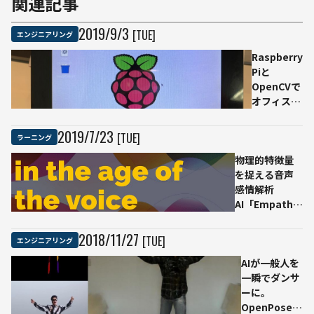
関連記事
2019
/
9
/
3
[TUE]
エンジニアリング
Raspberry
Piと
OpenCVで
オフィスの
居眠りを検
知してみた
2019
/
7
/
23
[TUE]
ラーニング
物理的特徴量
を捉える音声
感情解析
AI「Empath」
の実力
2018
/
11
/
27
[TUE]
エンジニアリング
AIが一般人を
一瞬でダンサ
ーに。
OpenPoseを