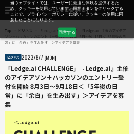
当ウェブサイトでは、ユーザーに最適な体験を提供するた
め、クッキーを使用しています。同意ボタンをクリックする
ことで、プライバシーポリシーに従い、クッキーの使用に同
意したことになります。
Top
>
ビジネス
>
「Ledge.ai CHALLENGE」『Ledge.ai』主催のアイデア
同意する
ソン＋ハッカソンのエントリー受付を開始 8月3日〜9月18日＜「5年後の日
常」に「余白」を生み出す」＞アイデアを募集
2023
/
8
/
7
[MON]
ビジネス
「Ledge.ai CHALLENGE」『Ledge.ai』主催
のアイデアソン＋ハッカソンのエントリー受
付を開始 8月3日〜9月18日＜「5年後の日
常」に「余白」を生み出す」＞アイデアを募
集