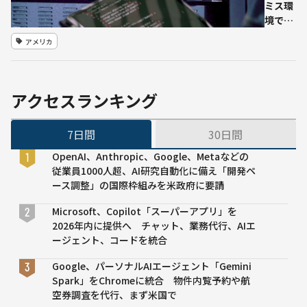
大規模に
ミス環
境で生
成AIを
アメリカ
使える
パッケ
ージ
NVIDIA
アクセスランキング
と協力
7日間
30日間
OpenAI、Anthropic、Google、Metaなどの
従業員1000人超、AI研究自動化に備え「開発ペ
ース調整」の国際枠組みを米政府に要請
Microsoft、Copilot「スーパーアプリ」を
2026年内に提供へ チャット、業務代行、AIエ
ージェント、コードを統合
Google、パーソナルAIエージェント「Gemini
Spark」をChromeに統合 物件内覧予約や航
空券調査を代行、まず米国で