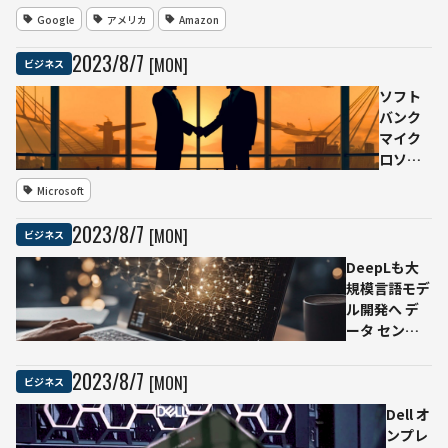
認可能
回答
Google
アメリカ
Amazon
に
「Google
アシスタ
2023
/
8
/
7
[MON]
ビジネス
ント」の
LLM搭載
ソフト
が明らか
バンク
に 担当チ
マイク
ームでは
ロソフ
レイオフ
トのAI
Microsoft
も
で提携
Azure
2023
/
8
/
7
[MON]
ビジネス
OpenAI
Service
DeepLも大
と音声
規模言語モデ
通話な
ル開発へ デ
ど組み
ータ センタ
合わせ
ー基盤
「NVIDIA
2023
/
8
/
7
[MON]
ビジネス
DGX
SuperPOD」
Dell オ
導入 欧州最
ンプレ