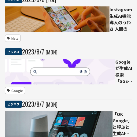
[TUE]
Instagram
生成AI機能
導入のうわ
さ 人間の撮
影した写真
Meta
とAI生成物
を区別する
2023
/
8
/
7
[MON]
ビジネス
機能など
Google
が生成AI
検索
「SGE」
強化 画
Google
像つき
で検索
2023
/
8
/
7
[MON]
ビジネス
結果の
まとめ
「OK
生成 情
Google」
報の鮮
と呼ぶと
度も確
生成AIが