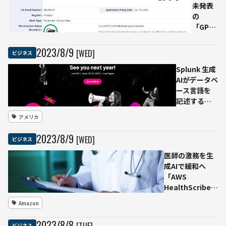
未発表
の
「GPT-
5」に関
する商
2023
/
8
/
9
[WED]
ビジネス
標登録
Splunk 生成
を出願
AIがデータベ
「人工
ース言語を
的に音
記述する
声を生
「Splunk AI
成」な
アメリカ
Assistant」
どの内
などAI機能を
容
2023
/
8
/
9
[WED]
ビジネス
強化
医師の激務を生
成AIで緩和へ
「AWS
HealthScribe」
は問診の会話を
Amazon
自動で臨床文書
に
2023
/
8
/
8
ビジネス