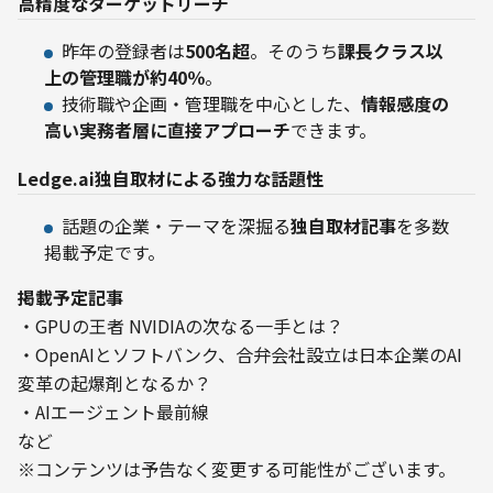
高精度なターゲットリーチ
昨年の登録者は
500名超
。そのうち
課長クラス以
上の管理職が約40％
。
技術職や企画・管理職を中心とした、
情報感度の
高い実務者層に直接アプローチ
できます。
Ledge.ai独自取材による強力な話題性
話題の企業・テーマを深掘る
独自取材記事
を多数
掲載予定です。
掲載予定記事
・GPUの王者 NVIDIAの次なる一手とは？

・OpenAIとソフトバンク、合弁会社設立は日本企業のAI
変革の起爆剤となるか？

・AIエージェント最前線

など

※コンテンツは予告なく変更する可能性がございます。