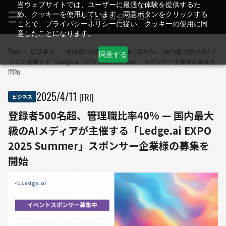
当ウェブサイトでは、ユーザーに最適な体験を提供するた
め、クッキーを使用しています。同意ボタンをクリックする
ことで、プライバシーポリシーに従い、クッキーの使用に同
意したことになります。
Top
>
ビジネス
>
登録者500名超、管理職比率40% — 国内最大級のAIメデ
同意する
ィアが主催する「Ledge.ai EXPO 2025 Summer」スポンサー企業様の募集を
開始
2025
/
4
/
11
[FRI]
ビジネス
登録者500名超、管理職比率40% — 国内最大
級のAIメディアが主催する「Ledge.ai EXPO
2025 Summer」スポンサー企業様の募集を
開始