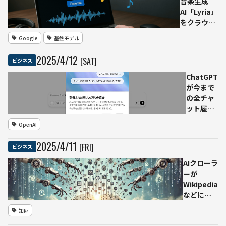
音楽生成
AI「Lyria」
をクラウド
で提供開
Google
基盤モデル
始 動画・
画像・音
2025
/
4
/
12
[SAT]
ビジネス
声・音楽の
4種の生成
ChatGPT
AIをまとめ
が今まで
て使える環
の全チャ
境は大手IT
ット履歴
企業では初
を参照し
OpenAI
めて
て応答す
る——
2025
/
4
/
11
[FRI]
ビジネス
「メモ
リ」機能
AIクローラ
を拡充し
ーが
パーソナ
Wikipedia
ライズ精
などに与
度を向上
える負荷
知財
が深刻な