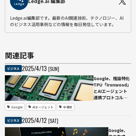
Ledge.ai 編集部
Ledge.ai編集部です。最新のAI関連技術、テクノロジー、AI
のビジネス活用事例などの情報を毎日発信しています。
関連記事
2025
/
4
/
13
[SUN]
ビジネス
Google、推論特化
TPU「Ironwood」
とAIエージェント
連携プロトコル
「A2A」を発表
Google
AIエージェント
半導体
──Cloud Next
2025でAIインフラ
2025
/
4
/
12
[SAT]
ビジネス
の進化を示す
Google、