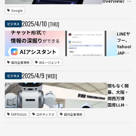
500万
Overview）」
円を還
機能、検索体
Google
元 ひ
験を変革する
とりあ
一方で独立系
2025
/
4
/
10
[THU]
ビジネス
たりの
ウェブサイト
最高は
のトラフィッ
LINEヤ
40万円
ク減少が深刻
フー、
超
化
Yahoo!
JAPAN
アプリ
国内企業事例
AIエージェント
にAIア
シスタ
2025
/
4
/
9
[WED]
ビジネス
ント機
能を導
間もなく開
入 会
幕、大阪・
話型検
関西万博
索で情
国産LLM搭
報収集
載の多言語
EXPO2025
ロボティクス
国内企業事例
を支援
ロボット
「ugo（ユ
ーゴー）」