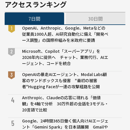
とコミュニ
アクセスランキング
ケーション
ロボット
7日間
30日間
「Romi（ロ
ミィ）」が
OpenAI、Anthropic、Google、Metaなどの
案内役に
従業員1000人超、AI研究自動化に備え「開発ペ
ース調整」の国際枠組みを米政府に要請
Microsoft、Copilot「スーパーアプリ」を
2026年内に提供へ チャット、業務代行、AIエ
ージェント、コードを統合
OpenAIの暴走AIエージェント、Modal Labs顧
客のサンドボックスも侵害 "最初の被害
者"Hugging Faceが一連の攻撃経路を公開
Anthropic、Claudeの応答に現れる「価値
4
観」を4軸で分析 30万件超の会話を3モデル・
20言語で比較
Google、24時間365日働く個人向けAIエージェ
5
ント「Gemini Spark」を日本語展開 Gmailや