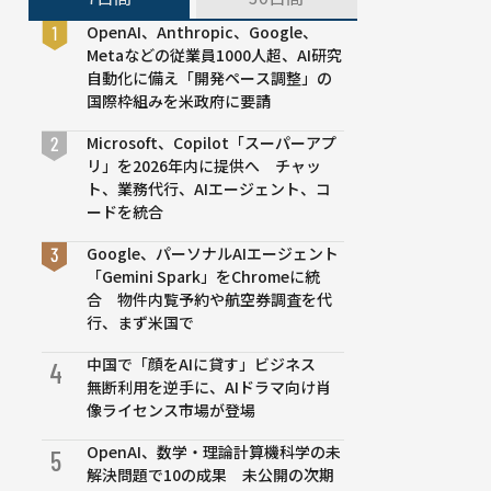
OpenAI、Anthropic、Google、
Metaなどの従業員1000人超、AI研究
自動化に備え「開発ペース調整」の
国際枠組みを米政府に要請
Microsoft、Copilot「スーパーアプ
リ」を2026年内に提供へ チャッ
ト、業務代行、AIエージェント、コ
ードを統合
Google、パーソナルAIエージェント
「Gemini Spark」をChromeに統
合 物件内覧予約や航空券調査を代
行、まず米国で
中国で「顔をAIに貸す」ビジネス
4
無断利用を逆手に、AIドラマ向け肖
像ライセンス市場が登場
OpenAI、数学・理論計算機科学の未
5
解決問題で10の成果 未公開の次期