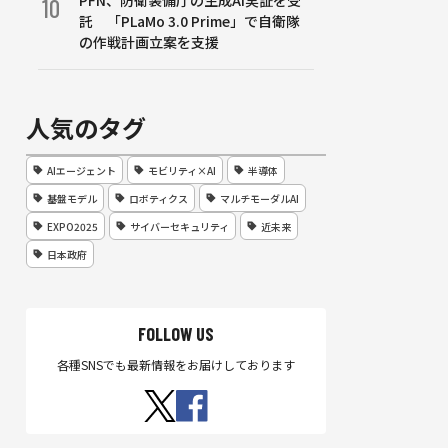
PFN、防衛装備庁の生成AI実証を受
10
託 「PLaMo 3.0 Prime」で自衛隊
の作戦計画立案を支援
人気のタグ
AIエージェント
モビリティ×AI
半導体
基盤モデル
ロボティクス
マルチモーダルAI
EXPO2025
サイバーセキュリティ
近未来
日本政府
FOLLOW US
各種SNSでも最新情報をお届けしております