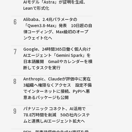
AIモデル「Astra」が証明を生成、
Leanで形式化
Alibaba、2.4兆パラメータの
6
「Qwen3.8-Max」発表 10日超の自
律コーディング、Max級初のオープ
ンウェイト化へ
Google、24時間365日働く個人向け
7
AIエージェント「Gemini Spark」を
日本語展開 Gmailやカレンダーを横
断してタスクを実行
Anthropic、Claudeが評価中に実在
8
3組織へ権限なくアクセス 設定不備
でインターネットに接続、PyPIへ悪
意あるパッケージも公開
パナソニック コネクト、AI活用で
9
78.8万時間を削減 50の社内システ
ムと連携しAIエージェント拡大へ