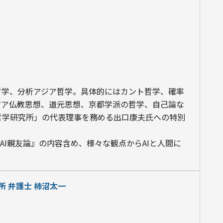
哲学、分析アジア哲学。具体的にはカント哲学、確率
ジア仏教思想、道元思想、京都学派の哲学、自己論な
哲学研究所」の代表理事を務める出口康夫氏への特別
　AI親友論』の内容含め、様々な観点からAIと人間に
務所 弁護士 柿沼太一