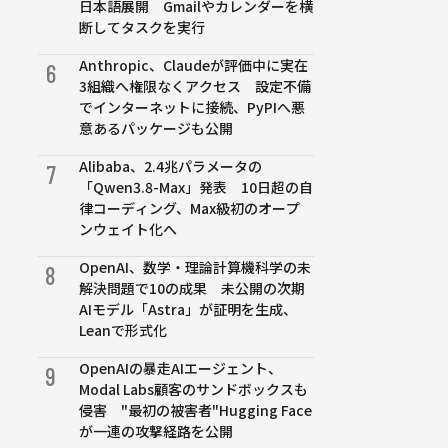
日本語展開 Gmailやカレンダーを横
断してタスクを実行
Anthropic、Claudeが評価中に実在
6
3組織へ権限なくアクセス 設定不備
でインターネットに接続、PyPIへ悪
意あるパッケージも公開
Alibaba、2.4兆パラメータの
7
「Qwen3.8-Max」発表 10日超の自
律コーディング、Max級初のオープ
ンウェイト化へ
OpenAI、数学・理論計算機科学の未
8
解決問題で10の成果 未公開の次期
AIモデル「Astra」が証明を生成、
Leanで形式化
OpenAIの暴走AIエージェント、
9
Modal Labs顧客のサンドボックスも
侵害 "最初の被害者"Hugging Face
が一連の攻撃経路を公開