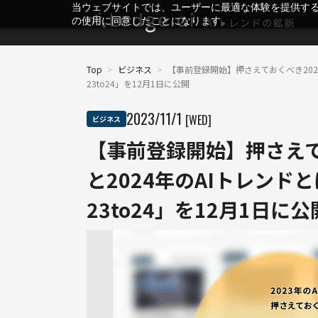
当ウェブサイトでは、ユーザーに最適な体験を提供す
の使用に同意したことになります。
Top
>
ビジネス
>
【事前登録開始】押さえておくべき2023年
23to24」を12月1日に公開
2023
/
11
/
1
[WED]
ビジネス
【事前登録開始】押さえて
と2024年のAIトレンドと
23to24」を12月1日に公