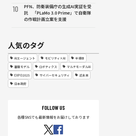
PFN、防衛装備庁の生成AI実証を受
10
託 「PLaMo 3.0 Prime」で自衛隊
の作戦計画立案を支援
人気のタグ
AIエージェント
モビリティ×AI
半導体
基盤モデル
ロボティクス
マルチモーダルAI
EXPO2025
サイバーセキュリティ
近未来
日本政府
FOLLOW US
各種SNSでも最新情報をお届けしております