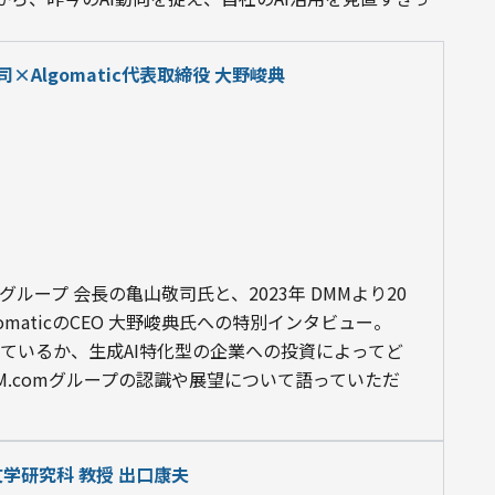
司×Algomatic代表取締役 大野峻典
グループ 会長の亀山敬司氏と、2023年 DMMより20
aticのCEO 大野峻典氏への特別インタビュー。

えているか、生成AI特化型の企業への投資によってど
M.comグループの認識や展望について語っていただ
学研究科 教授 出口康夫