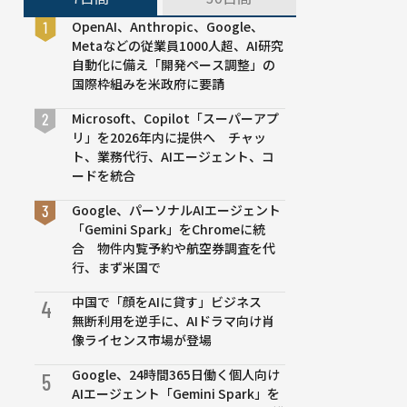
OpenAI、Anthropic、Google、
Metaなどの従業員1000人超、AI研究
自動化に備え「開発ペース調整」の
国際枠組みを米政府に要請
Microsoft、Copilot「スーパーアプ
リ」を2026年内に提供へ チャッ
ト、業務代行、AIエージェント、コ
ードを統合
Google、パーソナルAIエージェント
「Gemini Spark」をChromeに統
合 物件内覧予約や航空券調査を代
行、まず米国で
中国で「顔をAIに貸す」ビジネス
4
無断利用を逆手に、AIドラマ向け肖
像ライセンス市場が登場
Google、24時間365日働く個人向け
5
AIエージェント「Gemini Spark」を