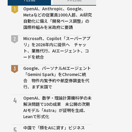
OpenAI、Anthropic、Google、
Metaなどの従業員1000人超、AI研究
自動化に備え「開発ペース調整」の
国際枠組みを米政府に要請
Microsoft、Copilot「スーパーアプ
リ」を2026年内に提供へ チャッ
ト、業務代行、AIエージェント、コ
ードを統合
Google、パーソナルAIエージェント
「Gemini Spark」をChromeに統
合 物件内覧予約や航空券調査を代
行、まず米国で
OpenAI、数学・理論計算機科学の未
4
解決問題で10の成果 未公開の次期
AIモデル「Astra」が証明を生成、
Leanで形式化
中国で「顔をAIに貸す」ビジネス
5