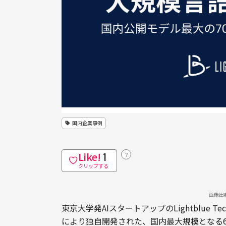
国内企業事例
Like!
？
1
クリップする
画像出典：
東京大学発AIスタートアップのLightblue Te
により独自開発された、国内最大規模となる6