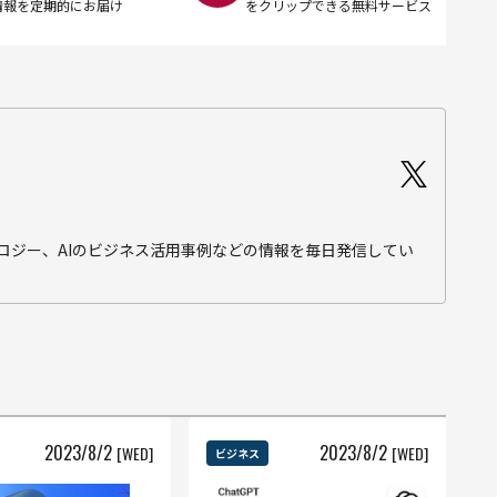
情報を定期的にお届け
をクリップできる無料サービス
テクノロジー、AIのビジネス活用事例などの情報を毎日発信してい
2023
/
8
/
2
2023
/
8
/
2
[WED]
[WED]
ビジネス