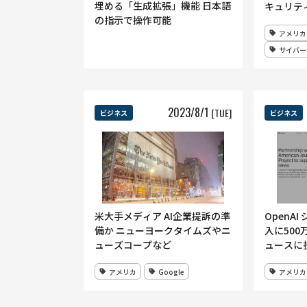
埋める「生成拡張」機能 日本語
キュリティ
の指示で操作可能
が弔意
アメリカ
サイバー
2023
/
8
/
1
[TUE]
ビジネス
ビジネス
米大手メディア AI企業提訴の準
OpenA
備か ニューヨークタイムズやニ
入に500
ューズコープなど
ュースに
アメリカ
Google
アメリカ