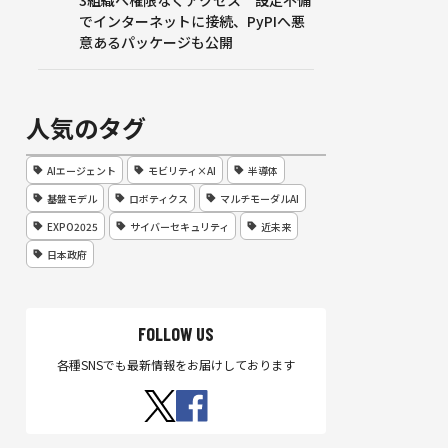
3組織へ権限なくアクセス 設定不備
でインターネットに接続、PyPIへ悪
意あるパッケージも公開
人気のタグ
AIエージェント
モビリティ×AI
半導体
基盤モデル
ロボティクス
マルチモーダルAI
EXPO2025
サイバーセキュリティ
近未来
日本政府
FOLLOW US
各種SNSでも最新情報をお届けしております