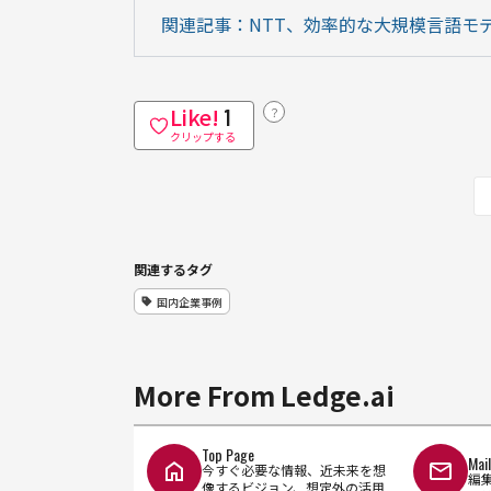
関連記事：NTT、効率的な大規模言語モ
Like!
？
1
クリップする
関連するタグ
国内企業事例
More From Ledge.ai
Top Page
Mai
今すぐ必要な情報、近未来を想
編
像するビジョン、想定外の活用