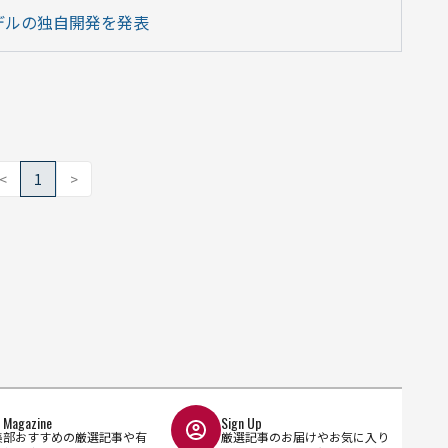
デルの独自開発を発表
<
1
>
l Magazine
Sign Up
集部おすすめの厳選記事や有
厳選記事のお届けやお気に入り