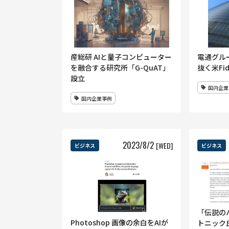
産総研 AIと量子コンピューター
電通グル
を融合する研究所「G-QuAT」
抜く米Fid
設立
国内企業
国内企業事例
2023
/
8
/
2
[WED]
ビジネス
ビジネス
「伝説の
Photoshop 画像の余白をAIが
トニック氏