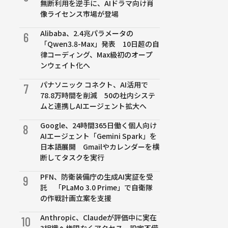
無断利用を逆手に、AIドラマ向け肖
像ライセンス市場が登場
Alibaba、2.4兆パラメータの
6
「Qwen3.8-Max」発表 10日超の自
律コーディング、Max級初のオープ
ンウェイト化へ
パナソニック コネクト、AI活用で
7
78.8万時間を削減 50の社内システ
ムと連携しAIエージェント拡大へ
Google、24時間365日働く個人向け
8
AIエージェント「Gemini Spark」を
日本語展開 Gmailやカレンダーを横
断してタスクを実行
PFN、防衛装備庁の生成AI実証を受
9
託 「PLaMo 3.0 Prime」で自衛隊
の作戦計画立案を支援
Anthropic、Claudeが評価中に実在
10