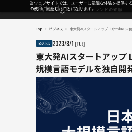
当ウェブサイトでは、ユーザーに最適な体験を提供す
の使用に同意したことになります。
Top
>
ビジネス
>
東大発AIスタートアップ Lightblu
2023
/
8
/
1
[TUE]
ビジネス
東大発AIスタートアップ Li
規模言語モデルを独自開発