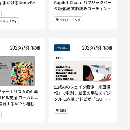
Copilot Chat」パブリックベー
手がけるKnowBe4
タ版登場 文脈読みコーディング
課題に回答
プログラミング
セキュリティ
2023
/
7
/
31
2023
/
7
/
31
[MON]
[MON]
ビジネス
生成AIのフェイク画像「来歴情
I ジャーナリズムのAI導
報」で判別、絵画の手法をデジ
万ドル支援 ローカルニ
タルに応用 アドビが「CAI」の
投資するAJPと組む
取り組み紹介
知財