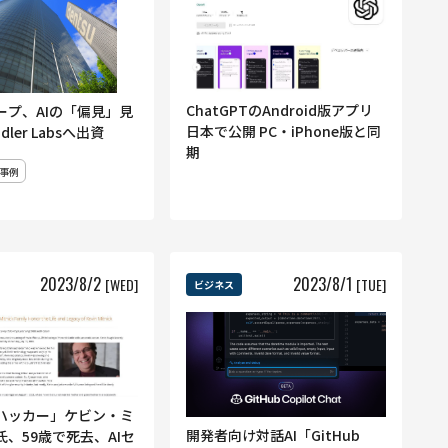
ChatGPTのAndroid版アプリ
ープ、AIの「偏見」見
日本で公開 PC・iPhone版と同
dler Labsへ出資
期
事例
2023
/
8
/
2
2023
/
8
/
1
[WED]
[TUE]
ビジネス
ハッカー」ケビン・ミ
開発者向け対話AI「GitHub
、59歳で死去、AIセ